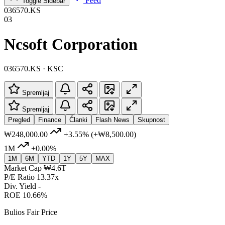
Feed
Toggle Sidebar
036570.KS
03
Ncsoft Corporation
036570.KS · KSC
Spremljaj
Spremljaj
Pregled
Finance
Članki
Flash News
Skupnost
₩248,000.00
+3.55%
(+₩8,500.00)
1M
+0.00%
1M
6M
YTD
1Y
5Y
MAX
Market Cap
₩4.6T
P/E Ratio
13.37x
Div. Yield
-
ROE
10.66%
Bulios Fair Price