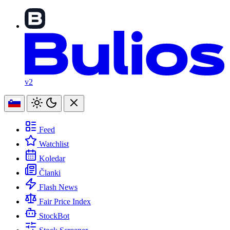
v2
Feed
Watchlist
Koledar
Članki
Flash News
Fair Price Index
StockBot