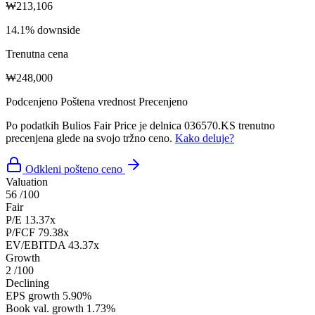
₩213,106
14.1% downside
Trenutna cena
₩248,000
Podcenjeno
Poštena vrednost
Precenjeno
Po podatkih Bulios Fair Price je delnica 036570.KS trenutno
precenjena glede na svojo tržno ceno.
Kako deluje?
Odkleni pošteno ceno
Valuation
56
/100
Fair
P/E
13.37x
P/FCF
79.38x
EV/EBITDA
43.37x
Growth
2
/100
Declining
EPS growth
5.90%
Book val. growth
1.73%