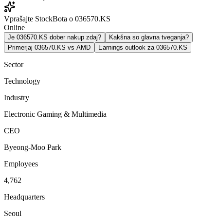
Vprašajte StockBota o 036570.KS
Online
Je 036570.KS dober nakup zdaj?
Kakšna so glavna tveganja?
Primerjaj 036570.KS vs AMD
Earnings outlook za 036570.KS
Sector
Technology
Industry
Electronic Gaming & Multimedia
CEO
Byeong-Moo Park
Employees
4,762
Headquarters
Seoul