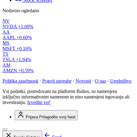
Stock Screener
Nedavno ogledano
NV
NVDA
+1.09%
AA
AAPL
+0.60%
MS
MSFT
+0.16%
TS
TSLA
+1.94%
AM
AMZN
+0.59%
Politika zasebnosti
·
Pogoji uporabe
·
Novosti
·
O nas
·
Uredništvo
Vsi podatki, posredovani na platformi Bulios, so namenjeni
izključno informativnim namenom in niso namenjeni trgovanju ali
investiranju.
Izvedite več
Prijava
Prilagodite svoj feed