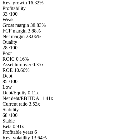
Rev. growth
16.32%
Profitability
33
/100
Weak
Gross margin
38.83%
FCF margin
3.88%
Net margin
23.06%
Quality
28
/100
Poor
ROIC
0.16%
Asset turnover
0.35x
ROE
10.66%
Debt
85
/100
Low
Debt/Equity
0.11x
Net debt/EBITDA
-1.41x
Current ratio
3.53x
Stability
68
/100
Stable
Beta
0.91x
Profitable years
6
Rev. volatility
13.64%