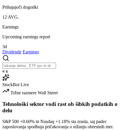
Prihajajoči dogodki
12
AVG.
Earnings
Upcoming earnings report
3d
Dividende
Earnings
⌘
K
StockBot
Live
Tržne razmere
Wall Street
Tehnološki sektor vodi rast ob šibkih podatkih o
delu
S&P 500
+0.60%
in Nasdaq
+1.18%
sta zrasla, saj padec
zaposlovanja spodbuja pričakovanja o nižanju obrestnih mer.