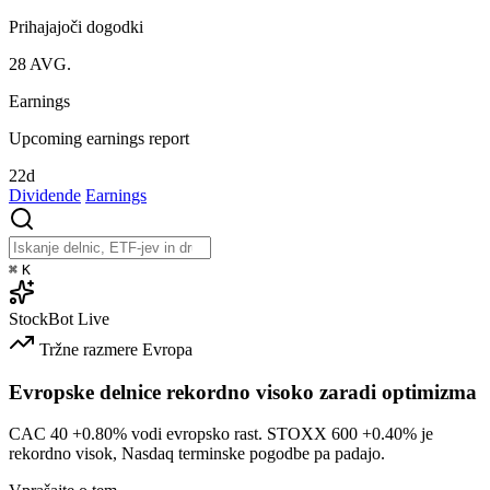
Prihajajoči dogodki
28
AVG.
Earnings
Upcoming earnings report
22d
Dividende
Earnings
⌘
K
StockBot
Live
Tržne razmere
Evropa
Evropske delnice rekordno visoko zaradi optimizma
CAC 40
+0.80%
vodi evropsko rast. STOXX 600
+0.40%
je
rekordno visok, Nasdaq terminske pogodbe pa padajo.