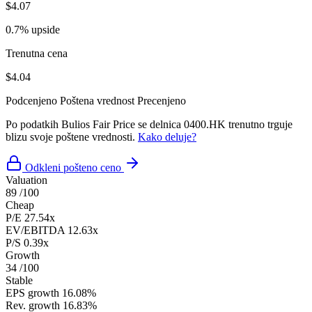
$4.07
0.7% upside
Trenutna cena
$4.04
Podcenjeno
Poštena vrednost
Precenjeno
Po podatkih Bulios Fair Price se delnica 0400.HK trenutno trguje
blizu svoje poštene vrednosti.
Kako deluje?
Odkleni pošteno ceno
Valuation
89
/100
Cheap
P/E
27.54x
EV/EBITDA
12.63x
P/S
0.39x
Growth
34
/100
Stable
EPS growth
16.08%
Rev. growth
16.83%