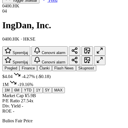
Feed
Toggle Sidebar
0400.HK
04
IngDan, Inc.
0400.HK · HKSE
Spremljaj
Cenovni alarm
Spremljaj
Cenovni alarm
Pregled
Finance
Članki
Flash News
Skupnost
$4.04
-4.27%
(-$0.18)
1M
-19.16%
1M
6M
YTD
1Y
5Y
MAX
Market Cap
¥5.9B
P/E Ratio
27.54x
Div. Yield
-
ROE
-
Bulios Fair Price