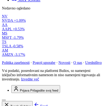
Stock Screener
Nedavno ogledano
NV
NVDA
+1.09%
AA
AAPL
+0.53%
MS
MSFT
-1.79%
TS
TSLA
-0.58%
AM
AMZN
-3.17%
Politika zasebnosti
·
Pogoji uporabe
·
Novosti
·
O nas
·
Uredništvo
Vsi podatki, posredovani na platformi Bulios, so namenjeni
izključno informativnim namenom in niso namenjeni trgovanju ali
investiranju.
Izvedite več
Prijava
Prilagodite svoj feed