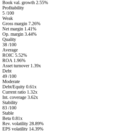
Book val. growth
2.55%
Profitability
5
/100
Weak
Gross margin
7.26%
Net margin
1.41%
Op. margin
3.44%
Quality
38
/100
Average
ROIC
5.52%
ROA
1.96%
Asset turnover
1.39x
Debt
49
/100
Moderate
Debt/Equity
0.61x
Current ratio
1.32x
Int. coverage
3.62x
Stability
83
/100
Stable
Beta
0.81x
Rev. volatility
28.89%
EPS volatility
14.39%