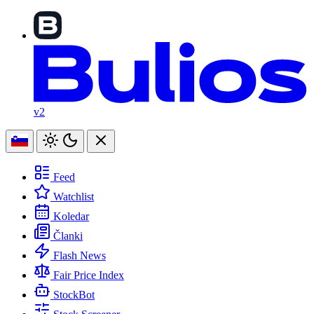
v2
Feed
Watchlist
Koledar
Članki
Flash News
Fair Price Index
StockBot