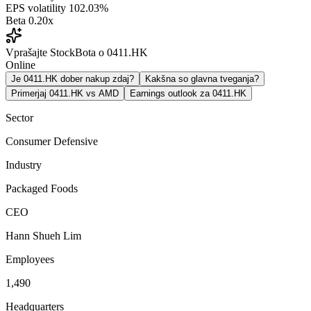
EPS volatility
102.03%
Beta
0.20x
Vprašajte StockBota o 0411.HK
Online
Je 0411.HK dober nakup zdaj?
Kakšna so glavna tveganja?
Primerjaj 0411.HK vs AMD
Earnings outlook za 0411.HK
Sector
Consumer Defensive
Industry
Packaged Foods
CEO
Hann Shueh Lim
Employees
1,490
Headquarters