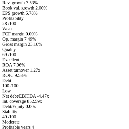
Rev. growth
7.53%
Book val. growth
2.00%
EPS growth
5.78%
Profitability
28
/100
Weak
FCF margin
0.00%
Op. margin
7.49%
Gross margin
23.16%
Quality
69
/100
Excellent
ROA
7.96%
Asset turnover
1.27x
ROIC
9.58%
Debt
100
/100
Low
Net debt/EBITDA
-4.47x
Int. coverage
852.59x
Debt/Equity
0.00x
Stability
49
/100
Moderate
Profitable years
4