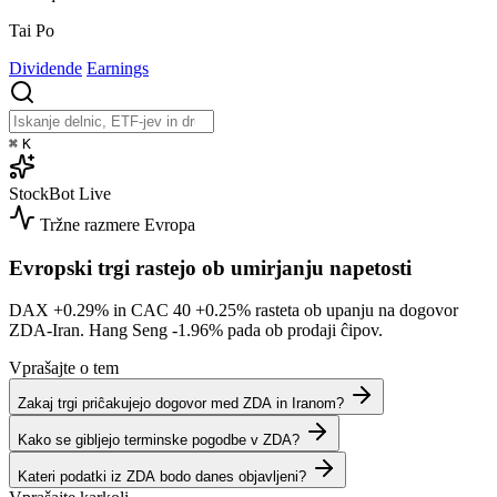
Tai Po
Dividende
Earnings
⌘
K
StockBot
Live
Tržne razmere
Evropa
Evropski trgi rastejo ob umirjanju napetosti
DAX
+0.29%
in CAC 40
+0.25%
rasteta ob upanju na dogovor
ZDA-Iran. Hang Seng
-1.96%
pada ob prodaji ĉipov.
Vprašajte o tem
Zakaj trgi priĉakujejo dogovor med ZDA in Iranom?
Kako se gibljejo terminske pogodbe v ZDA?
Kateri podatki iz ZDA bodo danes objavljeni?