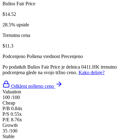
Bulios Fair Price
$14.52
28.5% upside
Trenutna cena
$11.3
Podcenjeno
Poštena vrednost
Precenjeno
Po podatkih Bulios Fair Price je delnica 0411.HK trenutno
podcenjena glede na svojo tržno ceno.
Kako deluje?
Odkleni pošteno ceno
Valuation
100
/100
Cheap
P/B
0.84x
P/S
0.55x
P/E
8.76x
Growth
35
/100
Stable