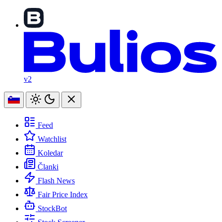
v2
Feed
Watchlist
Koledar
Članki
Flash News
Fair Price Index
StockBot