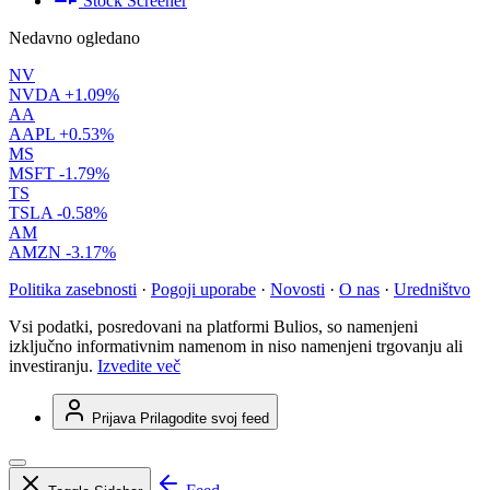
Stock Screener
Nedavno ogledano
NV
NVDA
+1.09%
AA
AAPL
+0.53%
MS
MSFT
-1.79%
TS
TSLA
-0.58%
AM
AMZN
-3.17%
Politika zasebnosti
·
Pogoji uporabe
·
Novosti
·
O nas
·
Uredništvo
Vsi podatki, posredovani na platformi Bulios, so namenjeni
izključno informativnim namenom in niso namenjeni trgovanju ali
investiranju.
Izvedite več
Prijava
Prilagodite svoj feed