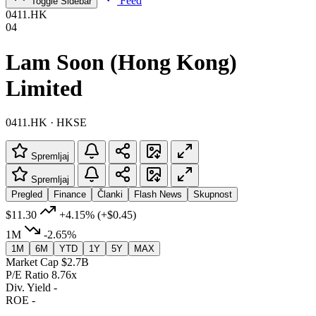
Feed
Toggle Sidebar
0411.HK
04
Lam Soon (Hong Kong)
Limited
0411.HK · HKSE
Spremljaj
Spremljaj
Pregled
Finance
Članki
Flash News
Skupnost
$11.30
+4.15%
(+$0.45)
1M
-2.65%
1M
6M
YTD
1Y
5Y
MAX
Market Cap
$2.7B
P/E Ratio
8.76x
Div. Yield
-
ROE
-