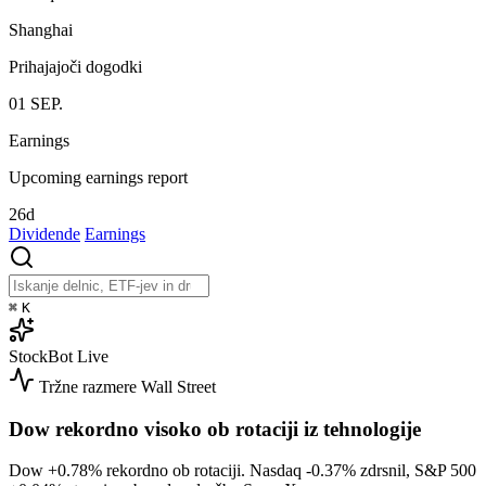
Shanghai
Prihajajoči dogodki
01
SEP.
Earnings
Upcoming earnings report
26d
Dividende
Earnings
⌘
K
StockBot
Live
Tržne razmere
Wall Street
Dow rekordno visoko ob rotaciji iz tehnologije
Dow
+0.78%
rekordno ob rotaciji. Nasdaq
-0.37%
zdrsnil, S&P 500