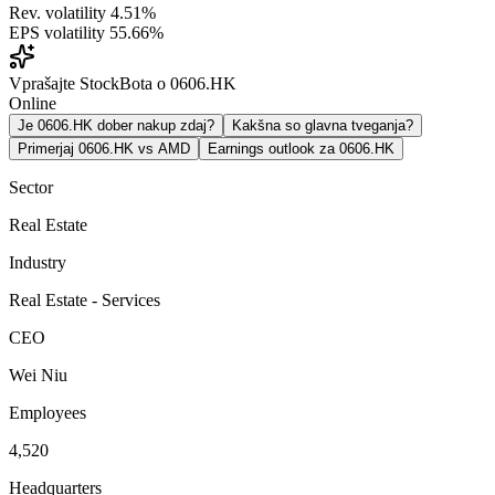
Rev. volatility
4.51%
EPS volatility
55.66%
Vprašajte StockBota o 0606.HK
Online
Je 0606.HK dober nakup zdaj?
Kakšna so glavna tveganja?
Primerjaj 0606.HK vs AMD
Earnings outlook za 0606.HK
Sector
Real Estate
Industry
Real Estate - Services
CEO
Wei Niu
Employees
4,520
Headquarters