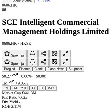
Feed
Toggle Sidebar
0606.HK
06
SCE Intelligent Commercial
Management Holdings Limited
0606.HK · HKSE
Spremljaj
Spremljaj
Pregled
Finance
Članki
Flash News
Skupnost
$0.27
+0.00%
(+$0.00)
1M
+9.05%
1M
6M
YTD
1Y
5Y
MAX
Market Cap
¥441.3M
P/E Ratio
7.62x
Div. Yield
-
ROE
2.11%