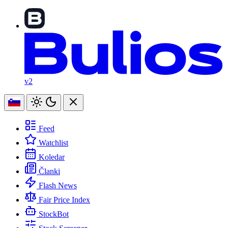
v2
Feed
Watchlist
Koledar
Članki
Flash News
Fair Price Index
StockBot