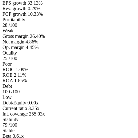
EPS growth
33.13%
Rev. growth
0.29%
FCF growth
10.33%
Profitability
28
/100
Weak
Gross margin
26.40%
Net margin
4.86%
Op. margin
4.45%
Quality
25
/100
Poor
ROIC
1.09%
ROE
2.11%
ROA
1.65%
Debt
100
/100
Low
Debt/Equity
0.00x
Current ratio
3.35x
Int. coverage
255.03x
Stability
79
/100
Stable
Beta
0.61x