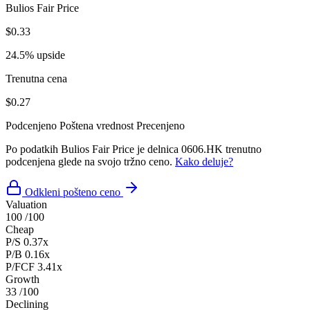
Bulios Fair Price
$0.33
24.5% upside
Trenutna cena
$0.27
Podcenjeno
Poštena vrednost
Precenjeno
Po podatkih Bulios Fair Price je delnica 0606.HK trenutno
podcenjena glede na svojo tržno ceno.
Kako deluje?
Odkleni pošteno ceno
Valuation
100
/100
Cheap
P/S
0.37x
P/B
0.16x
P/FCF
3.41x
Growth
33
/100
Declining