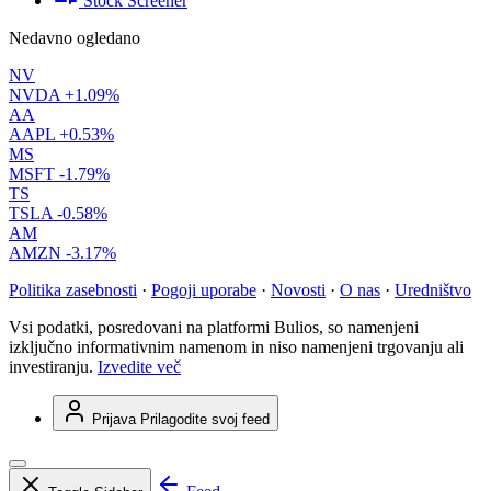
Stock Screener
Nedavno ogledano
NV
NVDA
+1.09%
AA
AAPL
+0.53%
MS
MSFT
-1.79%
TS
TSLA
-0.58%
AM
AMZN
-3.17%
Politika zasebnosti
·
Pogoji uporabe
·
Novosti
·
O nas
·
Uredništvo
Vsi podatki, posredovani na platformi Bulios, so namenjeni
izključno informativnim namenom in niso namenjeni trgovanju ali
investiranju.
Izvedite več
Prijava
Prilagodite svoj feed