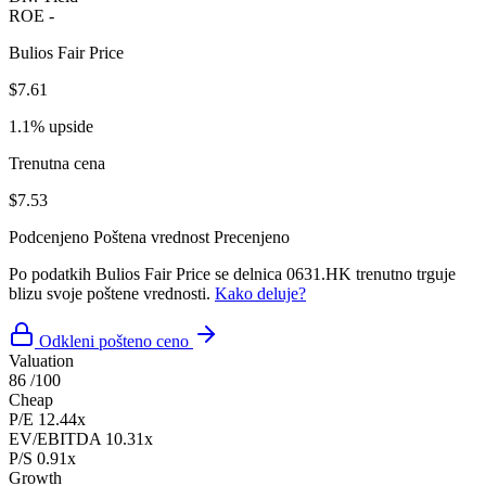
ROE
-
Bulios Fair Price
$7.61
1.1% upside
Trenutna cena
$7.53
Podcenjeno
Poštena vrednost
Precenjeno
Po podatkih Bulios Fair Price se delnica 0631.HK trenutno trguje
blizu svoje poštene vrednosti.
Kako deluje?
Odkleni pošteno ceno
Valuation
86
/100
Cheap
P/E
12.44x
EV/EBITDA
10.31x
P/S
0.91x
Growth