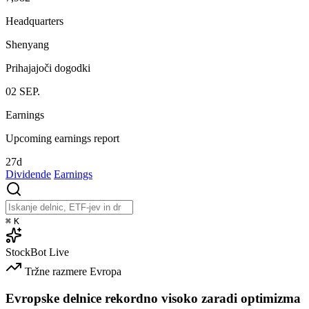
Headquarters
Shenyang
Prihajajoči dogodki
02
SEP.
Earnings
Upcoming earnings report
27d
Dividende
Earnings
⌘
K
StockBot
Live
Tržne razmere
Evropa
Evropske delnice rekordno visoko zaradi optimizma