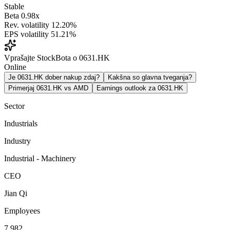
Stable
Beta
0.98x
Rev. volatility
12.20%
EPS volatility
51.21%
Vprašajte StockBota o 0631.HK
Online
Je 0631.HK dober nakup zdaj?
Kakšna so glavna tveganja?
Primerjaj 0631.HK vs AMD
Earnings outlook za 0631.HK
Sector
Industrials
Industry
Industrial - Machinery
CEO
Jian Qi
Employees
7,982