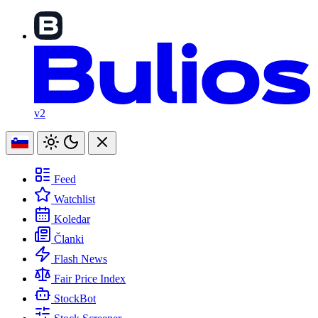
v2
Feed
Watchlist
Koledar
Članki
Flash News
Fair Price Index
StockBot