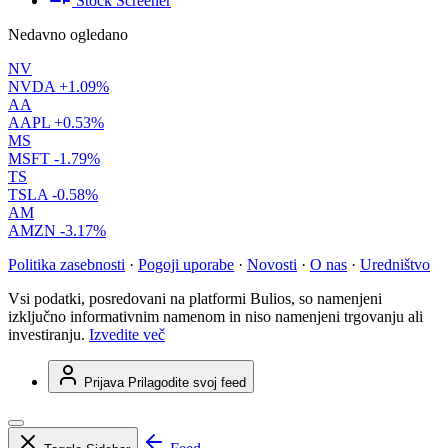
Stock Screener
Nedavno ogledano
NV
NVDA
+1.09%
AA
AAPL
+0.53%
MS
MSFT
-1.79%
TS
TSLA
-0.58%
AM
AMZN
-3.17%
Politika zasebnosti
·
Pogoji uporabe
·
Novosti
·
O nas
·
Uredništvo
Vsi podatki, posredovani na platformi Bulios, so namenjeni
izključno informativnim namenom in niso namenjeni trgovanju ali
investiranju.
Izvedite več
Prijava
Prilagodite svoj feed