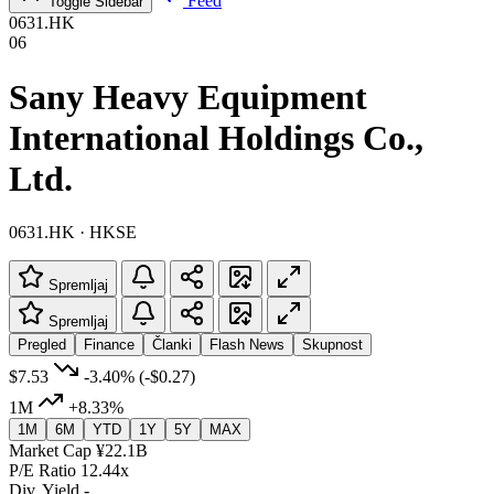
Feed
Toggle Sidebar
0631.HK
06
Sany Heavy Equipment
International Holdings Co.,
Ltd.
0631.HK · HKSE
Spremljaj
Spremljaj
Pregled
Finance
Članki
Flash News
Skupnost
$7.53
-3.40%
(-$0.27)
1M
+8.33%
1M
6M
YTD
1Y
5Y
MAX
Market Cap
¥22.1B
P/E Ratio
12.44x
Div. Yield
-