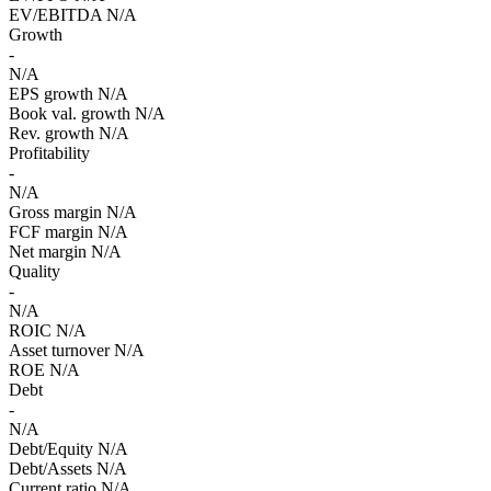
EV/EBITDA
N/A
Growth
-
N/A
EPS growth
N/A
Book val. growth
N/A
Rev. growth
N/A
Profitability
-
N/A
Gross margin
N/A
FCF margin
N/A
Net margin
N/A
Quality
-
N/A
ROIC
N/A
Asset turnover
N/A
ROE
N/A
Debt
-
N/A
Debt/Equity
N/A
Debt/Assets
N/A
Current ratio
N/A