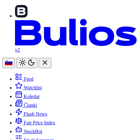
v2
Feed
Watchlist
Koledar
Članki
Flash News
Fair Price Index
StockBot