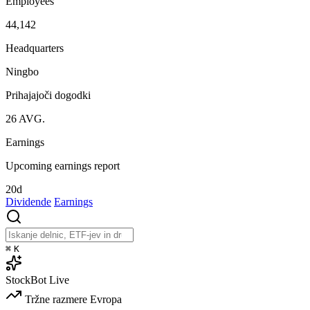
Employees
44,142
Headquarters
Ningbo
Prihajajoči dogodki
26
AVG.
Earnings
Upcoming earnings report
20d
Dividende
Earnings
⌘
K
StockBot
Live
Tržne razmere
Evropa