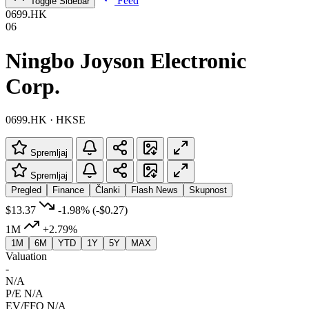
Feed
Toggle Sidebar
0699.HK
06
Ningbo Joyson Electronic
Corp.
0699.HK · HKSE
Spremljaj
Spremljaj
Pregled
Finance
Članki
Flash News
Skupnost
$13.37
-1.98%
(-$0.27)
1M
+2.79%
1M
6M
YTD
1Y
5Y
MAX
Valuation
-
N/A
P/E
N/A
EV/FFO
N/A