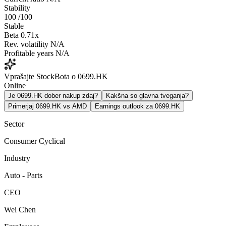
Stability
100
/100
Stable
Beta
0.71x
Rev. volatility
N/A
Profitable years
N/A
Vprašajte StockBota o 0699.HK
Online
Je 0699.HK dober nakup zdaj?
Kakšna so glavna tveganja?
Primerjaj 0699.HK vs AMD
Earnings outlook za 0699.HK
Sector
Consumer Cyclical
Industry
Auto - Parts
CEO
Wei Chen