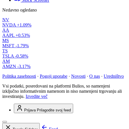
Stock Screener
Nedavno ogledano
NV
NVDA
+1.09%
AA
AAPL
+0.53%
MS
MSFT
-1.79%
TS
TSLA
-0.58%
AM
AMZN
-3.17%
Politika zasebnosti
·
Pogoji uporabe
·
Novosti
·
O nas
·
Uredništvo
Vsi podatki, posredovani na platformi Bulios, so namenjeni
izključno informativnim namenom in niso namenjeni trgovanju ali
investiranju.
Izvedite več
Prijava
Prilagodite svoj feed