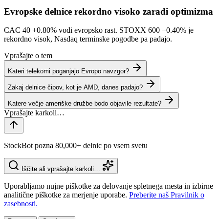
Evropske delnice rekordno visoko zaradi optimizma
CAC 40
+0.80%
vodi evropsko rast. STOXX 600
+0.40%
je
rekordno visok, Nasdaq terminske pogodbe pa padajo.
Vprašajte o tem
Kateri telekomi poganjajo Evropo navzgor?
Zakaj delnice čipov, kot je AMD, danes padajo?
Katere večje ameriške družbe bodo objavile rezultate?
StockBot pozna 80,000+ delnic po vsem svetu
Iščite ali vprašajte karkoli…
Uporabljamo nujne piškotke za delovanje spletnega mesta in izbirne
analitične piškotke za merjenje uporabe.
Preberite naš Pravilnik o
zasebnosti.