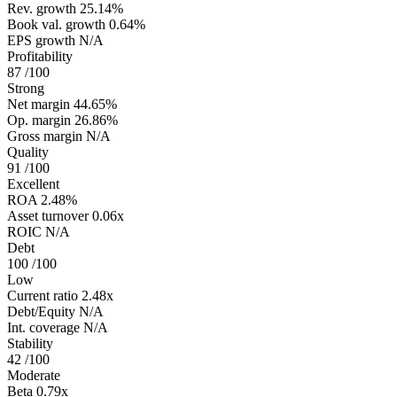
Rev. growth
25.14%
Book val. growth
0.64%
EPS growth
N/A
Profitability
87
/100
Strong
Net margin
44.65%
Op. margin
26.86%
Gross margin
N/A
Quality
91
/100
Excellent
ROA
2.48%
Asset turnover
0.06x
ROIC
N/A
Debt
100
/100
Low
Current ratio
2.48x
Debt/Equity
N/A
Int. coverage
N/A
Stability
42
/100
Moderate
Beta
0.79x