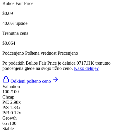
Bulios Fair Price
$0.09
40.6% upside
Trenutna cena
$0.064
Podcenjeno
Poštena vrednost
Precenjeno
Po podatkih Bulios Fair Price je delnica 0717.HK trenutno
podcenjena glede na svojo tržno ceno.
Kako deluje?
Odkleni pošteno ceno
Valuation
100
/100
Cheap
P/E
2.98x
P/S
1.33x
P/B
0.12x
Growth
65
/100
Stable