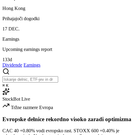
Hong Kong
Prihajajoči dogodki
17
DEC.
Earnings
Upcoming earnings report
133d
Dividende
Earnings
⌘
K
StockBot
Live
Tržne razmere
Evropa
Evropske delnice rekordno visoko zaradi optimizma
CAC 40
+0.80%
vodi evropsko rast. STOXX 600
+0.40%
je