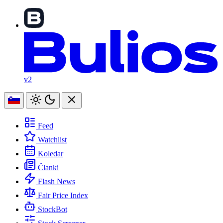
v2
Feed
Watchlist
Koledar
Članki
Flash News
Fair Price Index
StockBot