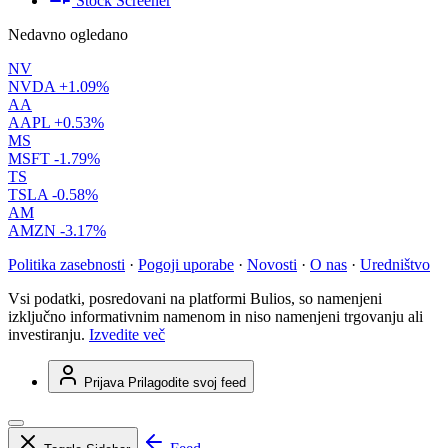
Stock Screener
Nedavno ogledano
NV
NVDA
+1.09%
AA
AAPL
+0.53%
MS
MSFT
-1.79%
TS
TSLA
-0.58%
AM
AMZN
-3.17%
Politika zasebnosti
·
Pogoji uporabe
·
Novosti
·
O nas
·
Uredništvo
Vsi podatki, posredovani na platformi Bulios, so namenjeni
izključno informativnim namenom in niso namenjeni trgovanju ali
investiranju.
Izvedite več
Prijava
Prilagodite svoj feed