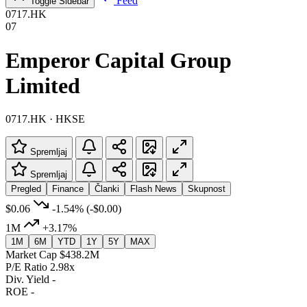
Feed
Toggle Sidebar
0717.HK
07
Emperor Capital Group
Limited
0717.HK · HKSE
Spremljaj
Spremljaj
Pregled
Finance
Članki
Flash News
Skupnost
$0.06
-1.54%
(-$0.00)
1M
+3.17%
1M
6M
YTD
1Y
5Y
MAX
Market Cap
$438.2M
P/E Ratio
2.98x
Div. Yield
-
ROE
-