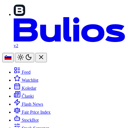
v2
Feed
Watchlist
Koledar
Članki
Flash News
Fair Price Index
StockBot