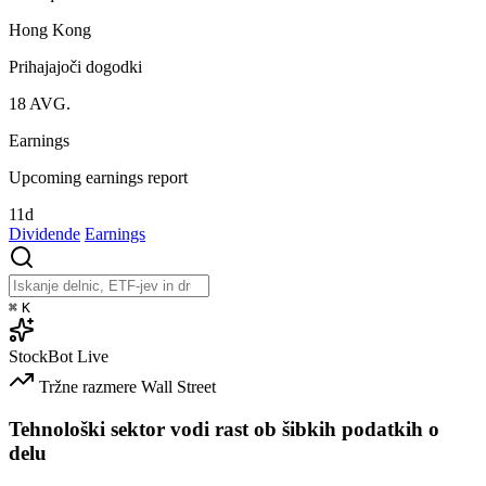
Hong Kong
Prihajajoči dogodki
18
AVG.
Earnings
Upcoming earnings report
11d
Dividende
Earnings
⌘
K
StockBot
Live
Tržne razmere
Wall Street
Tehnološki sektor vodi rast ob šibkih podatkih o
delu