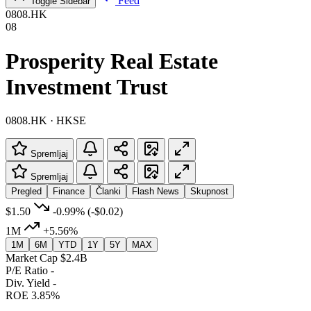
Feed
Toggle Sidebar
0808.HK
08
Prosperity Real Estate
Investment Trust
0808.HK · HKSE
Spremljaj
Spremljaj
Pregled
Finance
Članki
Flash News
Skupnost
$1.50
-0.99%
(-$0.02)
1M
+5.56%
1M
6M
YTD
1Y
5Y
MAX
Market Cap
$2.4B
P/E Ratio
-
Div. Yield
-
ROE
3.85%