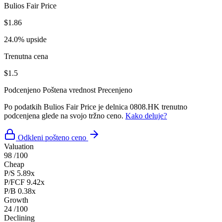
Bulios Fair Price
$1.86
24.0% upside
Trenutna cena
$1.5
Podcenjeno
Poštena vrednost
Precenjeno
Po podatkih Bulios Fair Price je delnica 0808.HK trenutno
podcenjena glede na svojo tržno ceno.
Kako deluje?
Odkleni pošteno ceno
Valuation
98
/100
Cheap
P/S
5.89x
P/FCF
9.42x
P/B
0.38x
Growth
24
/100
Declining