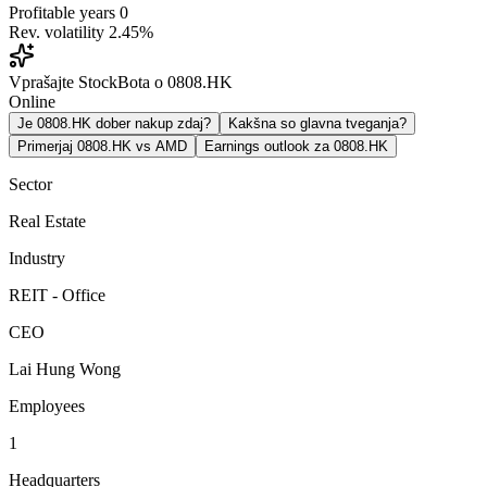
Profitable years
0
Rev. volatility
2.45%
Vprašajte StockBota o 0808.HK
Online
Je 0808.HK dober nakup zdaj?
Kakšna so glavna tveganja?
Primerjaj 0808.HK vs AMD
Earnings outlook za 0808.HK
Sector
Real Estate
Industry
REIT - Office
CEO
Lai Hung Wong
Employees
1
Headquarters