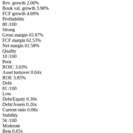
Rev. growth
2.00%
Book val. growth
3.98%
FCF growth
4.69%
Profitability
80
/100
Strong
Gross margin
65.97%
FCF margin
62.53%
Net margin
61.58%
Quality
10
/100
Poor
ROIC
3.03%
Asset turnover
0.04x
ROE
3.85%
Debt
81
/100
Low
Debt/Equity
0.39x
Debt/Assets
0.26x
Current ratio
0.08x
Stability
56
/100
Moderate
Beta
0.65x