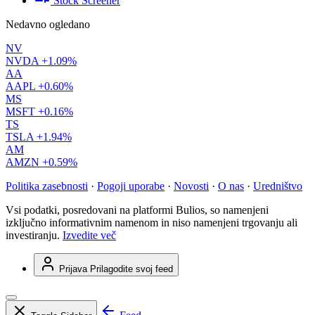
Stock Screener
Nedavno ogledano
NV
NVDA
+1.09%
AA
AAPL
+0.60%
MS
MSFT
+0.16%
TS
TSLA
+1.94%
AM
AMZN
+0.59%
Politika zasebnosti
·
Pogoji uporabe
·
Novosti
·
O nas
·
Uredništvo
Vsi podatki, posredovani na platformi Bulios, so namenjeni
izključno informativnim namenom in niso namenjeni trgovanju ali
investiranju.
Izvedite več
Prijava
Prilagodite svoj feed