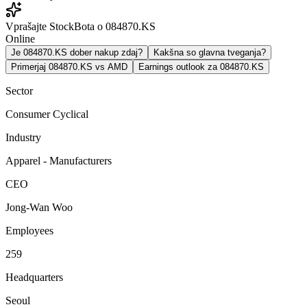
Vprašajte StockBota o 084870.KS
Online
Je 084870.KS dober nakup zdaj?
Kakšna so glavna tveganja?
Primerjaj 084870.KS vs AMD
Earnings outlook za 084870.KS
Sector
Consumer Cyclical
Industry
Apparel - Manufacturers
CEO
Jong-Wan Woo
Employees
259
Headquarters
Seoul