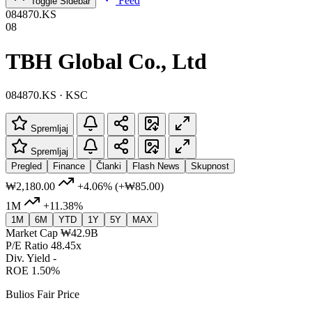
Feed
Toggle Sidebar
084870.KS
08
TBH Global Co., Ltd
084870.KS · KSC
Spremljaj
Spremljaj
Pregled
Finance
Članki
Flash News
Skupnost
₩2,180.00
+4.06%
(+₩85.00)
1M
+11.38%
1M
6M
YTD
1Y
5Y
MAX
Market Cap
₩42.9B
P/E Ratio
48.45x
Div. Yield
-
ROE
1.50%
Bulios Fair Price