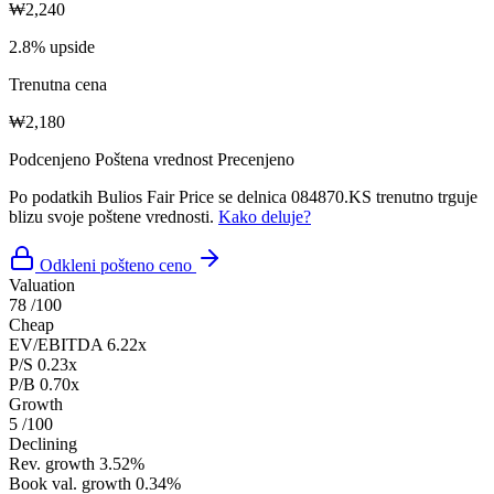
₩2,240
2.8% upside
Trenutna cena
₩2,180
Podcenjeno
Poštena vrednost
Precenjeno
Po podatkih Bulios Fair Price se delnica 084870.KS trenutno trguje
blizu svoje poštene vrednosti.
Kako deluje?
Odkleni pošteno ceno
Valuation
78
/100
Cheap
EV/EBITDA
6.22x
P/S
0.23x
P/B
0.70x
Growth
5
/100
Declining
Rev. growth
3.52%
Book val. growth
0.34%