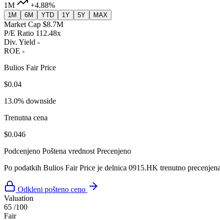
1M
+4.88%
1M
6M
YTD
1Y
5Y
MAX
Market Cap
$8.7M
P/E Ratio
112.48x
Div. Yield
-
ROE
-
Bulios Fair Price
$0.04
13.0% downside
Trenutna cena
$0.046
Podcenjeno
Poštena vrednost
Precenjeno
Po podatkih Bulios Fair Price je delnica 0915.HK trenutno precenjen
Odkleni pošteno ceno
Valuation
65
/100
Fair