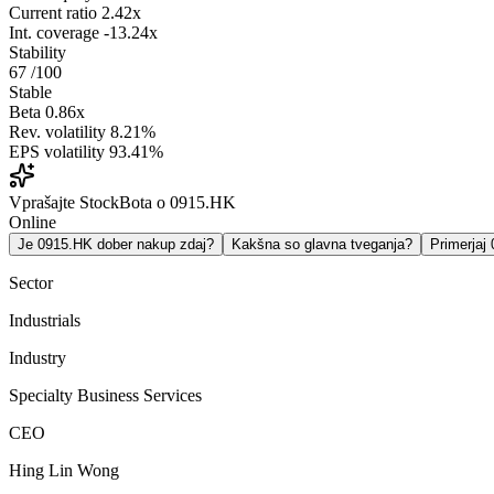
Current ratio
2.42x
Int. coverage
-13.24x
Stability
67
/100
Stable
Beta
0.86x
Rev. volatility
8.21%
EPS volatility
93.41%
Vprašajte StockBota o 0915.HK
Online
Je 0915.HK dober nakup zdaj?
Kakšna so glavna tveganja?
Primerja
Sector
Industrials
Industry
Specialty Business Services
CEO
Hing Lin Wong