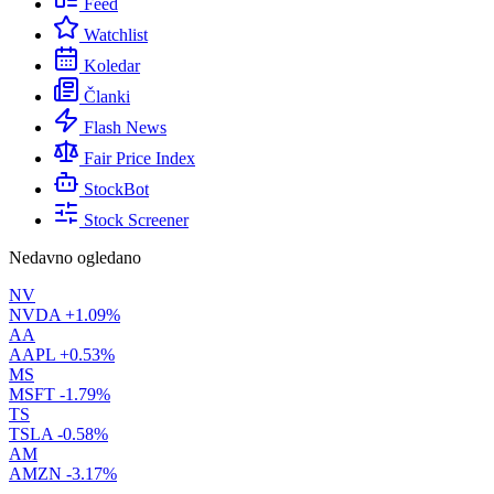
Feed
Watchlist
Koledar
Članki
Flash News
Fair Price Index
StockBot
Stock Screener
Nedavno ogledano
NV
NVDA
+1.09%
AA
AAPL
+0.53%
MS
MSFT
-1.79%
TS
TSLA
-0.58%
AM
AMZN
-3.17%