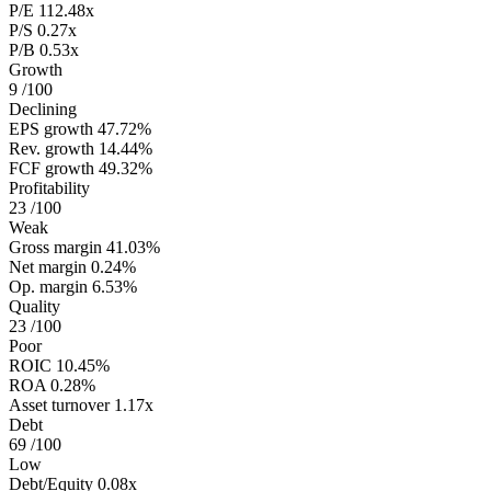
P/E
112.48x
P/S
0.27x
P/B
0.53x
Growth
9
/100
Declining
EPS growth
47.72%
Rev. growth
14.44%
FCF growth
49.32%
Profitability
23
/100
Weak
Gross margin
41.03%
Net margin
0.24%
Op. margin
6.53%
Quality
23
/100
Poor
ROIC
10.45%
ROA
0.28%
Asset turnover
1.17x
Debt
69
/100
Low
Debt/Equity
0.08x