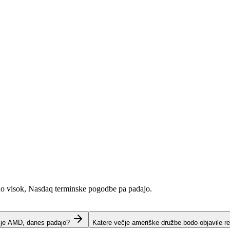
no visok, Nasdaq terminske pogodbe pa padajo.
t je AMD, danes padajo?
Katere večje ameriške družbe bodo objavile re