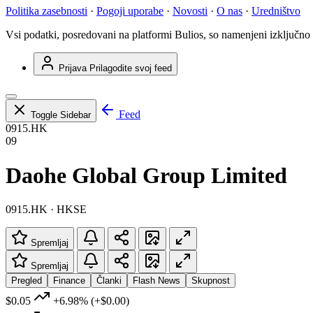
Politika zasebnosti
·
Pogoji uporabe
·
Novosti
·
O nas
·
Uredništvo
Vsi podatki, posredovani na platformi Bulios, so namenjeni izključno
Prijava
Prilagodite svoj feed
Feed
Toggle Sidebar
0915.HK
09
Daohe Global Group Limited
0915.HK · HKSE
Spremljaj
Spremljaj
Pregled
Finance
Članki
Flash News
Skupnost
$0.05
+6.98%
(+$0.00)