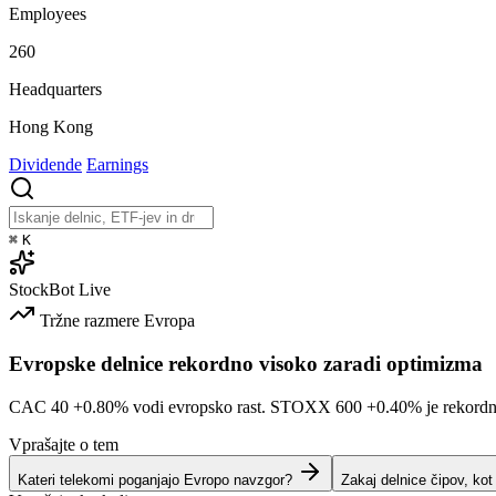
Employees
260
Headquarters
Hong Kong
Dividende
Earnings
⌘
K
StockBot
Live
Tržne razmere
Evropa
Evropske delnice rekordno visoko zaradi optimizma
CAC 40
+0.80%
vodi evropsko rast. STOXX 600
+0.40%
je rekord
Vprašajte o tem
Kateri telekomi poganjajo Evropo navzgor?
Zakaj delnice čipov, ko