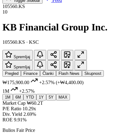
Feed
Toggle Sidebar
105560.KS
10
KB Financial Group Inc.
105560.KS · KSC
Spremljaj
Spremljaj
Pregled
Finance
Članki
Flash News
Skupnost
₩175,900.00
+2.57%
(+₩4,400.00)
1M
+2.57%
1M
6M
YTD
1Y
5Y
MAX
Market Cap
₩60.2T
P/E Ratio
10.29x
Div. Yield
2.69%
ROE
9.91%
Bulios Fair Price