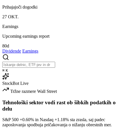
Prihajajoči dogodki
27
OKT.
Earnings
Upcoming earnings report
80d
Dividende
Earnings
⌘
K
StockBot
Live
Tržne razmere
Wall Street
Tehnološki sektor vodi rast ob šibkih podatkih o
delu
S&P 500
+0.60%
in Nasdaq
+1.18%
sta zrasla, saj padec
zaposlovanja spodbuja pričakovanja o nižanju obrestnih mer.