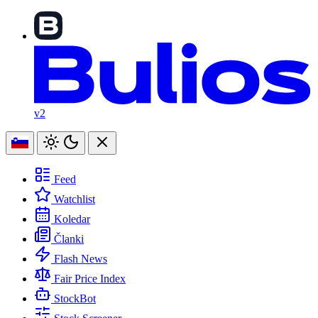
v2
Feed
Watchlist
Koledar
Članki
Flash News
Fair Price Index
StockBot