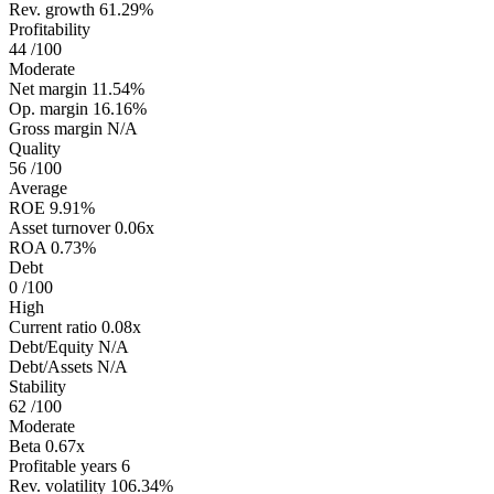
Rev. growth
61.29%
Profitability
44
/100
Moderate
Net margin
11.54%
Op. margin
16.16%
Gross margin
N/A
Quality
56
/100
Average
ROE
9.91%
Asset turnover
0.06x
ROA
0.73%
Debt
0
/100
High
Current ratio
0.08x
Debt/Equity
N/A
Debt/Assets
N/A
Stability
62
/100
Moderate
Beta
0.67x
Profitable years
6
Rev. volatility
106.34%