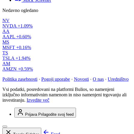
Stock Screener
Nedavno ogledano
NV
NVDA
+1.09%
AA
AAPL
+0.60%
MS
MSFT
+0.16%
TS
TSLA
+1.94%
AM
AMZN
+0.59%
Politika zasebnosti
·
Pogoji uporabe
·
Novosti
·
O nas
·
Uredništvo
Vsi podatki, posredovani na platformi Bulios, so namenjeni
izključno informativnim namenom in niso namenjeni trgovanju ali
investiranju.
Izvedite več
Prijava
Prilagodite svoj feed