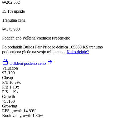
₩202,502
15.1% upside
Trenutna cena
₩175,900
Podcenjeno
Poštena vrednost
Precenjeno
Po podatkih Bulios Fair Price je delnica 105560.KS trenutno
podcenjena glede na svojo tržno ceno.
Kako deluje?
Odkleni pošteno ceno
Valuation
97
/100
Cheap
P/E
10.29x
P/B
1.10x
P/S
1.19x
Growth
75
/100
Growing
EPS growth
14.89%
Book val. growth
1.36%