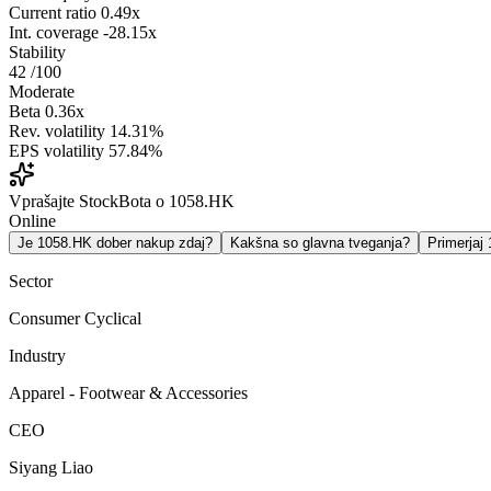
Current ratio
0.49x
Int. coverage
-28.15x
Stability
42
/100
Moderate
Beta
0.36x
Rev. volatility
14.31%
EPS volatility
57.84%
Vprašajte StockBota o 1058.HK
Online
Je 1058.HK dober nakup zdaj?
Kakšna so glavna tveganja?
Primerja
Sector
Consumer Cyclical
Industry
Apparel - Footwear & Accessories
CEO
Siyang Liao