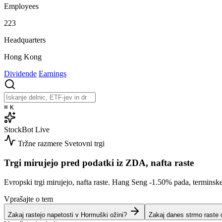
Employees
223
Headquarters
Hong Kong
Dividende
Earnings
⌘
K
StockBot
Live
Tržne razmere
Svetovni trgi
Trgi mirujejo pred podatki iz ZDA, nafta raste
Evropski trgi mirujejo, nafta raste. Hang Seng
-1.50%
pada, terminsk
Vprašajte o tem
Zakaj rastejo napetosti v Hormuški ožini?
Zakaj danes strmo raste 