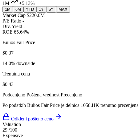
1M
+5.13%
1M
6M
YTD
1Y
5Y
MAX
Market Cap
$220.6M
P/E Ratio
-
Div. Yield
-
ROE
65.64%
Bulios Fair Price
$0.37
14.0% downside
Trenutna cena
$0.43
Podcenjeno
Poštena vrednost
Precenjeno
Po podatkih Bulios Fair Price je delnica 1058.HK trenutno precenjen
Odkleni pošteno ceno
Valuation
29
/100
Expensive