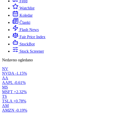
Feed
Watchlist
Koledar
Članki
Flash News
Fair Price Index
StockBot
Stock Screener
Nedavno ogledano
NV
NVDA
-1.15%
AA
AAPL
-0.61%
MS
MSFT
+2.32%
TS
TSLA
+0.78%
AM
AMZN
-0.19%