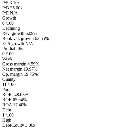
P/S
3.10x
P/B
35.00x
P/E
N/A
Growth
0
/100
Declining
Rev. growth
6.09%
Book val. growth
62.55%
EPS growth
N/A
Profitability
0
/100
Weak
Gross margin
4.59%
Net margin
19.97%
Op. margin
19.75%
Quality
11
/100
Poor
ROIC
48.03%
ROE
65.64%
ROA
17.40%
Debt
1
/100
High
Debt/Equity
3.06x