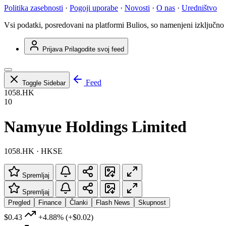
Politika zasebnosti
·
Pogoji uporabe
·
Novosti
·
O nas
·
Uredništvo
Vsi podatki, posredovani na platformi Bulios, so namenjeni izključno
Prijava
Prilagodite svoj feed
Feed
Toggle Sidebar
1058.HK
10
Namyue Holdings Limited
1058.HK · HKSE
Spremljaj
Spremljaj
Pregled
Finance
Članki
Flash News
Skupnost
$0.43
+4.88%
(+$0.02)