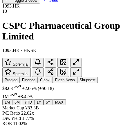
Feed
Toggle Sidebar
1093.HK
10
CSPC Pharmaceutical Group
Limited
1093.HK · HKSE
Spremljaj
Spremljaj
Pregled
Finance
Članki
Flash News
Skupnost
$8.68
+2.06%
(+$0.18)
1M
+8.42%
1M
6M
YTD
1Y
5Y
MAX
Market Cap
¥83.3B
P/E Ratio
22.02x
Div. Yield
1.77%
ROE
11.02%