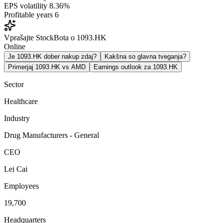
EPS volatility
8.36%
Profitable years
6
Vprašajte StockBota o 1093.HK
Online
Je 1093.HK dober nakup zdaj?
Kakšna so glavna tveganja?
Primerjaj 1093.HK vs AMD
Earnings outlook za 1093.HK
Sector
Healthcare
Industry
Drug Manufacturers - General
CEO
Lei Cai
Employees
19,700
Headquarters