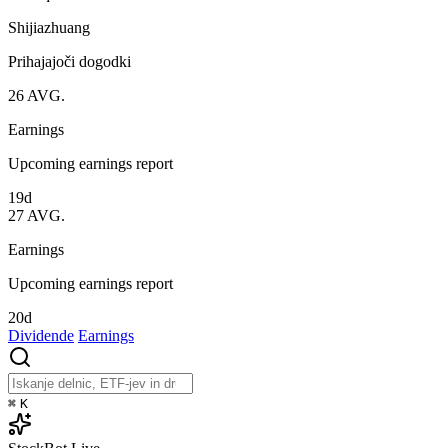
Shijiazhuang
Prihajajoči dogodki
26
AVG.
Earnings
Upcoming earnings report
19d
27
AVG.
Earnings
Upcoming earnings report
20d
Dividende
Earnings
⌘
K