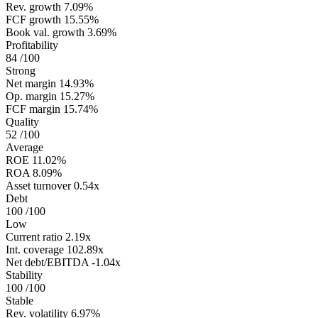
Rev. growth
7.09%
FCF growth
15.55%
Book val. growth
3.69%
Profitability
84
/100
Strong
Net margin
14.93%
Op. margin
15.27%
FCF margin
15.74%
Quality
52
/100
Average
ROE
11.02%
ROA
8.09%
Asset turnover
0.54x
Debt
100
/100
Low
Current ratio
2.19x
Int. coverage
102.89x
Net debt/EBITDA
-1.04x
Stability
100
/100
Stable
Rev. volatility
6.97%