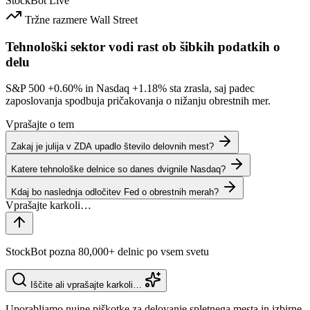
StockBot
Live
Tržne razmere
Wall Street
Tehnološki sektor vodi rast ob šibkih podatkih o
delu
S&P 500
+0.60%
in Nasdaq
+1.18%
sta zrasla, saj padec
zaposlovanja spodbuja pričakovanja o nižanju obrestnih mer.
Vprašajte o tem
Zakaj je julija v ZDA upadlo število delovnih mest?
Katere tehnološke delnice so danes dvignile Nasdaq?
Kdaj bo naslednja odločitev Fed o obrestnih merah?
StockBot pozna 80,000+ delnic po vsem svetu
Iščite ali vprašajte karkoli…
Uporabljamo nujne piškotke za delovanje spletnega mesta in izbirne