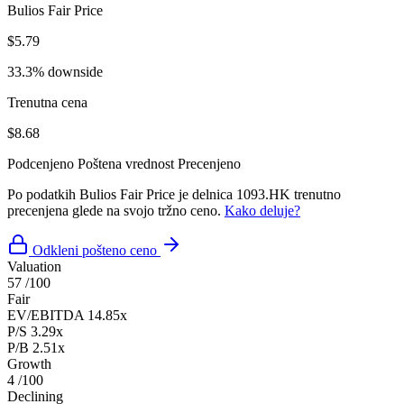
Bulios Fair Price
$5.79
33.3% downside
Trenutna cena
$8.68
Podcenjeno
Poštena vrednost
Precenjeno
Po podatkih Bulios Fair Price je delnica 1093.HK trenutno
precenjena glede na svojo tržno ceno.
Kako deluje?
Odkleni pošteno ceno
Valuation
57
/100
Fair
EV/EBITDA
14.85x
P/S
3.29x
P/B
2.51x
Growth
4
/100
Declining