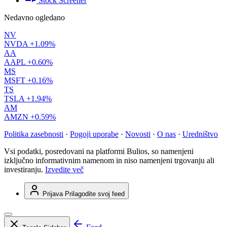
Stock Screener
Nedavno ogledano
NV
NVDA
+1.09%
AA
AAPL
+0.60%
MS
MSFT
+0.16%
TS
TSLA
+1.94%
AM
AMZN
+0.59%
Politika zasebnosti
·
Pogoji uporabe
·
Novosti
·
O nas
·
Uredništvo
Vsi podatki, posredovani na platformi Bulios, so namenjeni
izključno informativnim namenom in niso namenjeni trgovanju ali
investiranju.
Izvedite več
Prijava
Prilagodite svoj feed