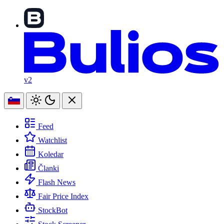
v2
Feed
Watchlist
Koledar
Članki
Flash News
Fair Price Index
StockBot