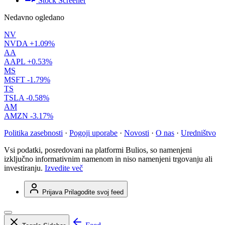
Stock Screener
Nedavno ogledano
NV
NVDA
+1.09%
AA
AAPL
+0.53%
MS
MSFT
-1.79%
TS
TSLA
-0.58%
AM
AMZN
-3.17%
Politika zasebnosti
·
Pogoji uporabe
·
Novosti
·
O nas
·
Uredništvo
Vsi podatki, posredovani na platformi Bulios, so namenjeni
izključno informativnim namenom in niso namenjeni trgovanju ali
investiranju.
Izvedite več
Prijava
Prilagodite svoj feed