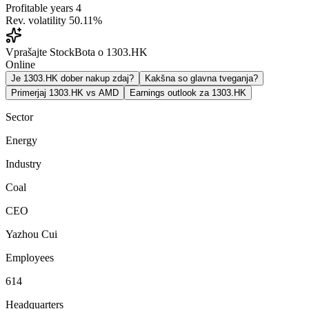
Profitable years
4
Rev. volatility
50.11%
Vprašajte StockBota o 1303.HK
Online
Je 1303.HK dober nakup zdaj?
Kakšna so glavna tveganja?
Primerjaj 1303.HK vs AMD
Earnings outlook za 1303.HK
Sector
Energy
Industry
Coal
CEO
Yazhou Cui
Employees
614
Headquarters