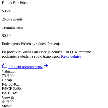
Bulios Fair Price
$0.24
26.3% upside
Trenutna cena
$0.19
Podcenjeno
Poštena vrednost
Precenjeno
Po podatkih Bulios Fair Price je delnica 1303.HK trenutno
podcenjena glede na svojo tržno ceno.
Kako deluje?
Odkleni pošteno ceno
Valuation
75
/100
Cheap
P/E
30.46x
P/FCF
2.48x
P/S
0.16x
Growth
41
/100
Stable