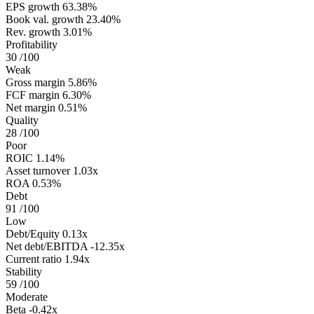
EPS growth
63.38%
Book val. growth
23.40%
Rev. growth
3.01%
Profitability
30
/100
Weak
Gross margin
5.86%
FCF margin
6.30%
Net margin
0.51%
Quality
28
/100
Poor
ROIC
1.14%
Asset turnover
1.03x
ROA
0.53%
Debt
91
/100
Low
Debt/Equity
0.13x
Net debt/EBITDA
-12.35x
Current ratio
1.94x
Stability
59
/100
Moderate
Beta
-0.42x