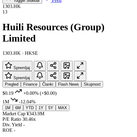
Feed
Toggle Sidebar
1303.HK
13
Huili Resources (Group)
Limited
1303.HK · HKSE
Spremljaj
Spremljaj
Pregled
Finance
Članki
Flash News
Skupnost
$0.19
+0.00%
(+$0.00)
1M
-12.04%
1M
6M
YTD
1Y
5Y
MAX
Market Cap
¥343.9M
P/E Ratio
30.46x
Div. Yield
-
ROE
-