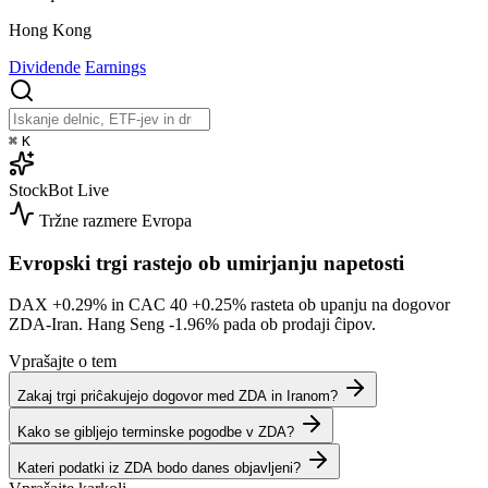
Hong Kong
Dividende
Earnings
⌘
K
StockBot
Live
Tržne razmere
Evropa
Evropski trgi rastejo ob umirjanju napetosti
DAX
+0.29%
in CAC 40
+0.25%
rasteta ob upanju na dogovor
ZDA-Iran. Hang Seng
-1.96%
pada ob prodaji ĉipov.
Vprašajte o tem
Zakaj trgi priĉakujejo dogovor med ZDA in Iranom?
Kako se gibljejo terminske pogodbe v ZDA?
Kateri podatki iz ZDA bodo danes objavljeni?