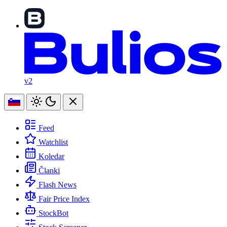
v2
Feed
Watchlist
Koledar
Članki
Flash News
Fair Price Index
StockBot