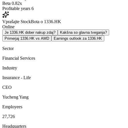
Beta
0.82x
Profitable years
6
Vprašajte StockBota o 1336.HK
Online
Je 1336.HK dober nakup zdaj?
Kakšna so glavna tveganja?
Primerjaj 1336.HK vs AMD
Earnings outlook za 1336.HK
Sector
Financial Services
Industry
Insurance - Life
CEO
Yucheng Yang
Employees
27,726
Headquarters