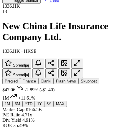
Feed
Toggle Sidebar
1336.HK
13
New China Life Insurance
Company Ltd.
1336.HK · HKSE
Spremljaj
Spremljaj
Pregled
Finance
Članki
Flash News
Skupnost
$47.06
-2.89%
(-$1.40)
1M
+11.61%
1M
6M
YTD
1Y
5Y
MAX
Market Cap
¥166.5B
P/E Ratio
4.71x
Div. Yield
4.91%
ROE
35.49%