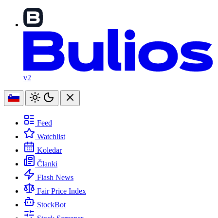
v2
Feed
Watchlist
Koledar
Članki
Flash News
Fair Price Index
StockBot