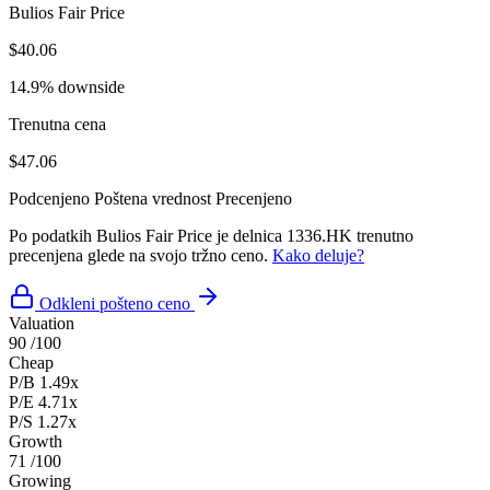
Bulios Fair Price
$40.06
14.9% downside
Trenutna cena
$47.06
Podcenjeno
Poštena vrednost
Precenjeno
Po podatkih Bulios Fair Price je delnica 1336.HK trenutno
precenjena glede na svojo tržno ceno.
Kako deluje?
Odkleni pošteno ceno
Valuation
90
/100
Cheap
P/B
1.49x
P/E
4.71x
P/S
1.27x
Growth
71
/100
Growing