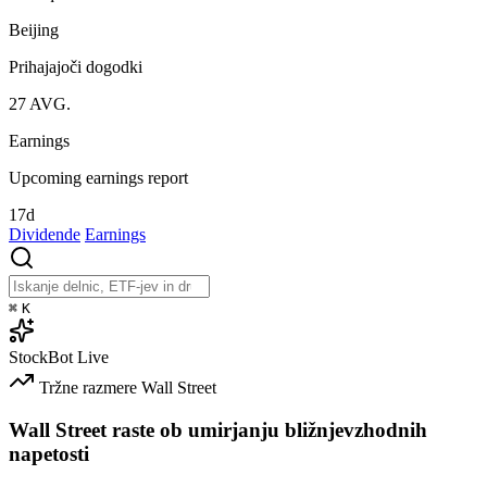
Beijing
Prihajajoči dogodki
27
AVG.
Earnings
Upcoming earnings report
17d
Dividende
Earnings
⌘
K
StockBot
Live
Tržne razmere
Wall Street
Wall Street raste ob umirjanju bližnjevzhodnih
napetosti