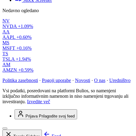
Stock Screener
Nedavno ogledano
NV
NVDA
+1.09%
AA
AAPL
+0.60%
MS
MSFT
+0.16%
TS
TSLA
+1.94%
AM
AMZN
+0.59%
Politika zasebnosti
·
Pogoji uporabe
·
Novosti
·
O nas
·
Uredništvo
Vsi podatki, posredovani na platformi Bulios, so namenjeni
izključno informativnim namenom in niso namenjeni trgovanju ali
investiranju.
Izvedite več
Prijava
Prilagodite svoj feed