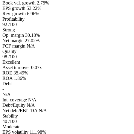
Book val. growth
2.75%
EPS growth
53.22%
Rev. growth
6.96%
Profitability
92
/100
Strong
Op. margin
30.18%
Net margin
27.02%
FCF margin
N/A
Quality
98
/100
Excellent
Asset turnover
0.07x
ROE
35.49%
ROA
1.86%
Debt
-
N/A
Int. coverage
N/A
Debt/Equity
N/A
Net debt/EBITDA
N/A
Stability
40
/100
Moderate
EPS volatility
111.98%