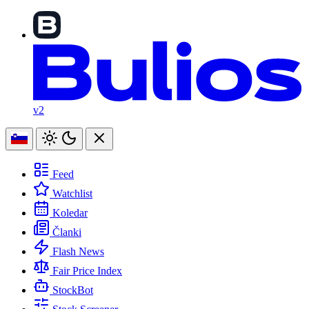
v2
Feed
Watchlist
Koledar
Članki
Flash News
Fair Price Index
StockBot