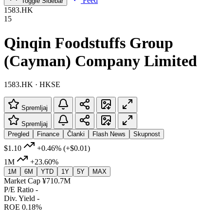
Feed
Toggle Sidebar
1583.HK
15
Qinqin Foodstuffs Group
(Cayman) Company Limited
1583.HK · HKSE
Spremljaj
Spremljaj
Pregled
Finance
Članki
Flash News
Skupnost
$1.10
+0.46%
(+$0.01)
1M
+23.60%
1M
6M
YTD
1Y
5Y
MAX
Market Cap
¥710.7M
P/E Ratio
-
Div. Yield
-
ROE
0.18%