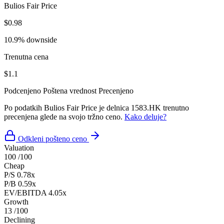
Bulios Fair Price
$0.98
10.9% downside
Trenutna cena
$1.1
Podcenjeno
Poštena vrednost
Precenjeno
Po podatkih Bulios Fair Price je delnica 1583.HK trenutno
precenjena glede na svojo tržno ceno.
Kako deluje?
Odkleni pošteno ceno
Valuation
100
/100
Cheap
P/S
0.78x
P/B
0.59x
EV/EBITDA
4.05x
Growth
13
/100
Declining