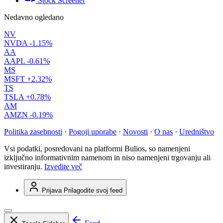
Stock Screener
Nedavno ogledano
NV
NVDA
-1.15%
AA
AAPL
-0.61%
MS
MSFT
+2.32%
TS
TSLA
+0.78%
AM
AMZN
-0.19%
Politika zasebnosti
·
Pogoji uporabe
·
Novosti
·
O nas
·
Uredništvo
Vsi podatki, posredovani na platformi Bulios, so namenjeni
izključno informativnim namenom in niso namenjeni trgovanju ali
investiranju.
Izvedite več
Prijava
Prilagodite svoj feed