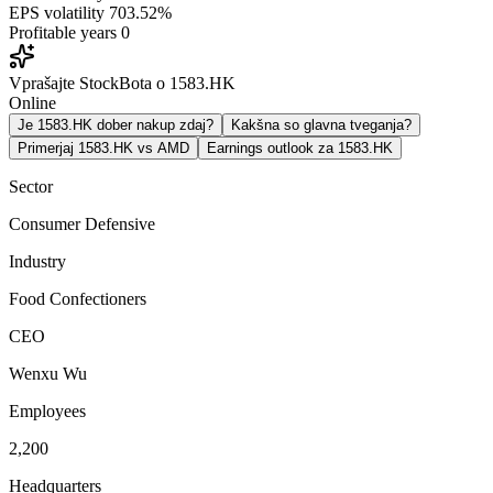
EPS volatility
703.52%
Profitable years
0
Vprašajte StockBota o 1583.HK
Online
Je 1583.HK dober nakup zdaj?
Kakšna so glavna tveganja?
Primerjaj 1583.HK vs AMD
Earnings outlook za 1583.HK
Sector
Consumer Defensive
Industry
Food Confectioners
CEO
Wenxu Wu
Employees
2,200
Headquarters