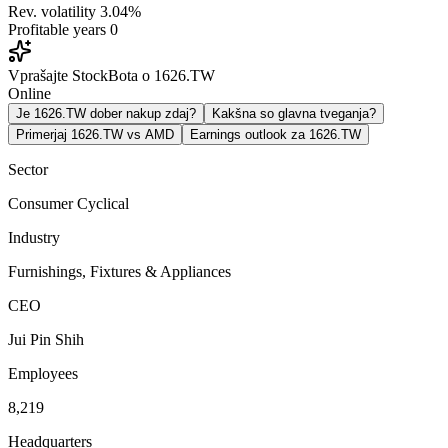
Rev. volatility
3.04%
Profitable years
0
Vprašajte StockBota o 1626.TW
Online
Je 1626.TW dober nakup zdaj?
Kakšna so glavna tveganja?
Primerjaj 1626.TW vs AMD
Earnings outlook za 1626.TW
Sector
Consumer Cyclical
Industry
Furnishings, Fixtures & Appliances
CEO
Jui Pin Shih
Employees
8,219
Headquarters