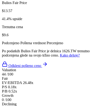
Bulios Fair Price
$13.57
41.4% upside
Trenutna cena
$9.6
Podcenjeno
Poštena vrednost
Precenjeno
Po podatkih Bulios Fair Price je delnica 1626.TW trenutno
podcenjena glede na svojo tržno ceno.
Kako deluje?
Odkleni pošteno ceno
Valuation
44
/100
Fair
EV/EBITDA
26.48x
P/S
0.18x
P/B
0.52x
Growth
0
/100
Declining