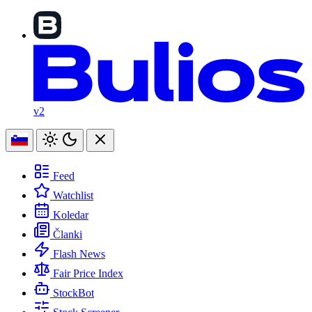
v2
Feed
Watchlist
Koledar
Članki
Flash News
Fair Price Index
StockBot