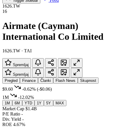
Feed
Toggle Sidebar
1626.TW
16
Airmate (Cayman)
International Co Limited
1626.TW · TAI
Spremljaj
Spremljaj
Pregled
Finance
Članki
Flash News
Skupnost
$9.60
-0.62%
(-$0.06)
1M
-12.02%
1M
6M
YTD
1Y
5Y
MAX
Market Cap
$1.4B
P/E Ratio
-
Div. Yield
-
ROE
4.67%