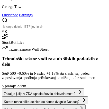
George Town
Dividende
Earnings
⌘
K
StockBot
Live
Tržne razmere
Wall Street
Tehnološki sektor vodi rast ob šibkih podatkih o
delu
S&P 500
+0.60%
in Nasdaq
+1.18%
sta zrasla, saj padec
zaposlovanja spodbuja pričakovanja o nižanju obrestnih mer.
Vprašajte o tem
Zakaj je julija v ZDA upadlo število delovnih mest?
Katere tehnološke delnice so danes dvignile Nasdaq?