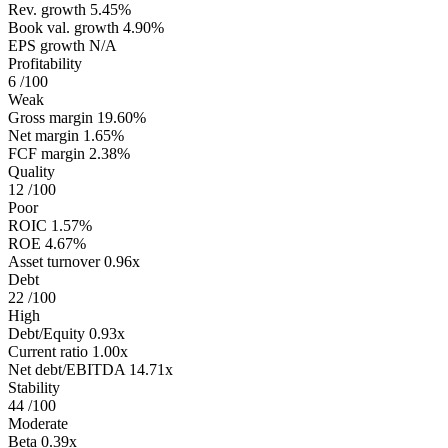
Rev. growth
5.45%
Book val. growth
4.90%
EPS growth
N/A
Profitability
6
/100
Weak
Gross margin
19.60%
Net margin
1.65%
FCF margin
2.38%
Quality
12
/100
Poor
ROIC
1.57%
ROE
4.67%
Asset turnover
0.96x
Debt
22
/100
High
Debt/Equity
0.93x
Current ratio
1.00x
Net debt/EBITDA
14.71x
Stability
44
/100
Moderate
Beta
0.39x