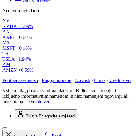
Stock Screener
Nedavno ogledano
NV
NVDA
+1.09%
AA
AAPL
+0.60%
MS
MSFT
+0.16%
TS
TSLA
+1.94%
AM
AMZN
+0.59%
Politika zasebnosti
·
Pogoji uporabe
·
Novosti
·
O nas
·
Uredništvo
Vsi podatki, posredovani na platformi Bulios, so namenjeni
izključno informativnim namenom in niso namenjeni trgovanju ali
investiranju.
Izvedite več
Prijava
Prilagodite svoj feed