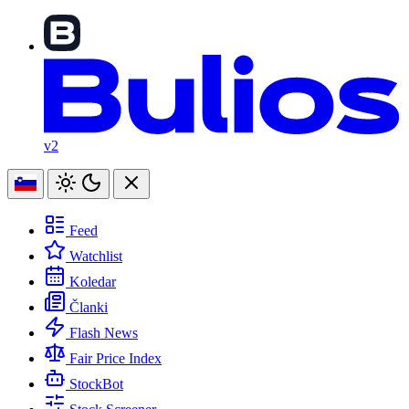
v2
Feed
Watchlist
Koledar
Članki
Flash News
Fair Price Index
StockBot