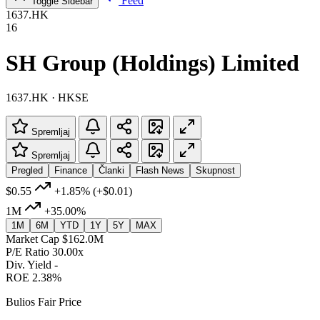
Feed
Toggle Sidebar
1637.HK
16
SH Group (Holdings) Limited
1637.HK · HKSE
Spremljaj
Spremljaj
Pregled
Finance
Članki
Flash News
Skupnost
$0.55
+1.85%
(+$0.01)
1M
+35.00%
1M
6M
YTD
1Y
5Y
MAX
Market Cap
$162.0M
P/E Ratio
30.00x
Div. Yield
-
ROE
2.38%
Bulios Fair Price