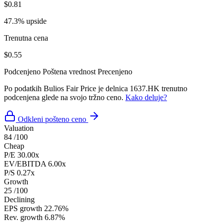
$0.81
47.3% upside
Trenutna cena
$0.55
Podcenjeno
Poštena vrednost
Precenjeno
Po podatkih Bulios Fair Price je delnica 1637.HK trenutno
podcenjena glede na svojo tržno ceno.
Kako deluje?
Odkleni pošteno ceno
Valuation
84
/100
Cheap
P/E
30.00x
EV/EBITDA
6.00x
P/S
0.27x
Growth
25
/100
Declining
EPS growth
22.76%
Rev. growth
6.87%