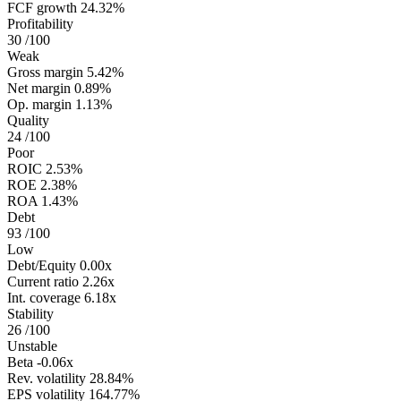
FCF growth
24.32%
Profitability
30
/100
Weak
Gross margin
5.42%
Net margin
0.89%
Op. margin
1.13%
Quality
24
/100
Poor
ROIC
2.53%
ROE
2.38%
ROA
1.43%
Debt
93
/100
Low
Debt/Equity
0.00x
Current ratio
2.26x
Int. coverage
6.18x
Stability
26
/100
Unstable
Beta
-0.06x
Rev. volatility
28.84%
EPS volatility
164.77%