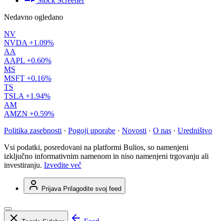
Stock Screener
Nedavno ogledano
NV
NVDA
+1.09%
AA
AAPL
+0.60%
MS
MSFT
+0.16%
TS
TSLA
+1.94%
AM
AMZN
+0.59%
Politika zasebnosti
·
Pogoji uporabe
·
Novosti
·
O nas
·
Uredništvo
Vsi podatki, posredovani na platformi Bulios, so namenjeni
izključno informativnim namenom in niso namenjeni trgovanju ali
investiranju.
Izvedite več
Prijava
Prilagodite svoj feed