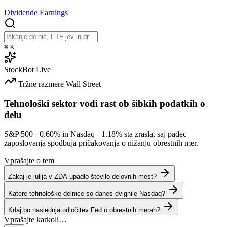
Dividende
Earnings
⌘
K
StockBot
Live
Tržne razmere
Wall Street
Tehnološki sektor vodi rast ob šibkih podatkih o
delu
S&P 500
+0.60%
in Nasdaq
+1.18%
sta zrasla, saj padec
zaposlovanja spodbuja pričakovanja o nižanju obrestnih mer.
Vprašajte o tem
Zakaj je julija v ZDA upadlo število delovnih mest?
Katere tehnološke delnice so danes dvignile Nasdaq?
Kdaj bo naslednja odločitev Fed o obrestnih merah?