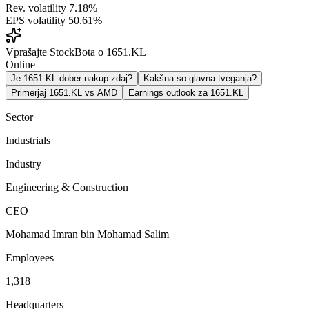
Rev. volatility
7.18%
EPS volatility
50.61%
Vprašajte StockBota o 1651.KL
Online
Je 1651.KL dober nakup zdaj?
Kakšna so glavna tveganja?
Primerjaj 1651.KL vs AMD
Earnings outlook za 1651.KL
Sector
Industrials
Industry
Engineering & Construction
CEO
Mohamad Imran bin Mohamad Salim
Employees
1,318
Headquarters