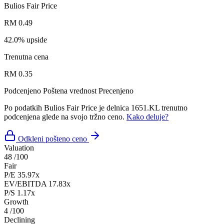
Bulios Fair Price
RM 0.49
42.0% upside
Trenutna cena
RM 0.35
Podcenjeno
Poštena vrednost
Precenjeno
Po podatkih Bulios Fair Price je delnica 1651.KL trenutno
podcenjena glede na svojo tržno ceno.
Kako deluje?
Odkleni pošteno ceno
Valuation
48
/100
Fair
P/E
35.97x
EV/EBITDA
17.83x
P/S
1.17x
Growth
4
/100
Declining