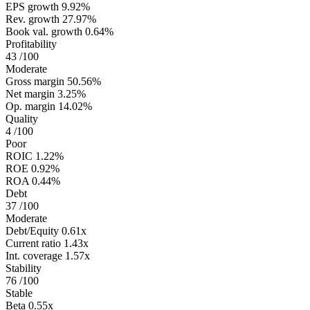
EPS growth
9.92%
Rev. growth
27.97%
Book val. growth
0.64%
Profitability
43
/100
Moderate
Gross margin
50.56%
Net margin
3.25%
Op. margin
14.02%
Quality
4
/100
Poor
ROIC
1.22%
ROE
0.92%
ROA
0.44%
Debt
37
/100
Moderate
Debt/Equity
0.61x
Current ratio
1.43x
Int. coverage
1.57x
Stability
76
/100
Stable
Beta
0.55x