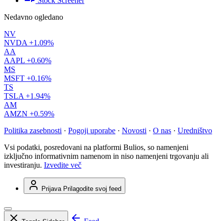
Stock Screener
Nedavno ogledano
NV
NVDA
+1.09%
AA
AAPL
+0.60%
MS
MSFT
+0.16%
TS
TSLA
+1.94%
AM
AMZN
+0.59%
Politika zasebnosti
·
Pogoji uporabe
·
Novosti
·
O nas
·
Uredništvo
Vsi podatki, posredovani na platformi Bulios, so namenjeni
izključno informativnim namenom in niso namenjeni trgovanju ali
investiranju.
Izvedite več
Prijava
Prilagodite svoj feed