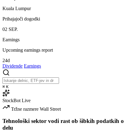
Kuala Lumpur
Prihajajoči dogodki
02
SEP.
Earnings
Upcoming earnings report
24d
Dividende
Earnings
⌘
K
StockBot
Live
Tržne razmere
Wall Street
Tehnološki sektor vodi rast ob šibkih podatkih o
delu