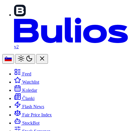
v2
Feed
Watchlist
Koledar
Članki
Flash News
Fair Price Index
StockBot