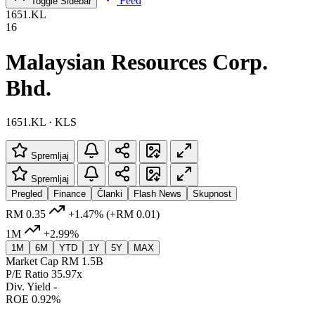
Feed
Toggle Sidebar
1651.KL
16
Malaysian Resources Corp.
Bhd.
1651.KL · KLS
Spremljaj
Spremljaj
Pregled
Finance
Članki
Flash News
Skupnost
RM 0.35
+1.47%
(+RM 0.01)
1M
+2.99%
1M
6M
YTD
1Y
5Y
MAX
Market Cap
RM 1.5B
P/E Ratio
35.97x
Div. Yield
-
ROE
0.92%