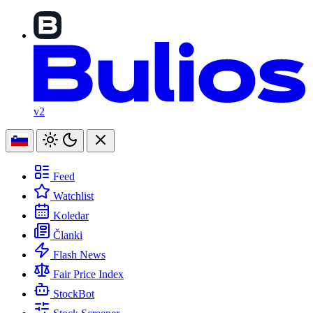
v2
Feed
Watchlist
Koledar
Članki
Flash News
Fair Price Index
StockBot