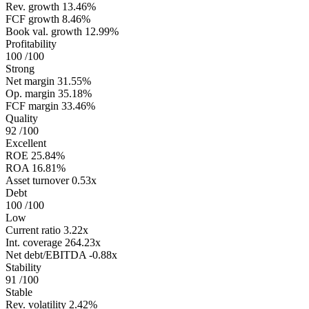
Rev. growth
13.46%
FCF growth
8.46%
Book val. growth
12.99%
Profitability
100
/100
Strong
Net margin
31.55%
Op. margin
35.18%
FCF margin
33.46%
Quality
92
/100
Excellent
ROE
25.84%
ROA
16.81%
Asset turnover
0.53x
Debt
100
/100
Low
Current ratio
3.22x
Int. coverage
264.23x
Net debt/EBITDA
-0.88x
Stability
91
/100
Stable
Rev. volatility
2.42%