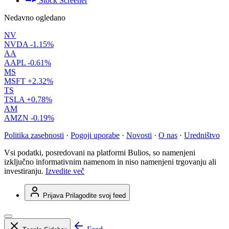
Stock Screener
Nedavno ogledano
NV
NVDA
-1.15%
AA
AAPL
-0.61%
MS
MSFT
+2.32%
TS
TSLA
+0.78%
AM
AMZN
-0.19%
Politika zasebnosti
·
Pogoji uporabe
·
Novosti
·
O nas
·
Uredništvo
Vsi podatki, posredovani na platformi Bulios, so namenjeni
izključno informativnim namenom in niso namenjeni trgovanju ali
investiranju.
Izvedite več
Prijava
Prilagodite svoj feed