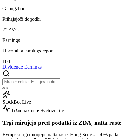
Guangzhou
Prihajajoči dogodki
25
AVG.
Earnings
Upcoming earnings report
18d
Dividende
Earnings
⌘
K
StockBot
Live
Tržne razmere
Svetovni trgi
Trgi mirujejo pred podatki iz ZDA, nafta raste
Evropski trgi mirujejo, nafta raste. Hang Seng
-1.50%
pada,