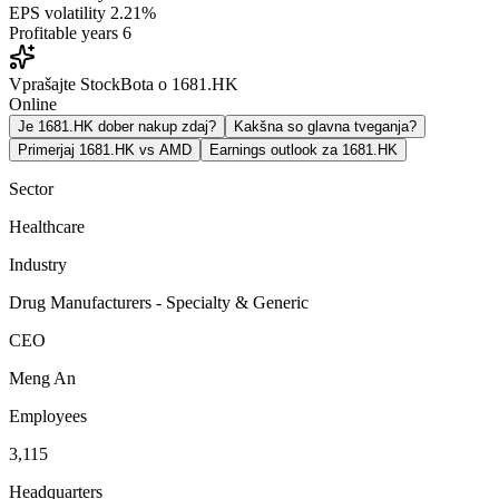
EPS volatility
2.21%
Profitable years
6
Vprašajte StockBota o 1681.HK
Online
Je 1681.HK dober nakup zdaj?
Kakšna so glavna tveganja?
Primerjaj 1681.HK vs AMD
Earnings outlook za 1681.HK
Sector
Healthcare
Industry
Drug Manufacturers - Specialty & Generic
CEO
Meng An
Employees
3,115
Headquarters