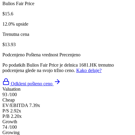
Bulios Fair Price
$15.6
12.0% upside
Trenutna cena
$13.93
Podcenjeno
Poštena vrednost
Precenjeno
Po podatkih Bulios Fair Price je delnica 1681.HK trenutno
podcenjena glede na svojo tržno ceno.
Kako deluje?
Odkleni pošteno ceno
Valuation
93
/100
Cheap
EV/EBITDA
7.39x
P/S
2.92x
P/B
2.20x
Growth
74
/100
Growing