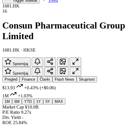
Feed
Toggle Sidebar
1681.HK
16
Consun Pharmaceutical Group
Limited
1681.HK · HKSE
Spremljaj
Spremljaj
Pregled
Finance
Članki
Flash News
Skupnost
$13.93
+0.43%
(+$0.06)
1M
+1.03%
1M
6M
YTD
1Y
5Y
MAX
Market Cap
¥10.0B
P/E Ratio
9.27x
Div. Yield
-
ROE
25.84%