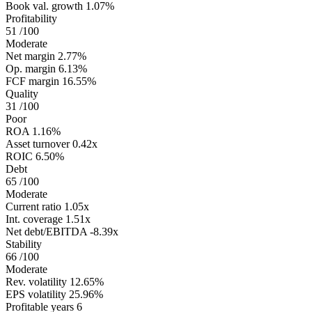
Book val. growth
1.07%
Profitability
51
/100
Moderate
Net margin
2.77%
Op. margin
6.13%
FCF margin
16.55%
Quality
31
/100
Poor
ROA
1.16%
Asset turnover
0.42x
ROIC
6.50%
Debt
65
/100
Moderate
Current ratio
1.05x
Int. coverage
1.51x
Net debt/EBITDA
-8.39x
Stability
66
/100
Moderate
Rev. volatility
12.65%
EPS volatility
25.96%
Profitable years
6