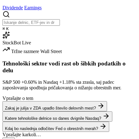
Dividende
Earnings
⌘
K
StockBot
Live
Tržne razmere
Wall Street
Tehnološki sektor vodi rast ob šibkih podatkih o
delu
S&P 500
+0.60%
in Nasdaq
+1.18%
sta zrasla, saj padec
zaposlovanja spodbuja pričakovanja o nižanju obrestnih mer.
Vprašajte o tem
Zakaj je julija v ZDA upadlo število delovnih mest?
Katere tehnološke delnice so danes dvignile Nasdaq?
Kdaj bo naslednja odločitev Fed o obrestnih merah?