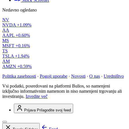
Stock Screener
Nedavno ogledano
NV
NVDA
+1.09%
AA
AAPL
+0.60%
MS
MSFT
+0.16%
TS
TSLA
+1.94%
AM
AMZN
+0.59%
Politika zasebnosti
·
Pogoji uporabe
·
Novosti
·
O nas
·
Uredništvo
Vsi podatki, posredovani na platformi Bulios, so namenjeni
izključno informativnim namenom in niso namenjeni trgovanju ali
investiranju.
Izvedite več
Prijava
Prilagodite svoj feed