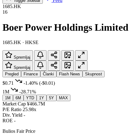
Feed
Toggle Sidebar
1685.HK
16
Boer Power Holdings Limited
1685.HK · HKSE
Spremljaj
Spremljaj
Pregled
Finance
Članki
Flash News
Skupnost
$0.71
-1.40%
(-$0.01)
1M
-28.71%
1M
6M
YTD
1Y
5Y
MAX
Market Cap
¥466.7M
P/E Ratio
25.98x
Div. Yield
-
ROE
-
Bulios Fair Price