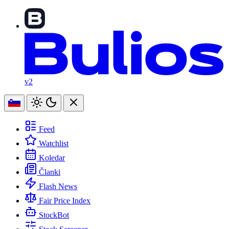
v2
Feed
Watchlist
Koledar
Članki
Flash News
Fair Price Index
StockBot