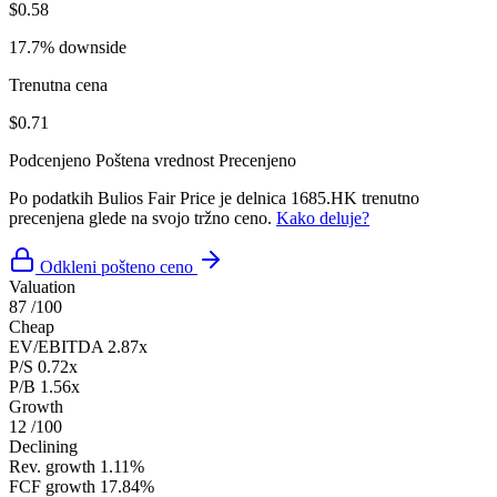
$0.58
17.7% downside
Trenutna cena
$0.71
Podcenjeno
Poštena vrednost
Precenjeno
Po podatkih Bulios Fair Price je delnica 1685.HK trenutno
precenjena glede na svojo tržno ceno.
Kako deluje?
Odkleni pošteno ceno
Valuation
87
/100
Cheap
EV/EBITDA
2.87x
P/S
0.72x
P/B
1.56x
Growth
12
/100
Declining
Rev. growth
1.11%
FCF growth
17.84%