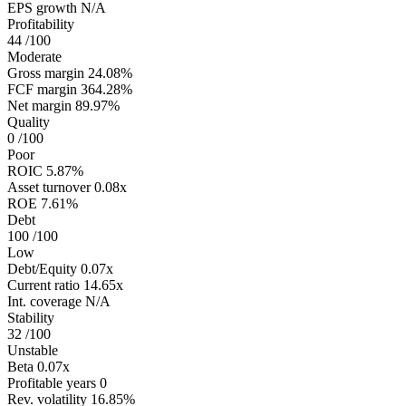
EPS growth
N/A
Profitability
44
/100
Moderate
Gross margin
24.08%
FCF margin
364.28%
Net margin
89.97%
Quality
0
/100
Poor
ROIC
5.87%
Asset turnover
0.08x
ROE
7.61%
Debt
100
/100
Low
Debt/Equity
0.07x
Current ratio
14.65x
Int. coverage
N/A
Stability
32
/100
Unstable
Beta
0.07x
Profitable years
0
Rev. volatility
16.85%