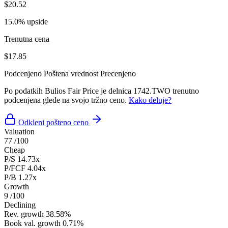
$20.52
15.0% upside
Trenutna cena
$17.85
Podcenjeno
Poštena vrednost
Precenjeno
Po podatkih Bulios Fair Price je delnica 1742.TWO trenutno
podcenjena glede na svojo tržno ceno.
Kako deluje?
Odkleni pošteno ceno
Valuation
77
/100
Cheap
P/S
14.73x
P/FCF
4.04x
P/B
1.27x
Growth
9
/100
Declining
Rev. growth
38.58%
Book val. growth
0.71%