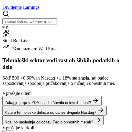
Dividende
Earnings
⌘
K
StockBot
Live
Tržne razmere
Wall Street
Tehnološki sektor vodi rast ob šibkih podatkih o
delu
S&P 500
+0.60%
in Nasdaq
+1.18%
sta zrasla, saj padec
zaposlovanja spodbuja pričakovanja o nižanju obrestnih mer.
Vprašajte o tem
Zakaj je julija v ZDA upadlo število delovnih mest?
Katere tehnološke delnice so danes dvignile Nasdaq?
Kdaj bo naslednja odločitev Fed o obrestnih merah?