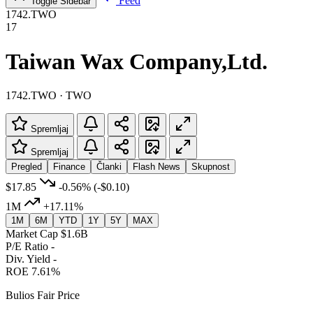
Feed
Toggle Sidebar
1742.TWO
17
Taiwan Wax Company,Ltd.
1742.TWO · TWO
Spremljaj
Spremljaj
Pregled
Finance
Članki
Flash News
Skupnost
$17.85
-0.56%
(-$0.10)
1M
+17.11%
1M
6M
YTD
1Y
5Y
MAX
Market Cap
$1.6B
P/E Ratio
-
Div. Yield
-
ROE
7.61%
Bulios Fair Price