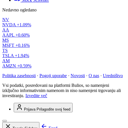
Stock Screener
Nedavno ogledano
NV
NVDA
+1.09%
AA
AAPL
+0.60%
MS
MSFT
+0.16%
TS
TSLA
+1.94%
AM
AMZN
+0.59%
Politika zasebnosti
·
Pogoji uporabe
·
Novosti
·
O nas
·
Uredništvo
Vsi podatki, posredovani na platformi Bulios, so namenjeni
izključno informativnim namenom in niso namenjeni trgovanju ali
investiranju.
Izvedite več
Prijava
Prilagodite svoj feed