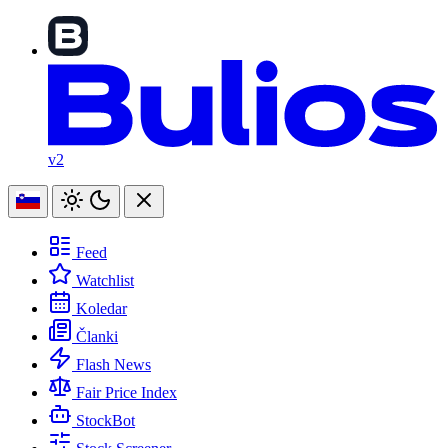
v2
Feed
Watchlist
Koledar
Članki
Flash News
Fair Price Index
StockBot