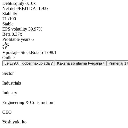
Debt/Equity
0.10x
Net debt/EBITDA
-1.93x
Stability
71
/100
Stable
EPS volatility
39.97%
Beta
0.37x
Profitable years
6
Vprašajte StockBota o 1798.T
Online
Je 1798.T dober nakup zdaj?
Kakšna so glavna tveganja?
Primerjaj 
Sector
Industrials
Industry
Engineering & Construction
CEO
Yoshiyuki Ito