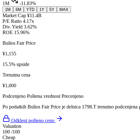
1M
-11.83%
1M
6M
YTD
1Y
5Y
MAX
Market Cap
¥11.4B
P/E Ratio
4.17x
Div. Yield
3.62%
ROE
15.96%
Bulios Fair Price
¥1,155
15.5% upside
Trenutna cena
¥1,000
Podcenjeno
Poštena vrednost
Precenjeno
Po podatkih Bulios Fair Price je delnica 1798.T trenutno podcenjena 
Odkleni pošteno ceno
Valuation
100
/100
Cheap