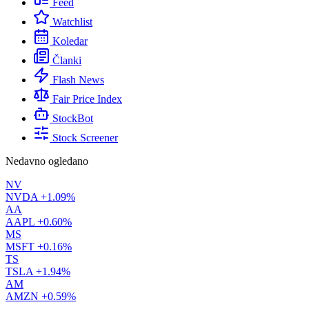
Feed
Watchlist
Koledar
Članki
Flash News
Fair Price Index
StockBot
Stock Screener
Nedavno ogledano
NV
NVDA
+1.09%
AA
AAPL
+0.60%
MS
MSFT
+0.16%
TS
TSLA
+1.94%
AM
AMZN
+0.59%