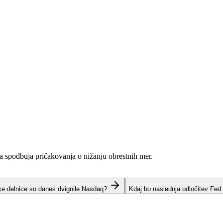
ja spodbuja pričakovanja o nižanju obrestnih mer.
ke delnice so danes dvignile Nasdaq?
Kdaj bo naslednja odločitev Fed