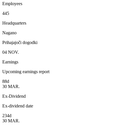
Employees
445
Headquarters
Nagano
Prihajajoči dogodki
04
NOV.
Earnings
Upcoming earnings report
88d
30
MAR.
Ex-Dividend
Ex-dividend date
234d
30
MAR.