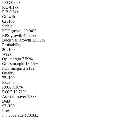
PEG
0.06x
P/E
4.17x
P/B
0.61x
Growth
62
/100
Stable
FCF growth
29.04%
EPS growth
45.26%
Book val. growth
13.35%
Profitability
26
/100
Weak
Op. margin
7.59%
Gross margin
13.55%
FCF margin
2.21%
Quality
75
/100
Excellent
ROA
7.16%
ROIC
12.71%
Asset turnover
1.33x
Debt
97
/100
Low
Int. coverage
120.03x