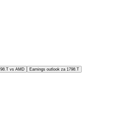
1798.T vs AMD
Earnings outlook za 1798.T