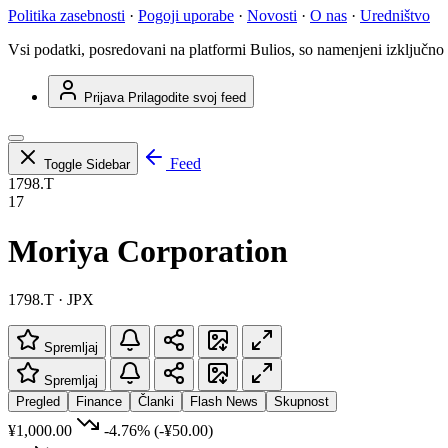
Politika zasebnosti
·
Pogoji uporabe
·
Novosti
·
O nas
·
Uredništvo
Vsi podatki, posredovani na platformi Bulios, so namenjeni izključno
Prijava
Prilagodite svoj feed
Feed
Toggle Sidebar
1798.T
17
Moriya Corporation
1798.T · JPX
Spremljaj
Spremljaj
Pregled
Finance
Članki
Flash News
Skupnost
¥1,000.00
-4.76%
(-¥50.00)