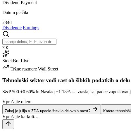
Dividend Payment
Datum plačila
234d
Dividende
Earnings
⌘
K
StockBot
Live
Tržne razmere
Wall Street
Tehnološki sektor vodi rast ob šibkih podatkih o delu
S&P 500
+0.60%
in Nasdaq
+1.18%
sta zrasla, saj padec zaposlovan
Vprašajte o tem
Zakaj je julija v ZDA upadlo število delovnih mest?
Katere tehnološ