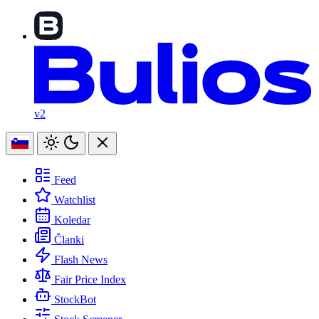
v2
Feed
Watchlist
Koledar
Članki
Flash News
Fair Price Index
StockBot