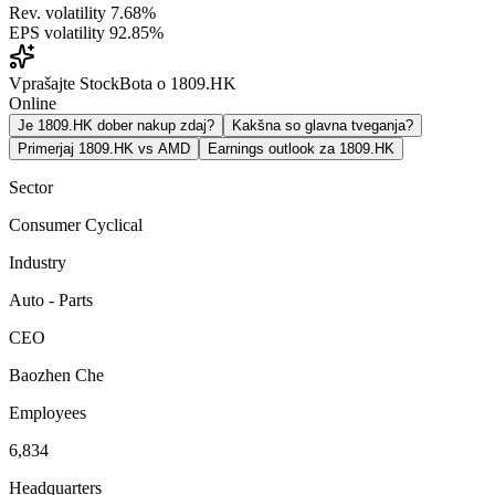
Rev. volatility
7.68%
EPS volatility
92.85%
Vprašajte StockBota o 1809.HK
Online
Je 1809.HK dober nakup zdaj?
Kakšna so glavna tveganja?
Primerjaj 1809.HK vs AMD
Earnings outlook za 1809.HK
Sector
Consumer Cyclical
Industry
Auto - Parts
CEO
Baozhen Che
Employees
6,834
Headquarters