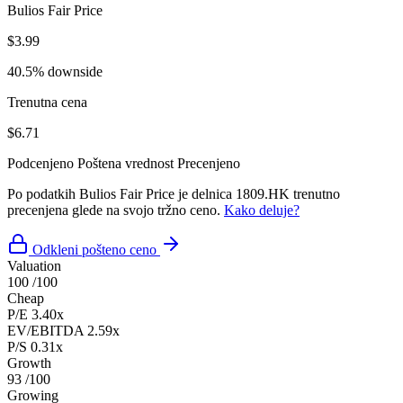
Bulios Fair Price
$3.99
40.5% downside
Trenutna cena
$6.71
Podcenjeno
Poštena vrednost
Precenjeno
Po podatkih Bulios Fair Price je delnica 1809.HK trenutno
precenjena glede na svojo tržno ceno.
Kako deluje?
Odkleni pošteno ceno
Valuation
100
/100
Cheap
P/E
3.40x
EV/EBITDA
2.59x
P/S
0.31x
Growth
93
/100
Growing