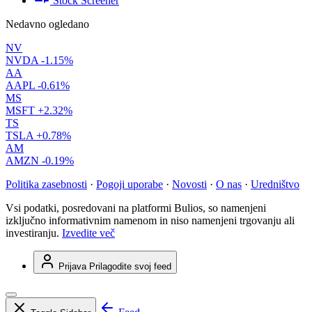
Stock Screener
Nedavno ogledano
NV
NVDA
-1.15%
AA
AAPL
-0.61%
MS
MSFT
+2.32%
TS
TSLA
+0.78%
AM
AMZN
-0.19%
Politika zasebnosti
·
Pogoji uporabe
·
Novosti
·
O nas
·
Uredništvo
Vsi podatki, posredovani na platformi Bulios, so namenjeni
izključno informativnim namenom in niso namenjeni trgovanju ali
investiranju.
Izvedite več
Prijava
Prilagodite svoj feed