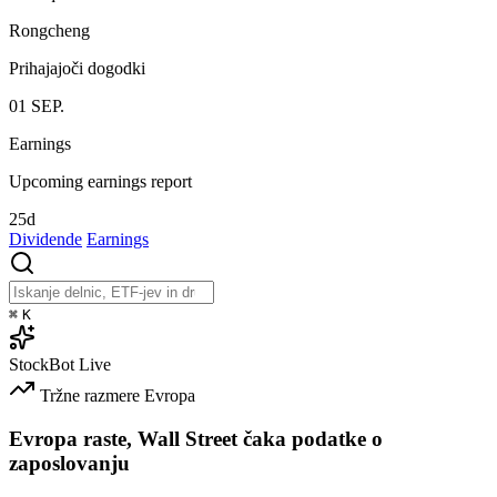
Rongcheng
Prihajajoči dogodki
01
SEP.
Earnings
Upcoming earnings report
25d
Dividende
Earnings
⌘
K
StockBot
Live
Tržne razmere
Evropa
Evropa raste, Wall Street čaka podatke o
zaposlovanju