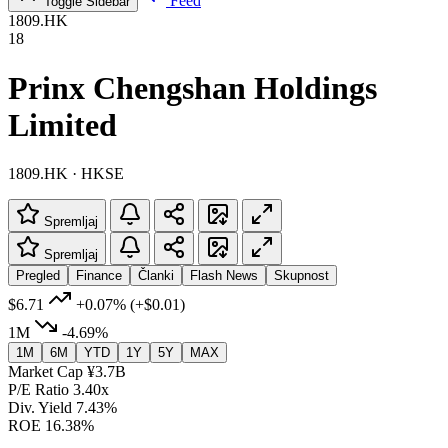
Feed
Toggle Sidebar
1809.HK
18
Prinx Chengshan Holdings
Limited
1809.HK · HKSE
Spremljaj
Spremljaj
Pregled
Finance
Članki
Flash News
Skupnost
$6.71
+0.07%
(+$0.01)
1M
-4.69%
1M
6M
YTD
1Y
5Y
MAX
Market Cap
¥3.7B
P/E Ratio
3.40x
Div. Yield
7.43%
ROE
16.38%