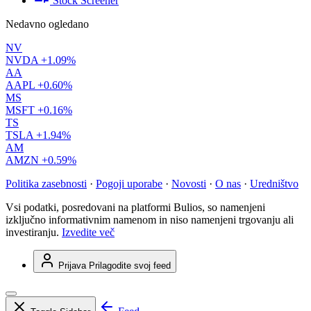
Stock Screener
Nedavno ogledano
NV
NVDA
+1.09%
AA
AAPL
+0.60%
MS
MSFT
+0.16%
TS
TSLA
+1.94%
AM
AMZN
+0.59%
Politika zasebnosti
·
Pogoji uporabe
·
Novosti
·
O nas
·
Uredništvo
Vsi podatki, posredovani na platformi Bulios, so namenjeni
izključno informativnim namenom in niso namenjeni trgovanju ali
investiranju.
Izvedite več
Prijava
Prilagodite svoj feed