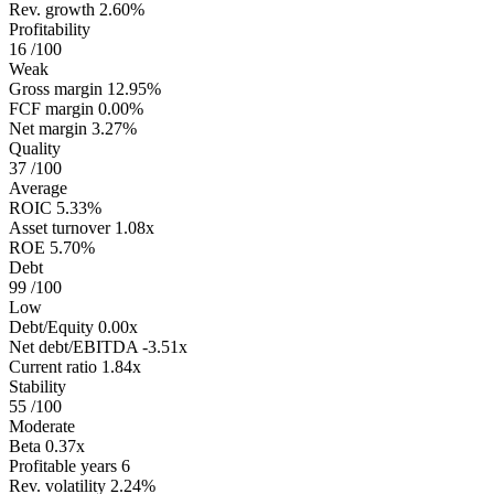
Rev. growth
2.60%
Profitability
16
/100
Weak
Gross margin
12.95%
FCF margin
0.00%
Net margin
3.27%
Quality
37
/100
Average
ROIC
5.33%
Asset turnover
1.08x
ROE
5.70%
Debt
99
/100
Low
Debt/Equity
0.00x
Net debt/EBITDA
-3.51x
Current ratio
1.84x
Stability
55
/100
Moderate
Beta
0.37x
Profitable years
6
Rev. volatility
2.24%