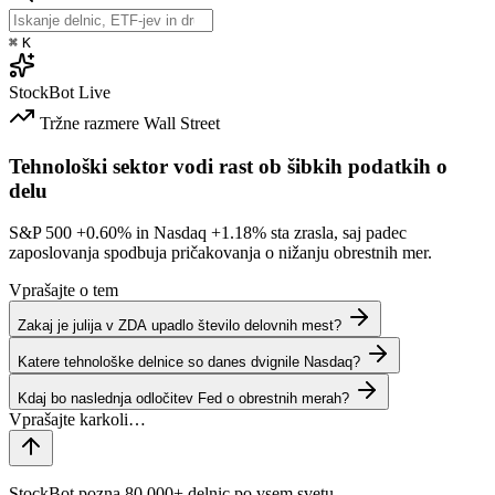
⌘
K
StockBot
Live
Tržne razmere
Wall Street
Tehnološki sektor vodi rast ob šibkih podatkih o
delu
S&P 500
+0.60%
in Nasdaq
+1.18%
sta zrasla, saj padec
zaposlovanja spodbuja pričakovanja o nižanju obrestnih mer.
Vprašajte o tem
Zakaj je julija v ZDA upadlo število delovnih mest?
Katere tehnološke delnice so danes dvignile Nasdaq?
Kdaj bo naslednja odločitev Fed o obrestnih merah?
StockBot pozna 80,000+ delnic po vsem svetu