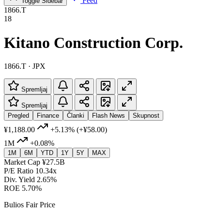
Feed
Toggle Sidebar
1866.T
18
Kitano Construction Corp.
1866.T · JPX
Spremljaj
Spremljaj
Pregled
Finance
Članki
Flash News
Skupnost
¥1,188.00
+5.13%
(+¥58.00)
1M
+0.08%
1M
6M
YTD
1Y
5Y
MAX
Market Cap
¥27.5B
P/E Ratio
10.34x
Div. Yield
2.65%
ROE
5.70%
Bulios Fair Price