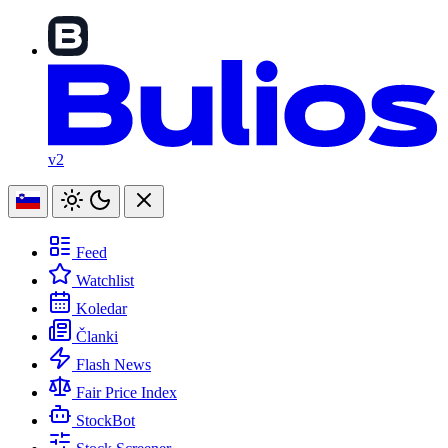
v2
Feed
Watchlist
Koledar
Članki
Flash News
Fair Price Index
StockBot