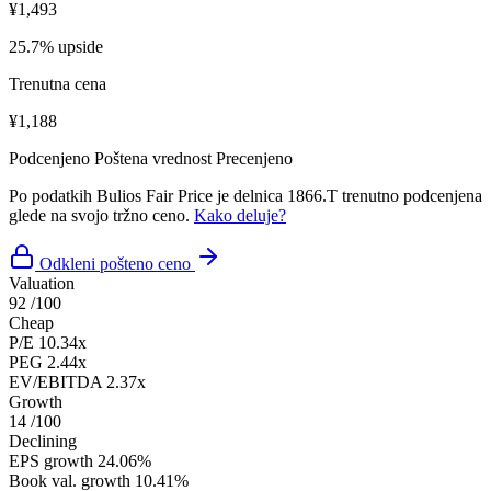
¥1,493
25.7% upside
Trenutna cena
¥1,188
Podcenjeno
Poštena vrednost
Precenjeno
Po podatkih Bulios Fair Price je delnica 1866.T trenutno podcenjena
glede na svojo tržno ceno.
Kako deluje?
Odkleni pošteno ceno
Valuation
92
/100
Cheap
P/E
10.34x
PEG
2.44x
EV/EBITDA
2.37x
Growth
14
/100
Declining
EPS growth
24.06%
Book val. growth
10.41%