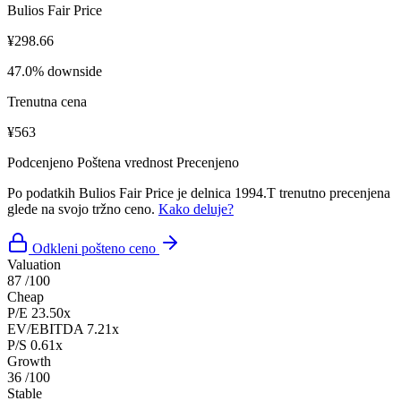
Bulios Fair Price
¥298.66
47.0% downside
Trenutna cena
¥563
Podcenjeno
Poštena vrednost
Precenjeno
Po podatkih Bulios Fair Price je delnica 1994.T trenutno precenjena
glede na svojo tržno ceno.
Kako deluje?
Odkleni pošteno ceno
Valuation
87
/100
Cheap
P/E
23.50x
EV/EBITDA
7.21x
P/S
0.61x
Growth
36
/100
Stable