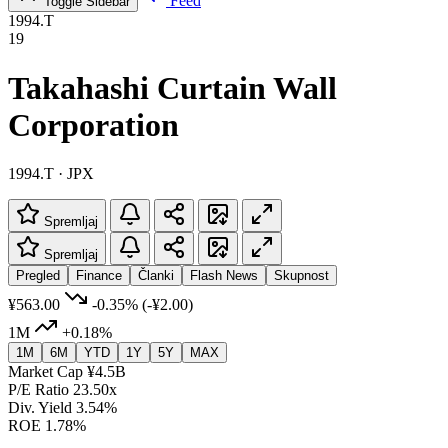
Feed
Toggle Sidebar
1994.T
19
Takahashi Curtain Wall
Corporation
1994.T · JPX
Spremljaj
Spremljaj
Pregled
Finance
Članki
Flash News
Skupnost
¥563.00
-0.35%
(-¥2.00)
1M
+0.18%
1M
6M
YTD
1Y
5Y
MAX
Market Cap
¥4.5B
P/E Ratio
23.50x
Div. Yield
3.54%
ROE
1.78%