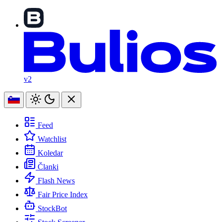
v2
Feed
Watchlist
Koledar
Članki
Flash News
Fair Price Index
StockBot