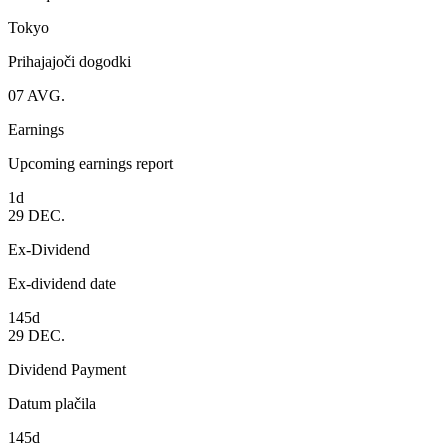
Tokyo
Prihajajoči dogodki
07
AVG.
Earnings
Upcoming earnings report
1d
29
DEC.
Ex-Dividend
Ex-dividend date
145d
29
DEC.
Dividend Payment
Datum plačila
145d