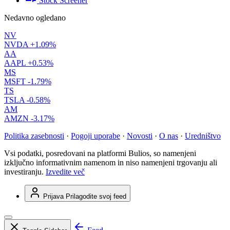
Stock Screener
Nedavno ogledano
NV
NVDA
+1.09%
AA
AAPL
+0.53%
MS
MSFT
-1.79%
TS
TSLA
-0.58%
AM
AMZN
-3.17%
Politika zasebnosti
·
Pogoji uporabe
·
Novosti
·
O nas
·
Uredništvo
Vsi podatki, posredovani na platformi Bulios, so namenjeni
izključno informativnim namenom in niso namenjeni trgovanju ali
investiranju.
Izvedite več
Prijava
Prilagodite svoj feed