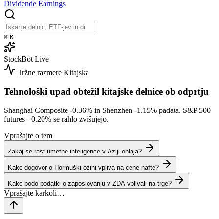
Dividende
Earnings
⌘
K
StockBot
Live
Tržne razmere
Kitajska
Tehnološki upad obtežil kitajske delnice ob odprtju
Shanghai Composite
-0.36%
in Shenzhen
-1.15%
padata. S&P 500
futures
+0.20%
se rahlo zvišujejo.
Vprašajte o tem
Zakaj se rast umetne inteligence v Aziji ohlaja?
Kako dogovor o Hormuški ožini vpliva na cene nafte?
Kako bodo podatki o zaposlovanju v ZDA vplivali na trge?