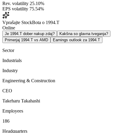
Rev. volatility
25.10%
EPS volatility
75.54%
Vprašajte StockBota o 1994.T
Online
Je 1994.T dober nakup zdaj?
Kakšna so glavna tveganja?
Primerjaj 1994.T vs AMD
Earnings outlook za 1994.T
Sector
Industrials
Industry
Engineering & Construction
CEO
Takeharu Takahashi
Employees
186
Headquarters