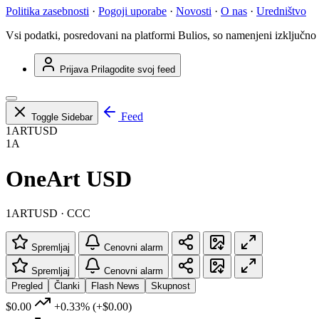
Politika zasebnosti
·
Pogoji uporabe
·
Novosti
·
O nas
·
Uredništvo
Vsi podatki, posredovani na platformi Bulios, so namenjeni izključno
Prijava
Prilagodite svoj feed
Feed
Toggle Sidebar
1ARTUSD
1A
OneArt USD
1ARTUSD · CCC
Spremljaj
Cenovni alarm
Spremljaj
Cenovni alarm
Pregled
Članki
Flash News
Skupnost
$0.00
+0.33%
(+$0.00)