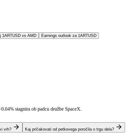
jaj 1ARTUSD vs AMD
Earnings outlook za 1ARTUSD
+0.04%
stagnira ob padcu družbe SpaceX.
ki vrh?
Kaj pričakovati od petkovega poročila o trgu dela?