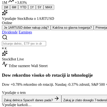
1M
+3.83%
1M
6M
YTD
1Y
5Y
MAX
Vprašajte StockBota o 1ARTUSD
Online
Je 1ARTUSD dober nakup zdaj?
Kakšna so glavna tveganja?
Primer
Dividende
Earnings
⌘
K
StockBot
Live
Tržne razmere
Wall Street
Dow rekordno visoko ob rotaciji iz tehnologije
Dow
+0.78%
rekordno ob rotaciji. Nasdaq
-0.37%
zdrsnil, S&P 500
Vprašajte o tem
Zakaj delnica SpaceX danes pada?
Zakaj je zlato doseglo 7-tedens