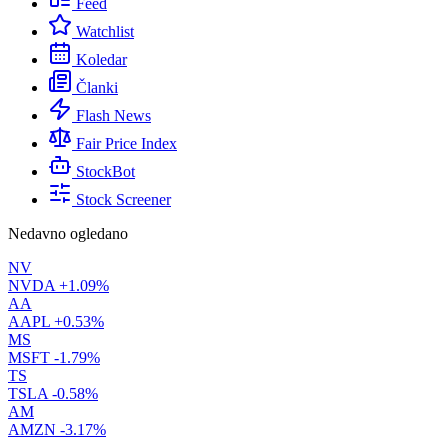
Feed
Watchlist
Koledar
Članki
Flash News
Fair Price Index
StockBot
Stock Screener
Nedavno ogledano
NV
NVDA
+1.09%
AA
AAPL
+0.53%
MS
MSFT
-1.79%
TS
TSLA
-0.58%
AM
AMZN
-3.17%