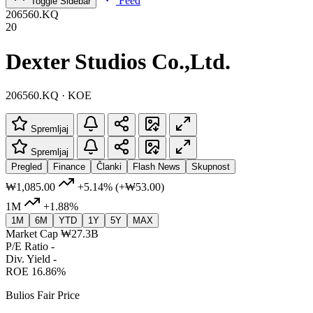
Feed
Toggle Sidebar
206560.KQ
20
Dexter Studios Co.,Ltd.
206560.KQ · KOE
Spremljaj
Spremljaj
Pregled
Finance
Članki
Flash News
Skupnost
₩1,085.00
+5.14%
(+₩53.00)
1M
+1.88%
1M
6M
YTD
1Y
5Y
MAX
Market Cap
₩27.3B
P/E Ratio
-
Div. Yield
-
ROE
16.86%
Bulios Fair Price