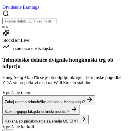
Dividende
Earnings
⌘
K
StockBot
Live
Tržne razmere
Kitajska
Tehnološke delnice dvignile hongkonški trg ob
odprtju
Hang Seng
+0.53%
se je ob odprtju okrepil. Terminske pogodbe
ZDA so po petkovi rasti na Wall Streetu stabilne.
Vprašajte o tem
Zakaj rastejo tehnološke delnice v Hongkongu?
Kako trgujejo kitajski celinski indeksi?
Kakšna so pričakovanja za sredin US CPI?