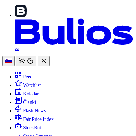
v2
Feed
Watchlist
Koledar
Članki
Flash News
Fair Price Index
StockBot