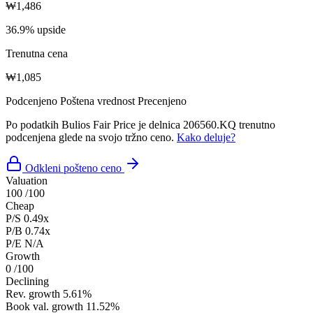
₩1,486
36.9% upside
Trenutna cena
₩1,085
Podcenjeno
Poštena vrednost
Precenjeno
Po podatkih Bulios Fair Price je delnica 206560.KQ trenutno
podcenjena glede na svojo tržno ceno.
Kako deluje?
Odkleni pošteno ceno
Valuation
100
/100
Cheap
P/S
0.49x
P/B
0.74x
P/E
N/A
Growth
0
/100
Declining
Rev. growth
5.61%
Book val. growth
11.52%