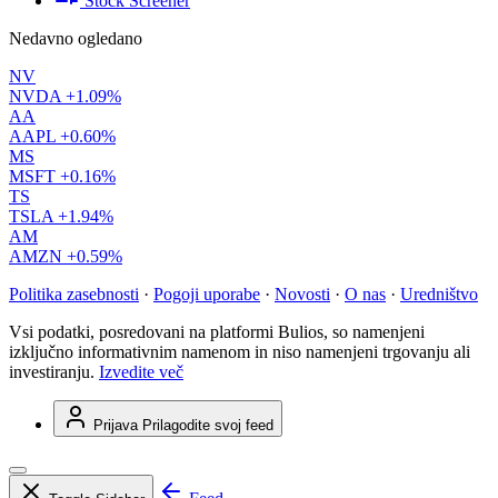
Stock Screener
Nedavno ogledano
NV
NVDA
+1.09%
AA
AAPL
+0.60%
MS
MSFT
+0.16%
TS
TSLA
+1.94%
AM
AMZN
+0.59%
Politika zasebnosti
·
Pogoji uporabe
·
Novosti
·
O nas
·
Uredništvo
Vsi podatki, posredovani na platformi Bulios, so namenjeni
izključno informativnim namenom in niso namenjeni trgovanju ali
investiranju.
Izvedite več
Prijava
Prilagodite svoj feed