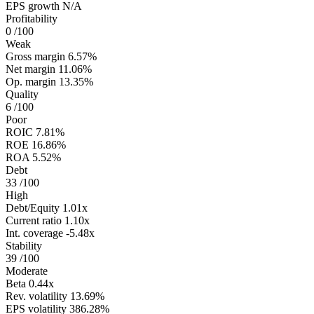
EPS growth
N/A
Profitability
0
/100
Weak
Gross margin
6.57%
Net margin
11.06%
Op. margin
13.35%
Quality
6
/100
Poor
ROIC
7.81%
ROE
16.86%
ROA
5.52%
Debt
33
/100
High
Debt/Equity
1.01x
Current ratio
1.10x
Int. coverage
-5.48x
Stability
39
/100
Moderate
Beta
0.44x
Rev. volatility
13.69%
EPS volatility
386.28%