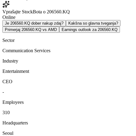
Vprašajte StockBota o 206560.KQ
Online
Je 206560.KQ dober nakup zdaj?
Kakšna so glavna tveganja?
Primerjaj 206560.KQ vs AMD
Earnings outlook za 206560.KQ
Sector
Communication Services
Industry
Entertainment
CEO
-
Employees
310
Headquarters
Seoul