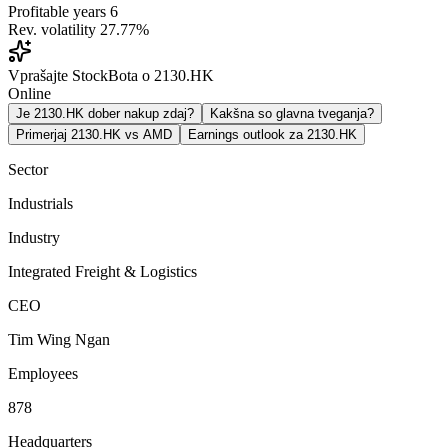
Profitable years
6
Rev. volatility
27.77%
Vprašajte StockBota o 2130.HK
Online
Je 2130.HK dober nakup zdaj?
Kakšna so glavna tveganja?
Primerjaj 2130.HK vs AMD
Earnings outlook za 2130.HK
Sector
Industrials
Industry
Integrated Freight & Logistics
CEO
Tim Wing Ngan
Employees
878
Headquarters