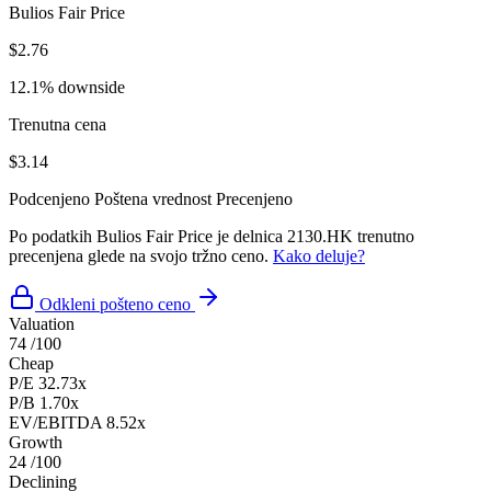
Bulios Fair Price
$2.76
12.1% downside
Trenutna cena
$3.14
Podcenjeno
Poštena vrednost
Precenjeno
Po podatkih Bulios Fair Price je delnica 2130.HK trenutno
precenjena glede na svojo tržno ceno.
Kako deluje?
Odkleni pošteno ceno
Valuation
74
/100
Cheap
P/E
32.73x
P/B
1.70x
EV/EBITDA
8.52x
Growth
24
/100
Declining