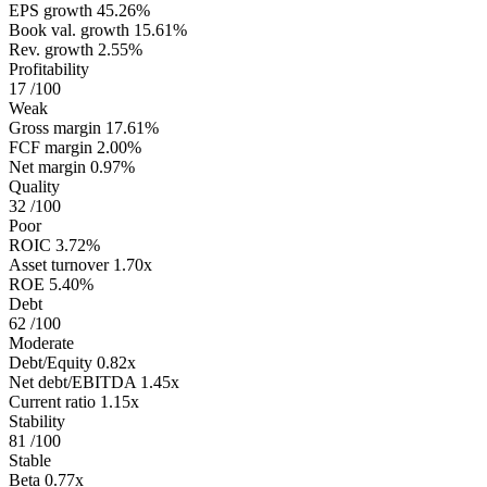
EPS growth
45.26%
Book val. growth
15.61%
Rev. growth
2.55%
Profitability
17
/100
Weak
Gross margin
17.61%
FCF margin
2.00%
Net margin
0.97%
Quality
32
/100
Poor
ROIC
3.72%
Asset turnover
1.70x
ROE
5.40%
Debt
62
/100
Moderate
Debt/Equity
0.82x
Net debt/EBITDA
1.45x
Current ratio
1.15x
Stability
81
/100
Stable
Beta
0.77x