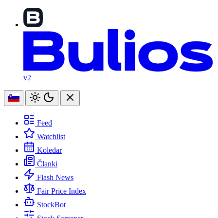
v2
Feed
Watchlist
Koledar
Članki
Flash News
Fair Price Index
StockBot