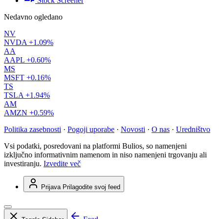
Stock Screener
Nedavno ogledano
NV
NVDA
+1.09%
AA
AAPL
+0.60%
MS
MSFT
+0.16%
TS
TSLA
+1.94%
AM
AMZN
+0.59%
Politika zasebnosti
·
Pogoji uporabe
·
Novosti
·
O nas
·
Uredništvo
Vsi podatki, posredovani na platformi Bulios, so namenjeni
izključno informativnim namenom in niso namenjeni trgovanju ali
investiranju.
Izvedite več
Prijava
Prilagodite svoj feed