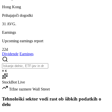
Hong Kong
Prihajajoči dogodki
31
AVG.
Earnings
Upcoming earnings report
22d
Dividende
Earnings
⌘
K
StockBot
Live
Tržne razmere
Wall Street
Tehnološki sektor vodi rast ob šibkih podatkih o
delu