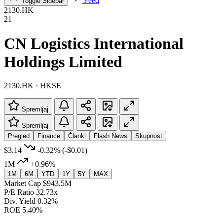
Feed
Toggle Sidebar
2130.HK
21
CN Logistics International
Holdings Limited
2130.HK · HKSE
Spremljaj
Spremljaj
Pregled
Finance
Članki
Flash News
Skupnost
$3.14
-0.32%
(-$0.01)
1M
+0.96%
1M
6M
YTD
1Y
5Y
MAX
Market Cap
$943.5M
P/E Ratio
32.73x
Div. Yield
0.32%
ROE
5.40%