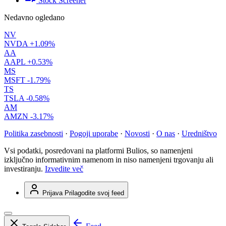
Stock Screener
Nedavno ogledano
NV
NVDA
+1.09%
AA
AAPL
+0.53%
MS
MSFT
-1.79%
TS
TSLA
-0.58%
AM
AMZN
-3.17%
Politika zasebnosti
·
Pogoji uporabe
·
Novosti
·
O nas
·
Uredništvo
Vsi podatki, posredovani na platformi Bulios, so namenjeni
izključno informativnim namenom in niso namenjeni trgovanju ali
investiranju.
Izvedite več
Prijava
Prilagodite svoj feed