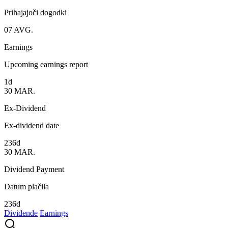
Prihajajoči dogodki
07
AVG.
Earnings
Upcoming earnings report
1d
30
MAR.
Ex-Dividend
Ex-dividend date
236d
30
MAR.
Dividend Payment
Datum plačila
236d
Dividende
Earnings