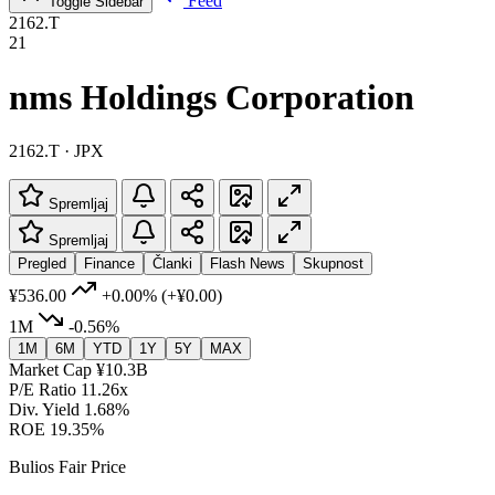
Feed
Toggle Sidebar
2162.T
21
nms Holdings Corporation
2162.T · JPX
Spremljaj
Spremljaj
Pregled
Finance
Članki
Flash News
Skupnost
¥536.00
+0.00%
(+¥0.00)
1M
-0.56%
1M
6M
YTD
1Y
5Y
MAX
Market Cap
¥10.3B
P/E Ratio
11.26x
Div. Yield
1.68%
ROE
19.35%
Bulios Fair Price