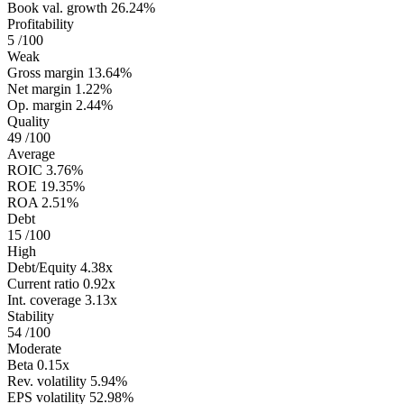
Book val. growth
26.24%
Profitability
5
/100
Weak
Gross margin
13.64%
Net margin
1.22%
Op. margin
2.44%
Quality
49
/100
Average
ROIC
3.76%
ROE
19.35%
ROA
2.51%
Debt
15
/100
High
Debt/Equity
4.38x
Current ratio
0.92x
Int. coverage
3.13x
Stability
54
/100
Moderate
Beta
0.15x
Rev. volatility
5.94%
EPS volatility
52.98%