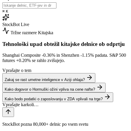
⌘
K
StockBot
Live
Tržne razmere
Kitajska
Tehnološki upad obtežil kitajske delnice ob odprtju
Shanghai Composite
-0.36%
in Shenzhen
-1.15%
padata. S&P 500
futures
+0.20%
se rahlo zvišujejo.
Vprašajte o tem
Zakaj se rast umetne inteligence v Aziji ohlaja?
Kako dogovor o Hormuški ožini vpliva na cene nafte?
Kako bodo podatki o zaposlovanju v ZDA vplivali na trge?
StockBot pozna 80,000+ delnic po vsem svetu