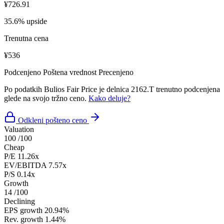
¥726.91
35.6% upside
Trenutna cena
¥536
Podcenjeno
Poštena vrednost
Precenjeno
Po podatkih Bulios Fair Price je delnica 2162.T trenutno podcenjena
glede na svojo tržno ceno.
Kako deluje?
Odkleni pošteno ceno
Valuation
100
/100
Cheap
P/E
11.26x
EV/EBITDA
7.57x
P/S
0.14x
Growth
14
/100
Declining
EPS growth
20.94%
Rev. growth
1.44%