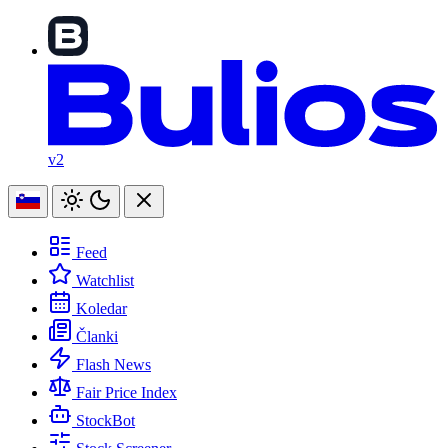
v2
Feed
Watchlist
Koledar
Članki
Flash News
Fair Price Index
StockBot