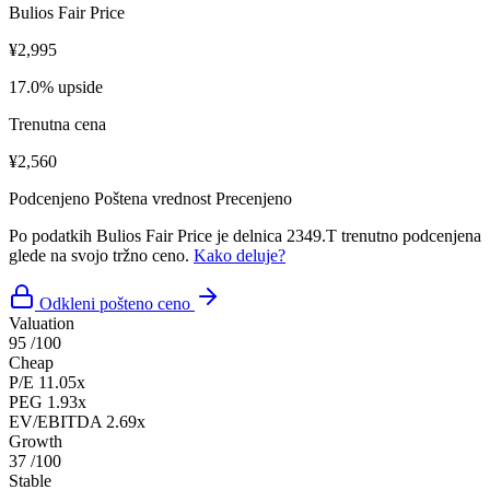
Bulios Fair Price
¥2,995
17.0% upside
Trenutna cena
¥2,560
Podcenjeno
Poštena vrednost
Precenjeno
Po podatkih Bulios Fair Price je delnica 2349.T trenutno podcenjena
glede na svojo tržno ceno.
Kako deluje?
Odkleni pošteno ceno
Valuation
95
/100
Cheap
P/E
11.05x
PEG
1.93x
EV/EBITDA
2.69x
Growth
37
/100
Stable