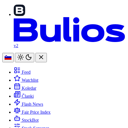
v2
Feed
Watchlist
Koledar
Članki
Flash News
Fair Price Index
StockBot