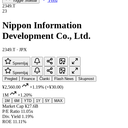
Feed
Toggle Sidebar
2349.T
23
Nippon Information
Development Co., Ltd.
2349.T · JPX
Spremljaj
Spremljaj
Pregled
Finance
Članki
Flash News
Skupnost
¥2,560.00
+1.19%
(+¥30.00)
1M
+1.20%
1M
6M
YTD
1Y
5Y
MAX
Market Cap
¥27.6B
P/E Ratio
11.05x
Div. Yield
1.19%
ROE
11.11%