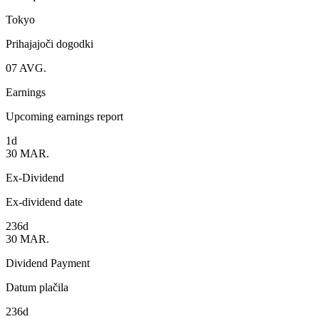
Tokyo
Prihajajoči dogodki
07
AVG.
Earnings
Upcoming earnings report
1d
30
MAR.
Ex-Dividend
Ex-dividend date
236d
30
MAR.
Dividend Payment
Datum plačila
236d