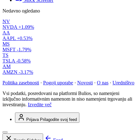
Stock Screener
Nedavno ogledano
NV
NVDA
+1.09%
AA
AAPL
+0.53%
MS
MSFT
-1.79%
TS
TSLA
-0.58%
AM
AMZN
-3.17%
Politika zasebnosti
·
Pogoji uporabe
·
Novosti
·
O nas
·
Uredništvo
Vsi podatki, posredovani na platformi Bulios, so namenjeni
izključno informativnim namenom in niso namenjeni trgovanju ali
investiranju.
Izvedite več
Prijava
Prilagodite svoj feed