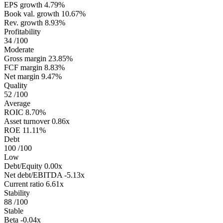
EPS growth
4.79%
Book val. growth
10.67%
Rev. growth
8.93%
Profitability
34
/100
Moderate
Gross margin
23.85%
FCF margin
8.83%
Net margin
9.47%
Quality
52
/100
Average
ROIC
8.70%
Asset turnover
0.86x
ROE
11.11%
Debt
100
/100
Low
Debt/Equity
0.00x
Net debt/EBITDA
-5.13x
Current ratio
6.61x
Stability
88
/100
Stable
Beta
-0.04x