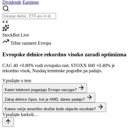
Dividende
Earnings
⌘
K
StockBot
Live
Tržne razmere
Evropa
Evropske delnice rekordno visoko zaradi optimizma
CAC 40
+0.80%
vodi evropsko rast. STOXX 600
+0.40%
je
rekordno visok, Nasdaq terminske pogodbe pa padajo.
Vprašajte o tem
Kateri telekomi poganjajo Evropo navzgor?
Zakaj delnice čipov, kot je AMD, danes padajo?
Katere večje ameriške družbe bodo objavile rezultate?