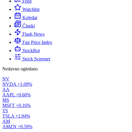
Feed
Watchlist
Koledar
Članki
Flash News
Fair Price Index
StockBot
Stock Screener
Nedavno ogledano
NV
NVDA
+1.09%
AA
AAPL
+0.60%
MS
MSFT
+0.16%
TS
TSLA
+1.94%
AM
AMZN
+0.59%