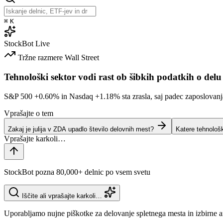
⌘
K
StockBot
Live
Tržne razmere
Wall Street
Tehnološki sektor vodi rast ob šibkih podatkih o delu
S&P 500
+0.60%
in Nasdaq
+1.18%
sta zrasla, saj padec zaposlovan
Vprašajte o tem
Zakaj je julija v ZDA upadlo število delovnih mest?
Katere tehnološ
StockBot pozna 80,000+ delnic po vsem svetu
Iščite ali vprašajte karkoli…
Uporabljamo nujne piškotke za delovanje spletnega mesta in izbirne a