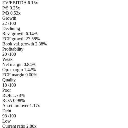
EV/EBITDA
6.15x
P/S
0.25x
P/B
0.53x
Growth
22
/100
Declining
Rev. growth
6.14%
FCF growth
27.58%
Book val. growth
2.38%
Profitability
20
/100
Weak
Net margin
0.84%
Op. margin
1.42%
FCF margin
0.00%
Quality
18
/100
Poor
ROE
1.78%
ROA
0.98%
Asset turnover
1.17x
Debt
98
/100
Low
Current ratio
2.80x