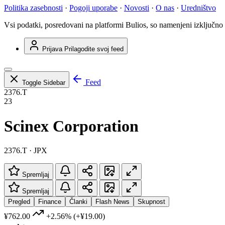
Politika zasebnosti
·
Pogoji uporabe
·
Novosti
·
O nas
·
Uredništvo
Vsi podatki, posredovani na platformi Bulios, so namenjeni izključno
Prijava
Prilagodite svoj feed
Feed
Toggle Sidebar
2376.T
23
Scinex Corporation
2376.T · JPX
Spremljaj
Spremljaj
Pregled
Finance
Članki
Flash News
Skupnost
¥762.00
+2.56%
(+¥19.00)