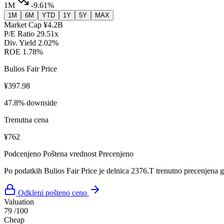
1M
-9.61%
1M
6M
YTD
1Y
5Y
MAX
Market Cap
¥4.2B
P/E Ratio
29.51x
Div. Yield
2.02%
ROE
1.78%
Bulios Fair Price
¥397.98
47.8% downside
Trenutna cena
¥762
Podcenjeno
Poštena vrednost
Precenjeno
Po podatkih Bulios Fair Price je delnica 2376.T trenutno precenjena 
Odkleni pošteno ceno
Valuation
79
/100
Cheap