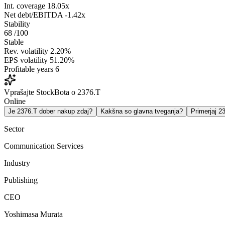
Int. coverage
18.05x
Net debt/EBITDA
-1.42x
Stability
68
/100
Stable
Rev. volatility
2.20%
EPS volatility
51.20%
Profitable years
6
Vprašajte StockBota o 2376.T
Online
Je 2376.T dober nakup zdaj?
Kakšna so glavna tveganja?
Primerjaj 
Sector
Communication Services
Industry
Publishing
CEO
Yoshimasa Murata