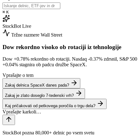
⌘
K
StockBot
Live
Tržne razmere
Wall Street
Dow rekordno visoko ob rotaciji iz tehnologije
Dow
+0.78%
rekordno ob rotaciji. Nasdaq
-0.37%
zdrsnil, S&P 500
+0.04%
stagnira ob padcu družbe SpaceX.
Vprašajte o tem
Zakaj delnica SpaceX danes pada?
Zakaj je zlato doseglo 7-tedenski vrh?
Kaj pričakovati od petkovega poročila o trgu dela?
StockBot pozna 80,000+ delnic po vsem svetu