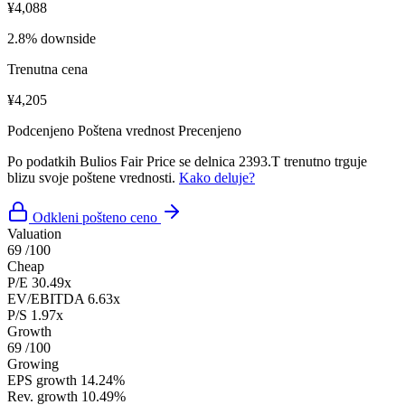
¥4,088
2.8% downside
Trenutna cena
¥4,205
Podcenjeno
Poštena vrednost
Precenjeno
Po podatkih Bulios Fair Price se delnica 2393.T trenutno trguje
blizu svoje poštene vrednosti.
Kako deluje?
Odkleni pošteno ceno
Valuation
69
/100
Cheap
P/E
30.49x
EV/EBITDA
6.63x
P/S
1.97x
Growth
69
/100
Growing
EPS growth
14.24%
Rev. growth
10.49%