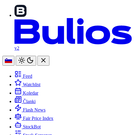
v2
Feed
Watchlist
Koledar
Članki
Flash News
Fair Price Index
StockBot