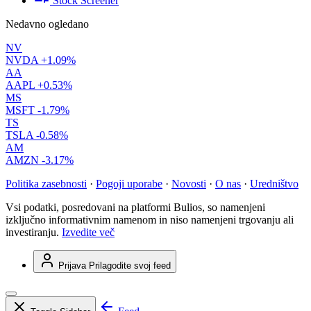
Stock Screener
Nedavno ogledano
NV
NVDA
+1.09%
AA
AAPL
+0.53%
MS
MSFT
-1.79%
TS
TSLA
-0.58%
AM
AMZN
-3.17%
Politika zasebnosti
·
Pogoji uporabe
·
Novosti
·
O nas
·
Uredništvo
Vsi podatki, posredovani na platformi Bulios, so namenjeni
izključno informativnim namenom in niso namenjeni trgovanju ali
investiranju.
Izvedite več
Prijava
Prilagodite svoj feed