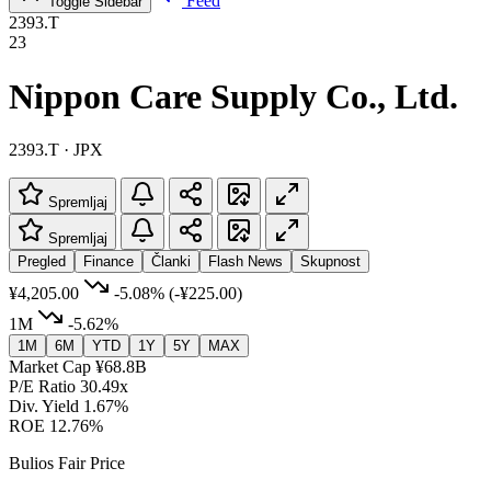
Feed
Toggle Sidebar
2393.T
23
Nippon Care Supply Co., Ltd.
2393.T · JPX
Spremljaj
Spremljaj
Pregled
Finance
Članki
Flash News
Skupnost
¥4,205.00
-5.08%
(-¥225.00)
1M
-5.62%
1M
6M
YTD
1Y
5Y
MAX
Market Cap
¥68.8B
P/E Ratio
30.49x
Div. Yield
1.67%
ROE
12.76%
Bulios Fair Price