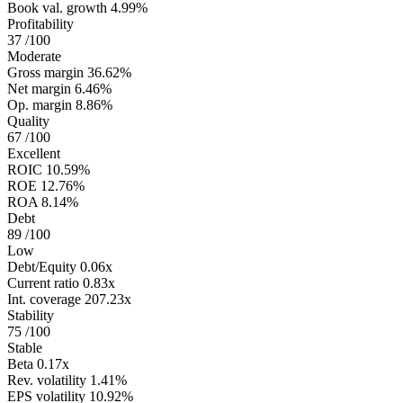
Book val. growth
4.99%
Profitability
37
/100
Moderate
Gross margin
36.62%
Net margin
6.46%
Op. margin
8.86%
Quality
67
/100
Excellent
ROIC
10.59%
ROE
12.76%
ROA
8.14%
Debt
89
/100
Low
Debt/Equity
0.06x
Current ratio
0.83x
Int. coverage
207.23x
Stability
75
/100
Stable
Beta
0.17x
Rev. volatility
1.41%
EPS volatility
10.92%