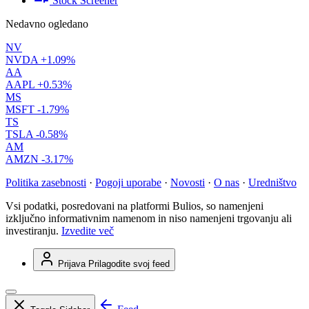
Stock Screener
Nedavno ogledano
NV
NVDA
+1.09%
AA
AAPL
+0.53%
MS
MSFT
-1.79%
TS
TSLA
-0.58%
AM
AMZN
-3.17%
Politika zasebnosti
·
Pogoji uporabe
·
Novosti
·
O nas
·
Uredništvo
Vsi podatki, posredovani na platformi Bulios, so namenjeni
izključno informativnim namenom in niso namenjeni trgovanju ali
investiranju.
Izvedite več
Prijava
Prilagodite svoj feed