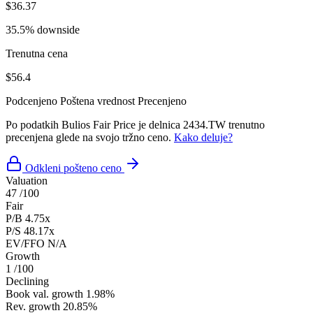
$36.37
35.5% downside
Trenutna cena
$56.4
Podcenjeno
Poštena vrednost
Precenjeno
Po podatkih Bulios Fair Price je delnica 2434.TW trenutno
precenjena glede na svojo tržno ceno.
Kako deluje?
Odkleni pošteno ceno
Valuation
47
/100
Fair
P/B
4.75x
P/S
48.17x
EV/FFO
N/A
Growth
1
/100
Declining
Book val. growth
1.98%
Rev. growth
20.85%