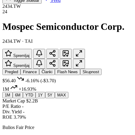
Feed
Toggle Sidebar
2434.TW
24
Mospec Semiconductor Corp.
2434.TW · TAI
Spremljaj
Spremljaj
Pregled
Finance
Članki
Flash News
Skupnost
$56.40
-6.16%
(-$3.70)
1M
+16.93%
1M
6M
YTD
1Y
5Y
MAX
Market Cap
$2.2B
P/E Ratio
-
Div. Yield
-
ROE
3.79%
Bulios Fair Price