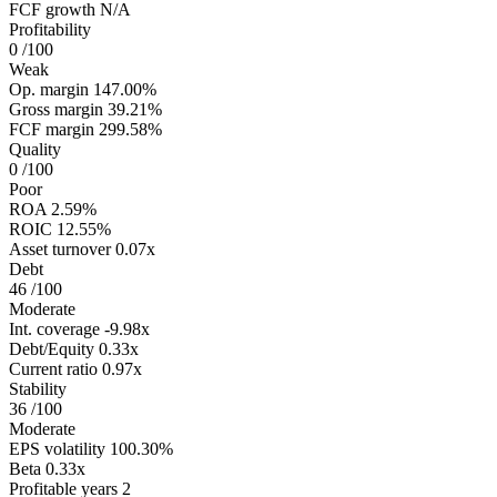
FCF growth
N/A
Profitability
0
/100
Weak
Op. margin
147.00%
Gross margin
39.21%
FCF margin
299.58%
Quality
0
/100
Poor
ROA
2.59%
ROIC
12.55%
Asset turnover
0.07x
Debt
46
/100
Moderate
Int. coverage
-9.98x
Debt/Equity
0.33x
Current ratio
0.97x
Stability
36
/100
Moderate
EPS volatility
100.30%
Beta
0.33x
Profitable years
2