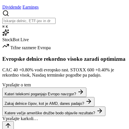
Dividende
Earnings
⌘
K
StockBot
Live
Tržne razmere
Evropa
Evropske delnice rekordno visoko zaradi optimizma
CAC 40
+0.80%
vodi evropsko rast. STOXX 600
+0.40%
je
rekordno visok, Nasdaq terminske pogodbe pa padajo.
Vprašajte o tem
Kateri telekomi poganjajo Evropo navzgor?
Zakaj delnice čipov, kot je AMD, danes padajo?
Katere večje ameriške družbe bodo objavile rezultate?