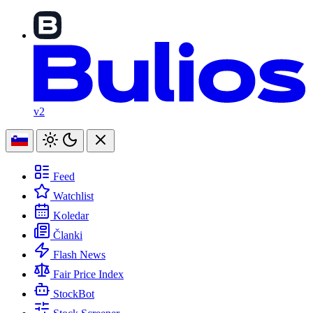
v2
Feed
Watchlist
Koledar
Članki
Flash News
Fair Price Index
StockBot