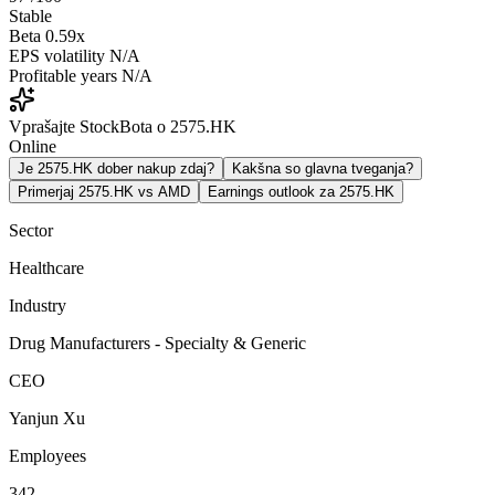
Stable
Beta
0.59x
EPS volatility
N/A
Profitable years
N/A
Vprašajte StockBota o 2575.HK
Online
Je 2575.HK dober nakup zdaj?
Kakšna so glavna tveganja?
Primerjaj 2575.HK vs AMD
Earnings outlook za 2575.HK
Sector
Healthcare
Industry
Drug Manufacturers - Specialty & Generic
CEO
Yanjun Xu
Employees
342