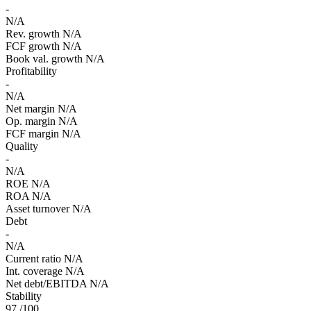
-
N/A
Rev. growth
N/A
FCF growth
N/A
Book val. growth
N/A
Profitability
-
N/A
Net margin
N/A
Op. margin
N/A
FCF margin
N/A
Quality
-
N/A
ROE
N/A
ROA
N/A
Asset turnover
N/A
Debt
-
N/A
Current ratio
N/A
Int. coverage
N/A
Net debt/EBITDA
N/A
Stability
97
/100