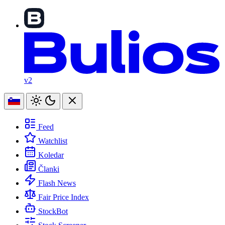
v2
Feed
Watchlist
Koledar
Članki
Flash News
Fair Price Index
StockBot