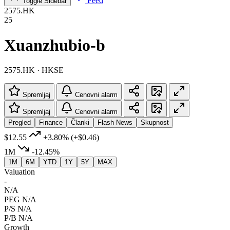
Feed
Toggle Sidebar
2575.HK
25
Xuanzhubio-b
2575.HK · HKSE
Spremljaj
Cenovni alarm
Spremljaj
Cenovni alarm
Pregled
Finance
Članki
Flash News
Skupnost
$12.55
+3.80%
(+$0.46)
1M
-12.45%
1M
6M
YTD
1Y
5Y
MAX
Valuation
-
N/A
PEG
N/A
P/S
N/A
P/B
N/A
Growth