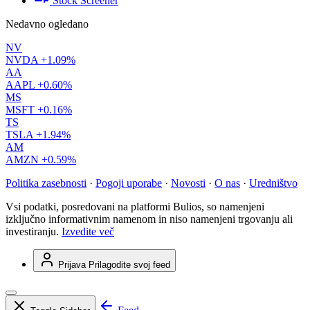
Stock Screener
Nedavno ogledano
NV
NVDA
+1.09%
AA
AAPL
+0.60%
MS
MSFT
+0.16%
TS
TSLA
+1.94%
AM
AMZN
+0.59%
Politika zasebnosti
·
Pogoji uporabe
·
Novosti
·
O nas
·
Uredništvo
Vsi podatki, posredovani na platformi Bulios, so namenjeni
izključno informativnim namenom in niso namenjeni trgovanju ali
investiranju.
Izvedite več
Prijava
Prilagodite svoj feed