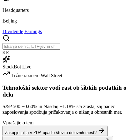
Headquarters
Beijing
Dividende
Earnings
⌘
K
StockBot
Live
Tržne razmere
Wall Street
Tehnološki sektor vodi rast ob šibkih podatkih o
delu
S&P 500
+0.60%
in Nasdaq
+1.18%
sta zrasla, saj padec
zaposlovanja spodbuja pričakovanja o nižanju obrestnih mer.
Vprašajte o tem
Zakaj je julija v ZDA upadlo število delovnih mest?