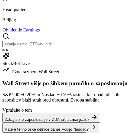
Headquarters
Beijing
Dividende
Earnings
⌘
K
StockBot
Live
Tržne razmere
Wall Street
Wall Street višje po šibkem poročilu o zaposlovanju
S&P 500
+0.20%
in Nasdaq
+0.50%
rasteta, ker upad julijskih
zaposlitev blaži strah pred obrestmi. Evropa stabilna.
Vprašajte o tem
Zakaj se je zaposlovanje v ZDA julija zmanjšalo?
Katere tehnološke delnice danes vodijo Nasdaq?