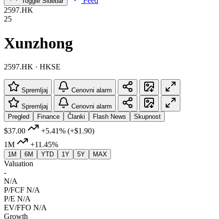
Feed
Toggle Sidebar
2597.HK
25
Xunzhong
2597.HK · HKSE
Spremljaj
Cenovni alarm
Spremljaj
Cenovni alarm
Pregled
Finance
Članki
Flash News
Skupnost
$37.00
+5.41%
(+$1.90)
1M
+11.45%
1M
6M
YTD
1Y
5Y
MAX
Valuation
-
N/A
P/FCF
N/A
P/E
N/A
EV/FFO
N/A
Growth