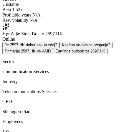
Unstable
Beta
1.52x
Profitable years
N/A
Rev. volatility
N/A
Vprašajte StockBota o 2597.HK
Online
Je 2597.HK dober nakup zdaj?
Kakšna so glavna tveganja?
Primerjaj 2597.HK vs AMD
Earnings outlook za 2597.HK
Sector
Communication Services
Industry
Telecommunications Services
CEO
Shenggen Piao
Employees
157