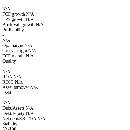
-
N/A
FCF growth
N/A
EPS growth
N/A
Book val. growth
N/A
Profitability
-
N/A
Op. margin
N/A
Gross margin
N/A
FCF margin
N/A
Quality
-
N/A
ROA
N/A
ROIC
N/A
Asset turnover
N/A
Debt
-
N/A
Debt/Assets
N/A
Debt/Equity
N/A
Net debt/EBITDA
N/A
Stability
32
/100