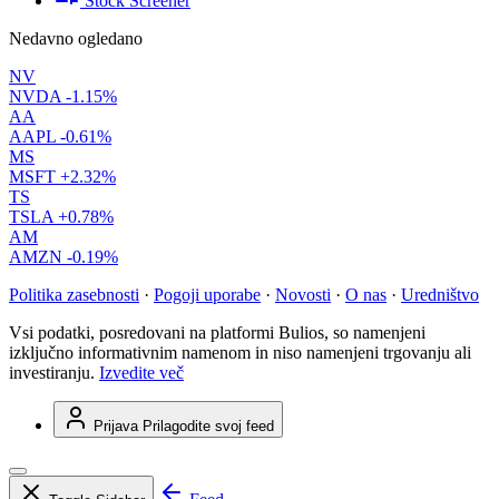
Stock Screener
Nedavno ogledano
NV
NVDA
-1.15%
AA
AAPL
-0.61%
MS
MSFT
+2.32%
TS
TSLA
+0.78%
AM
AMZN
-0.19%
Politika zasebnosti
·
Pogoji uporabe
·
Novosti
·
O nas
·
Uredništvo
Vsi podatki, posredovani na platformi Bulios, so namenjeni
izključno informativnim namenom in niso namenjeni trgovanju ali
investiranju.
Izvedite več
Prijava
Prilagodite svoj feed