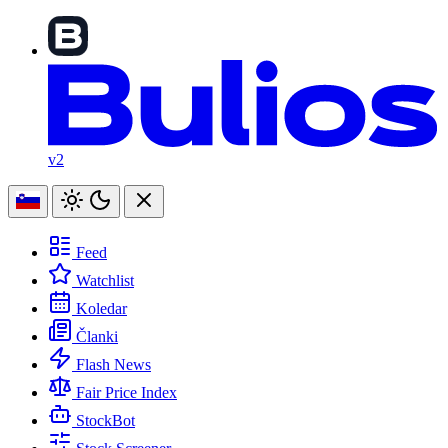
v2
Feed
Watchlist
Koledar
Članki
Flash News
Fair Price Index
StockBot