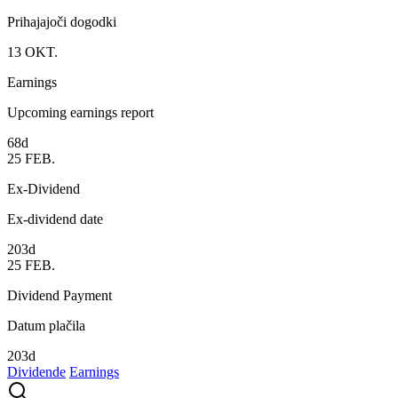
Prihajajoči dogodki
13
OKT.
Earnings
Upcoming earnings report
68d
25
FEB.
Ex-Dividend
Ex-dividend date
203d
25
FEB.
Dividend Payment
Datum plačila
203d
Dividende
Earnings