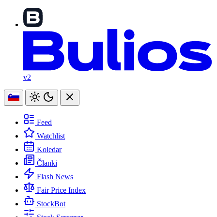
v2
Feed
Watchlist
Koledar
Članki
Flash News
Fair Price Index
StockBot