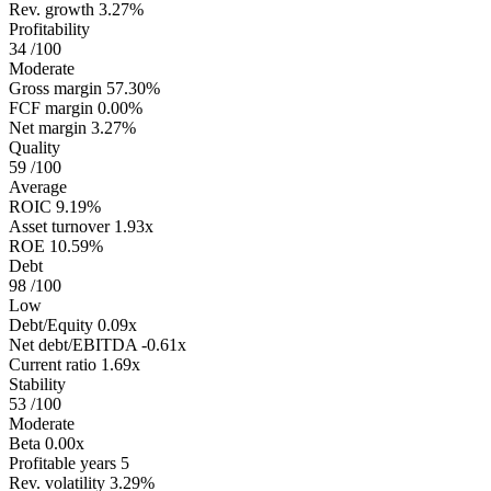
Rev. growth
3.27%
Profitability
34
/100
Moderate
Gross margin
57.30%
FCF margin
0.00%
Net margin
3.27%
Quality
59
/100
Average
ROIC
9.19%
Asset turnover
1.93x
ROE
10.59%
Debt
98
/100
Low
Debt/Equity
0.09x
Net debt/EBITDA
-0.61x
Current ratio
1.69x
Stability
53
/100
Moderate
Beta
0.00x
Profitable years
5
Rev. volatility
3.29%