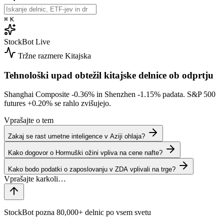
⌘
K
StockBot
Live
Tržne razmere
Kitajska
Tehnološki upad obtežil kitajske delnice ob odprtju
Shanghai Composite
-0.36%
in Shenzhen
-1.15%
padata. S&P 500
futures
+0.20%
se rahlo zvišujejo.
Vprašajte o tem
Zakaj se rast umetne inteligence v Aziji ohlaja?
Kako dogovor o Hormuški ožini vpliva na cene nafte?
Kako bodo podatki o zaposlovanju v ZDA vplivali na trge?
StockBot pozna 80,000+ delnic po vsem svetu