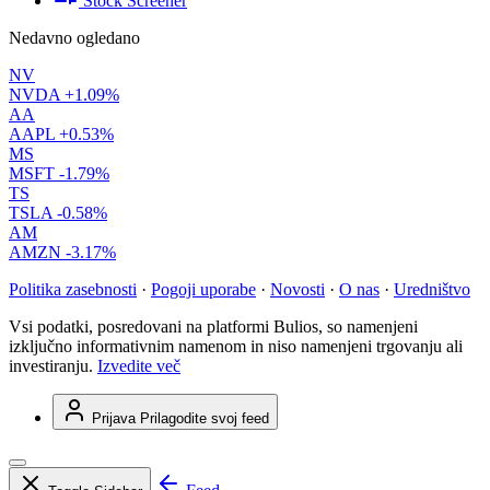
Stock Screener
Nedavno ogledano
NV
NVDA
+1.09%
AA
AAPL
+0.53%
MS
MSFT
-1.79%
TS
TSLA
-0.58%
AM
AMZN
-3.17%
Politika zasebnosti
·
Pogoji uporabe
·
Novosti
·
O nas
·
Uredništvo
Vsi podatki, posredovani na platformi Bulios, so namenjeni
izključno informativnim namenom in niso namenjeni trgovanju ali
investiranju.
Izvedite več
Prijava
Prilagodite svoj feed