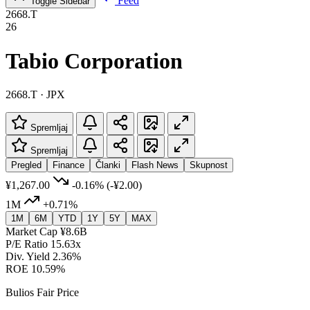
Feed
Toggle Sidebar
2668.T
26
Tabio Corporation
2668.T · JPX
Spremljaj
Spremljaj
Pregled
Finance
Članki
Flash News
Skupnost
¥1,267.00
-0.16%
(-¥2.00)
1M
+0.71%
1M
6M
YTD
1Y
5Y
MAX
Market Cap
¥8.6B
P/E Ratio
15.63x
Div. Yield
2.36%
ROE
10.59%
Bulios Fair Price