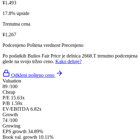
¥1,493
17.8% upside
Trenutna cena
¥1,267
Podcenjeno
Poštena vrednost
Precenjeno
Po podatkih Bulios Fair Price je delnica 2668.T trenutno podcenjena
glede na svojo tržno ceno.
Kako deluje?
Odkleni pošteno ceno
Valuation
89
/100
Cheap
P/E
15.63x
P/B
1.59x
EV/EBITDA
6.82x
Growth
74
/100
Growing
EPS growth
34.89%
Book val. growth
10.11%