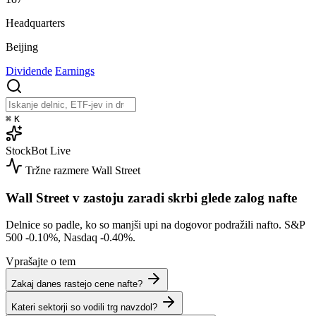
Headquarters
Beijing
Dividende
Earnings
⌘
K
StockBot
Live
Tržne razmere
Wall Street
Wall Street v zastoju zaradi skrbi glede zalog nafte
Delnice so padle, ko so manjši upi na dogovor podražili nafto. S&P
500
-0.10%
, Nasdaq
-0.40%
.
Vprašajte o tem
Zakaj danes rastejo cene nafte?
Kateri sektorji so vodili trg navzdol?