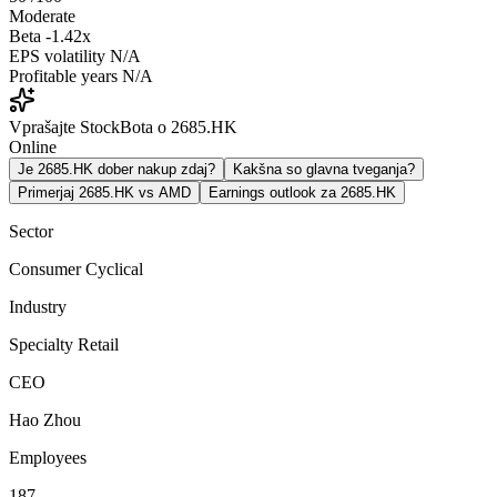
Moderate
Beta
-1.42x
EPS volatility
N/A
Profitable years
N/A
Vprašajte StockBota o 2685.HK
Online
Je 2685.HK dober nakup zdaj?
Kakšna so glavna tveganja?
Primerjaj 2685.HK vs AMD
Earnings outlook za 2685.HK
Sector
Consumer Cyclical
Industry
Specialty Retail
CEO
Hao Zhou
Employees
187