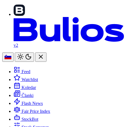
v2
Feed
Watchlist
Koledar
Članki
Flash News
Fair Price Index
StockBot