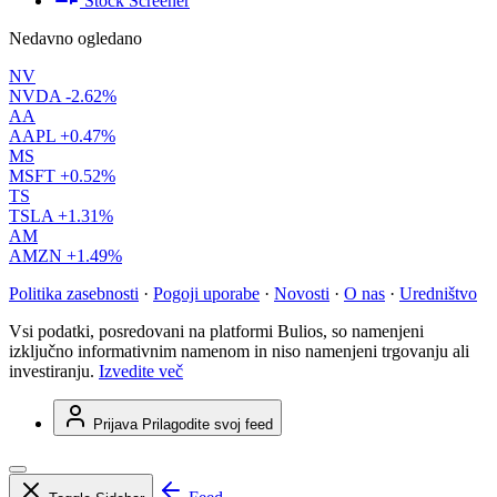
Stock Screener
Nedavno ogledano
NV
NVDA
-2.62%
AA
AAPL
+0.47%
MS
MSFT
+0.52%
TS
TSLA
+1.31%
AM
AMZN
+1.49%
Politika zasebnosti
·
Pogoji uporabe
·
Novosti
·
O nas
·
Uredništvo
Vsi podatki, posredovani na platformi Bulios, so namenjeni
izključno informativnim namenom in niso namenjeni trgovanju ali
investiranju.
Izvedite več
Prijava
Prilagodite svoj feed