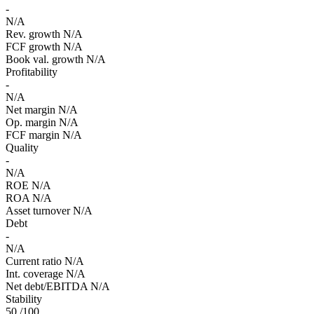
-
N/A
Rev. growth
N/A
FCF growth
N/A
Book val. growth
N/A
Profitability
-
N/A
Net margin
N/A
Op. margin
N/A
FCF margin
N/A
Quality
-
N/A
ROE
N/A
ROA
N/A
Asset turnover
N/A
Debt
-
N/A
Current ratio
N/A
Int. coverage
N/A
Net debt/EBITDA
N/A
Stability
50
/100