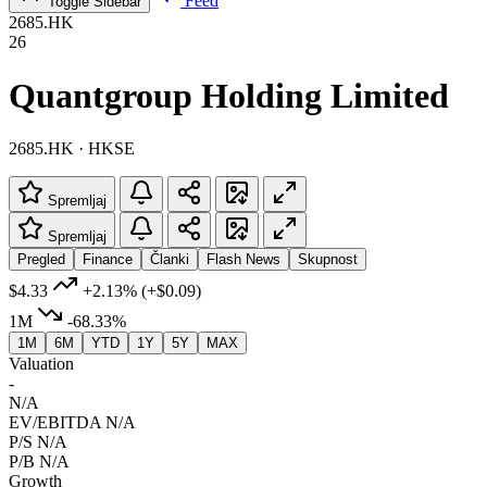
Feed
Toggle Sidebar
2685.HK
26
Quantgroup Holding Limited
2685.HK · HKSE
Spremljaj
Spremljaj
Pregled
Finance
Članki
Flash News
Skupnost
$4.33
+2.13%
(+$0.09)
1M
-68.33%
1M
6M
YTD
1Y
5Y
MAX
Valuation
-
N/A
EV/EBITDA
N/A
P/S
N/A
P/B
N/A
Growth