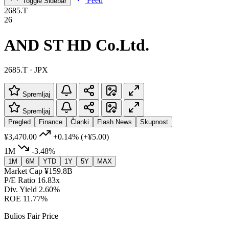
Feed
Toggle Sidebar
2685.T
26
AND ST HD Co.Ltd.
2685.T · JPX
Spremljaj
Spremljaj
Pregled
Finance
Članki
Flash News
Skupnost
¥3,470.00
+0.14%
(+¥5.00)
1M
-3.48%
1M
6M
YTD
1Y
5Y
MAX
Market Cap
¥159.8B
P/E Ratio
16.83x
Div. Yield
2.60%
ROE
11.77%
Bulios Fair Price