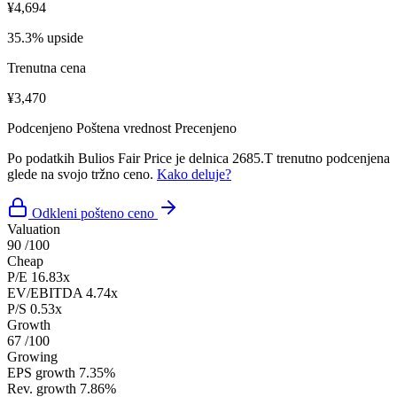
¥4,694
35.3% upside
Trenutna cena
¥3,470
Podcenjeno
Poštena vrednost
Precenjeno
Po podatkih Bulios Fair Price je delnica 2685.T trenutno podcenjena
glede na svojo tržno ceno.
Kako deluje?
Odkleni pošteno ceno
Valuation
90
/100
Cheap
P/E
16.83x
EV/EBITDA
4.74x
P/S
0.53x
Growth
67
/100
Growing
EPS growth
7.35%
Rev. growth
7.86%