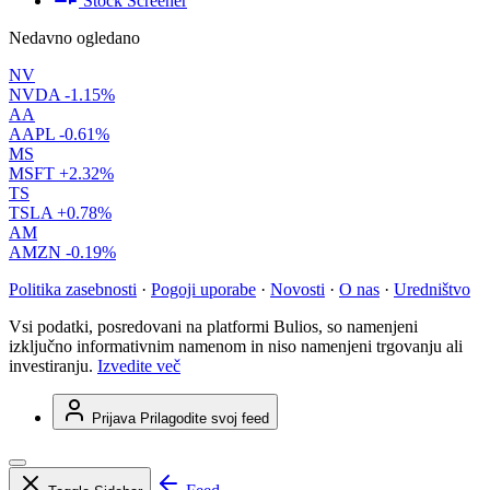
Stock Screener
Nedavno ogledano
NV
NVDA
-1.15%
AA
AAPL
-0.61%
MS
MSFT
+2.32%
TS
TSLA
+0.78%
AM
AMZN
-0.19%
Politika zasebnosti
·
Pogoji uporabe
·
Novosti
·
O nas
·
Uredništvo
Vsi podatki, posredovani na platformi Bulios, so namenjeni
izključno informativnim namenom in niso namenjeni trgovanju ali
investiranju.
Izvedite več
Prijava
Prilagodite svoj feed