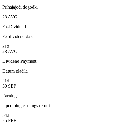
Prihajajoči dogodki
28
AVG.
Ex-Dividend
Ex-dividend date
21d
28
AVG.
Dividend Payment
Datum plačila
21d
30
SEP.
Earnings
Upcoming earnings report
54d
25
FEB.