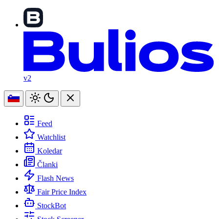
v2
Feed
Watchlist
Koledar
Članki
Flash News
Fair Price Index
StockBot