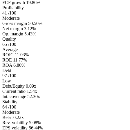
FCF growth
19.86%
Profitability
41
/100
Moderate
Gross margin
50.50%
Net margin
3.12%
Op. margin
5.43%
Quality
65
/100
Average
ROIC
11.03%
ROE
11.77%
ROA
6.80%
Debt
97
/100
Low
Debt/Equity
0.09x
Current ratio
1.54x
Int. coverage
52.30x
Stability
64
/100
Moderate
Beta
-0.22x
Rev. volatility
5.08%
EPS volatility
56.44%