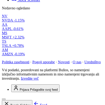
Stock Screener
Nedavno ogledano
NV
NVDA
-1.15%
AA
AAPL
-0.61%
MS
MSFT
+2.32%
TS
TSLA
+0.78%
AM
AMZN
-0.19%
Politika zasebnosti
·
Pogoji uporabe
·
Novosti
·
O nas
·
Uredništvo
Vsi podatki, posredovani na platformi Bulios, so namenjeni
izključno informativnim namenom in niso namenjeni trgovanju ali
investiranju.
Izvedite več
Prijava
Prilagodite svoj feed