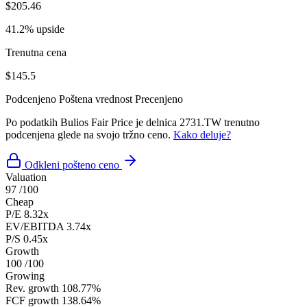
$205.46
41.2% upside
Trenutna cena
$145.5
Podcenjeno
Poštena vrednost
Precenjeno
Po podatkih Bulios Fair Price je delnica 2731.TW trenutno
podcenjena glede na svojo tržno ceno.
Kako deluje?
Odkleni pošteno ceno
Valuation
97
/100
Cheap
P/E
8.32x
EV/EBITDA
3.74x
P/S
0.45x
Growth
100
/100
Growing
Rev. growth
108.77%
FCF growth
138.64%