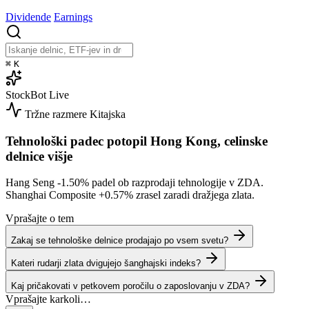
Dividende
Earnings
⌘
K
StockBot
Live
Tržne razmere
Kitajska
Tehnološki padec potopil Hong Kong, celinske
delnice višje
Hang Seng
-1.50%
padel ob razprodaji tehnologije v ZDA.
Shanghai Composite
+0.57%
zrasel zaradi dražjega zlata.
Vprašajte o tem
Zakaj se tehnološke delnice prodajajo po vsem svetu?
Kateri rudarji zlata dvigujejo šanghajski indeks?
Kaj pričakovati v petkovem poročilu o zaposlovanju v ZDA?