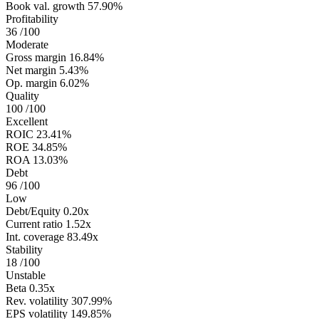
Book val. growth
57.90%
Profitability
36
/100
Moderate
Gross margin
16.84%
Net margin
5.43%
Op. margin
6.02%
Quality
100
/100
Excellent
ROIC
23.41%
ROE
34.85%
ROA
13.03%
Debt
96
/100
Low
Debt/Equity
0.20x
Current ratio
1.52x
Int. coverage
83.49x
Stability
18
/100
Unstable
Beta
0.35x
Rev. volatility
307.99%
EPS volatility
149.85%