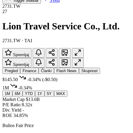
Feed
Toggle Sidebar
2731.TW
27
Lion Travel Service Co., Ltd.
2731.TW · TAI
Spremljaj
Spremljaj
Pregled
Finance
Članki
Flash News
Skupnost
$145.50
-0.34%
(-$0.50)
1M
-0.34%
1M
6M
YTD
1Y
5Y
MAX
Market Cap
$13.6B
P/E Ratio
8.32x
Div. Yield
-
ROE
34.85%
Bulios Fair Price