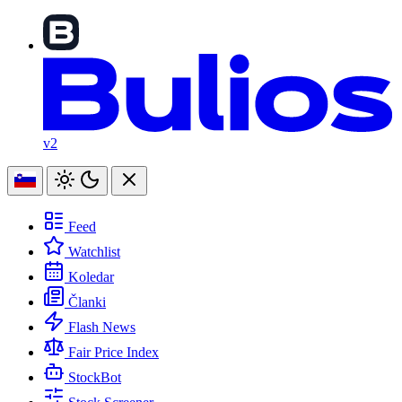
v2
Feed
Watchlist
Koledar
Članki
Flash News
Fair Price Index
StockBot