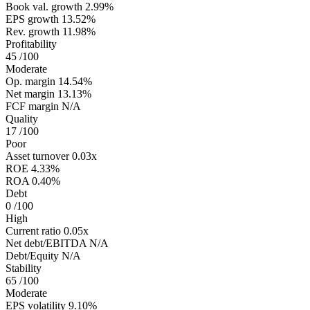
Book val. growth
2.99%
EPS growth
13.52%
Rev. growth
11.98%
Profitability
45
/100
Moderate
Op. margin
14.54%
Net margin
13.13%
FCF margin
N/A
Quality
17
/100
Poor
Asset turnover
0.03x
ROE
4.33%
ROA
0.40%
Debt
0
/100
High
Current ratio
0.05x
Net debt/EBITDA
N/A
Debt/Equity
N/A
Stability
65
/100
Moderate
EPS volatility
9.10%