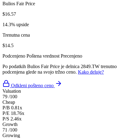
Bulios Fair Price
$16.57
14.3% upside
Trenutna cena
$14.5
Podcenjeno
Poštena vrednost
Precenjeno
Po podatkih Bulios Fair Price je delnica 2849.TW trenutno
podcenjena glede na svojo tržno ceno.
Kako deluje?
Odkleni pošteno ceno
Valuation
79
/100
Cheap
P/B
0.81x
P/E
18.76x
P/S
2.46x
Growth
71
/100
Growing