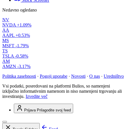
Stock Screener
Nedavno ogledano
NV
NVDA
+1.09%
AA
AAPL
+0.53%
MS
MSFT
-1.79%
TS
TSLA
-0.58%
AM
AMZN
-3.17%
Politika zasebnosti
·
Pogoji uporabe
·
Novosti
·
O nas
·
Uredništvo
Vsi podatki, posredovani na platformi Bulios, so namenjeni
izključno informativnim namenom in niso namenjeni trgovanju ali
investiranju.
Izvedite več
Prijava
Prilagodite svoj feed