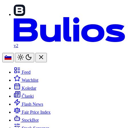
v2
Feed
Watchlist
Koledar
Članki
Flash News
Fair Price Index
StockBot