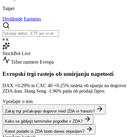
Taipei
Dividende
Earnings
⌘
K
StockBot
Live
Tržne razmere
Evropa
Evropski trgi rastejo ob umirjanju napetosti
DAX
+0.29%
in CAC 40
+0.25%
rasteta ob upanju na dogovor
ZDA-Iran. Hang Seng
-1.96%
pada ob prodaji ĉipov.
Vprašajte o tem
Zakaj trgi priĉakujejo dogovor med ZDA in Iranom?
Kako se gibljejo terminske pogodbe v ZDA?
Kateri podatki iz ZDA bodo danes objavljeni?