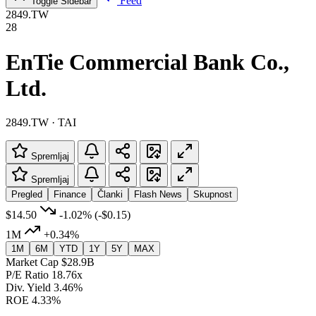
Feed
Toggle Sidebar
2849.TW
28
EnTie Commercial Bank Co.,
Ltd.
2849.TW · TAI
Spremljaj
Spremljaj
Pregled
Finance
Članki
Flash News
Skupnost
$14.50
-1.02%
(-$0.15)
1M
+0.34%
1M
6M
YTD
1Y
5Y
MAX
Market Cap
$28.9B
P/E Ratio
18.76x
Div. Yield
3.46%
ROE
4.33%