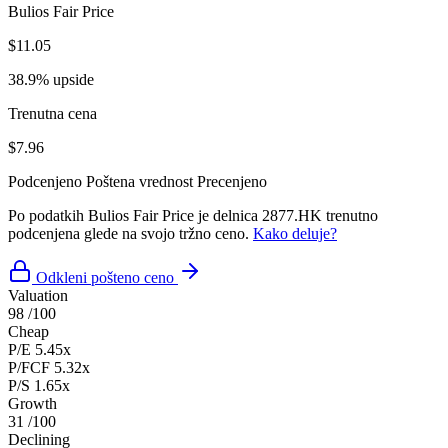
Bulios Fair Price
$11.05
38.9% upside
Trenutna cena
$7.96
Podcenjeno
Poštena vrednost
Precenjeno
Po podatkih Bulios Fair Price je delnica 2877.HK trenutno
podcenjena glede na svojo tržno ceno.
Kako deluje?
Odkleni pošteno ceno
Valuation
98
/100
Cheap
P/E
5.45x
P/FCF
5.32x
P/S
1.65x
Growth
31
/100
Declining