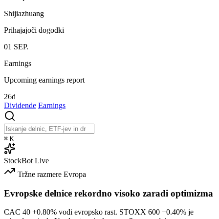
Shijiazhuang
Prihajajoči dogodki
01
SEP.
Earnings
Upcoming earnings report
26d
Dividende
Earnings
⌘
K
StockBot
Live
Tržne razmere
Evropa
Evropske delnice rekordno visoko zaradi optimizma
CAC 40
+0.80%
vodi evropsko rast. STOXX 600
+0.40%
je