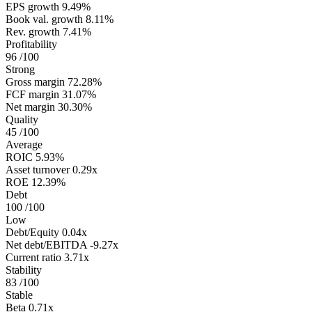
EPS growth
9.49%
Book val. growth
8.11%
Rev. growth
7.41%
Profitability
96
/100
Strong
Gross margin
72.28%
FCF margin
31.07%
Net margin
30.30%
Quality
45
/100
Average
ROIC
5.93%
Asset turnover
0.29x
ROE
12.39%
Debt
100
/100
Low
Debt/Equity
0.04x
Net debt/EBITDA
-9.27x
Current ratio
3.71x
Stability
83
/100
Stable
Beta
0.71x