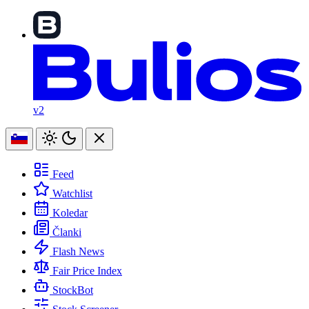
v2
Feed
Watchlist
Koledar
Članki
Flash News
Fair Price Index
StockBot