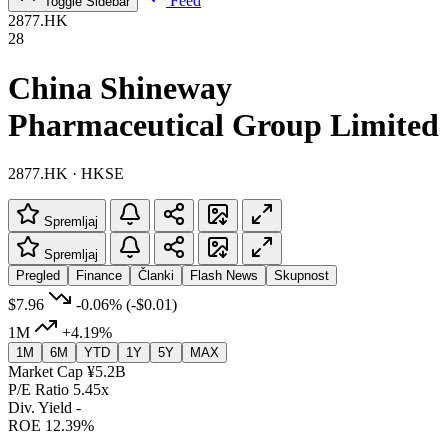
Feed
Toggle Sidebar
2877.HK
28
China Shineway
Pharmaceutical Group Limited
2877.HK · HKSE
Spremljaj
Spremljaj
Pregled
Finance
Članki
Flash News
Skupnost
$7.96
-0.06%
(-$0.01)
1M
+4.19%
1M
6M
YTD
1Y
5Y
MAX
Market Cap
¥5.2B
P/E Ratio
5.45x
Div. Yield
-
ROE
12.39%