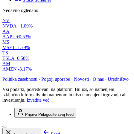
Stock Screener
Nedavno ogledano
NV
NVDA
+1.09%
AA
AAPL
+0.53%
MS
MSFT
-1.79%
TS
TSLA
-0.58%
AM
AMZN
-3.17%
Politika zasebnosti
·
Pogoji uporabe
·
Novosti
·
O nas
·
Uredništvo
Vsi podatki, posredovani na platformi Bulios, so namenjeni
izključno informativnim namenom in niso namenjeni trgovanju ali
investiranju.
Izvedite več
Prijava
Prilagodite svoj feed