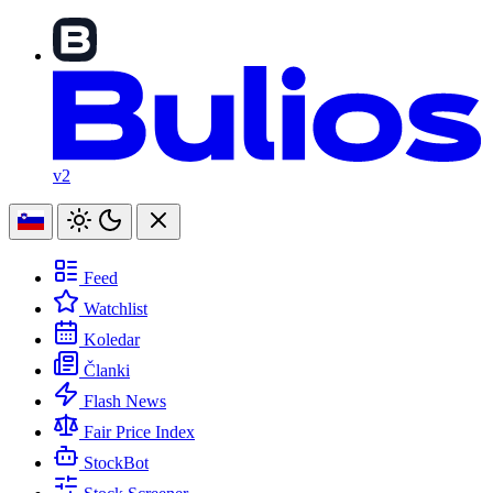
v2
Feed
Watchlist
Koledar
Članki
Flash News
Fair Price Index
StockBot