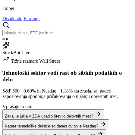
Taipei
Dividende
Earnings
⌘
K
StockBot
Live
Tržne razmere
Wall Street
Tehnološki sektor vodi rast ob šibkih podatkih o
delu
S&P 500
+0.60%
in Nasdaq
+1.18%
sta zrasla, saj padec
zaposlovanja spodbuja pričakovanja o nižanju obrestnih mer.
Vprašajte o tem
Zakaj je julija v ZDA upadlo število delovnih mest?
Katere tehnološke delnice so danes dvignile Nasdaq?