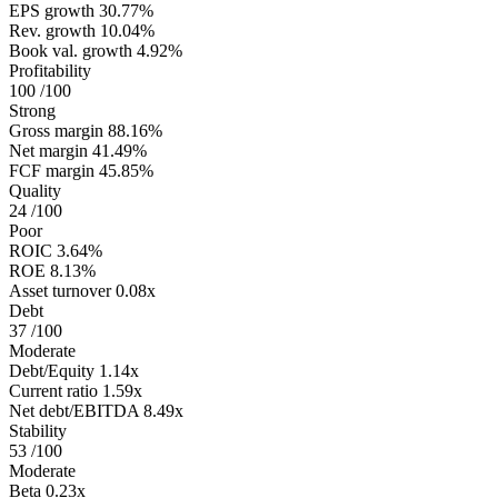
EPS growth
30.77%
Rev. growth
10.04%
Book val. growth
4.92%
Profitability
100
/100
Strong
Gross margin
88.16%
Net margin
41.49%
FCF margin
45.85%
Quality
24
/100
Poor
ROIC
3.64%
ROE
8.13%
Asset turnover
0.08x
Debt
37
/100
Moderate
Debt/Equity
1.14x
Current ratio
1.59x
Net debt/EBITDA
8.49x
Stability
53
/100
Moderate
Beta
0.23x