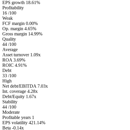
EPS growth
18.61%
Profitability
16
/100
Weak
FCF margin
0.00%
Op. margin
4.65%
Gross margin
14.99%
Quality
44
/100
Average
Asset turnover
1.09x
ROA
3.69%
ROIC
4.91%
Debt
33
/100
High
Net debt/EBITDA
7.03x
Int. coverage
4.28x
Debt/Equity
1.67x
Stability
44
/100
Moderate
Profitable years
1
EPS volatility
421.14%
Beta
-0.14x