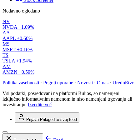
Stock Screener
Nedavno ogledano
NV
NVDA
+1.09%
AA
AAPL
+0.60%
MS
MSFT
+0.16%
TS
TSLA
+1.94%
AM
AMZN
+0.59%
Politika zasebnosti
·
Pogoji uporabe
·
Novosti
·
O nas
·
Uredništvo
Vsi podatki, posredovani na platformi Bulios, so namenjeni
izključno informativnim namenom in niso namenjeni trgovanju ali
investiranju.
Izvedite več
Prijava
Prilagodite svoj feed