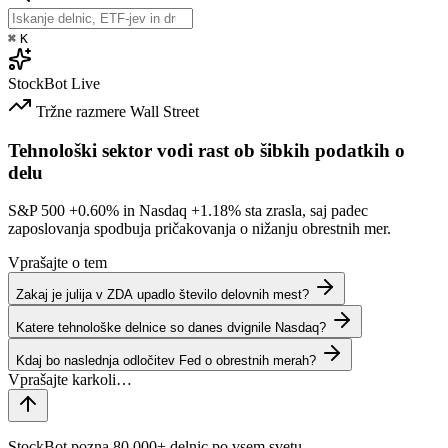
⌘
K
StockBot
Live
Tržne razmere
Wall Street
Tehnološki sektor vodi rast ob šibkih podatkih o
delu
S&P 500
+0.60%
in Nasdaq
+1.18%
sta zrasla, saj padec
zaposlovanja spodbuja pričakovanja o nižanju obrestnih mer.
Vprašajte o tem
Zakaj je julija v ZDA upadlo število delovnih mest?
Katere tehnološke delnice so danes dvignile Nasdaq?
Kdaj bo naslednja odločitev Fed o obrestnih merah?
StockBot pozna 80,000+ delnic po vsem svetu