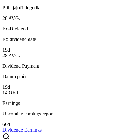
Prihajajoči dogodki
28
AVG.
Ex-Dividend
Ex-dividend date
19d
28
AVG.
Dividend Payment
Datum plačila
19d
14
OKT.
Earnings
Upcoming earnings report
66d
Dividende
Earnings