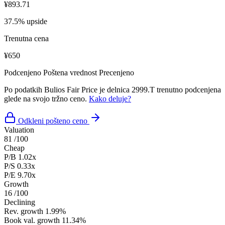
¥893.71
37.5% upside
Trenutna cena
¥650
Podcenjeno
Poštena vrednost
Precenjeno
Po podatkih Bulios Fair Price je delnica 2999.T trenutno podcenjena
glede na svojo tržno ceno.
Kako deluje?
Odkleni pošteno ceno
Valuation
81
/100
Cheap
P/B
1.02x
P/S
0.33x
P/E
9.70x
Growth
16
/100
Declining
Rev. growth
1.99%
Book val. growth
11.34%