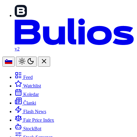
v2
Feed
Watchlist
Koledar
Članki
Flash News
Fair Price Index
StockBot