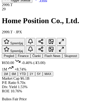
Feed
Toggle Sidebar
2999.T
29
Home Position Co., Ltd.
2999.T · JPX
Spremljaj
Spremljaj
Pregled
Finance
Članki
Flash News
Skupnost
¥650.00
-0.46%
(-¥3.00)
1M
+8.74%
1M
6M
YTD
1Y
5Y
MAX
Market Cap
¥6.1B
P/E Ratio
9.70x
Div. Yield
1.53%
ROE
10.76%
Bulios Fair Price