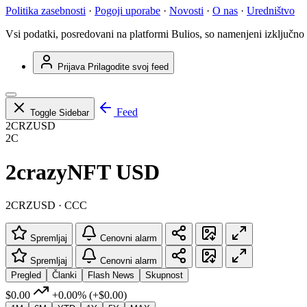
Politika zasebnosti
·
Pogoji uporabe
·
Novosti
·
O nas
·
Uredništvo
Vsi podatki, posredovani na platformi Bulios, so namenjeni izključno
Prijava
Prilagodite svoj feed
Feed
Toggle Sidebar
2CRZUSD
2C
2crazyNFT USD
2CRZUSD · CCC
Spremljaj
Cenovni alarm
Spremljaj
Cenovni alarm
Pregled
Članki
Flash News
Skupnost
$0.00
+0.00%
(+$0.00)