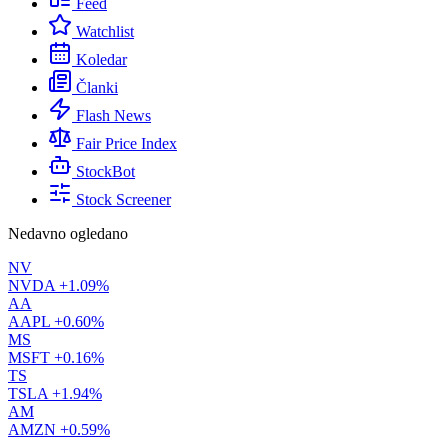
Feed
Watchlist
Koledar
Članki
Flash News
Fair Price Index
StockBot
Stock Screener
Nedavno ogledano
NV
NVDA
+1.09%
AA
AAPL
+0.60%
MS
MSFT
+0.16%
TS
TSLA
+1.94%
AM
AMZN
+0.59%