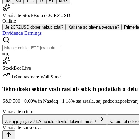
1M
6M
YTD
1Y
5Y
MAX
Vprašajte StockBota o 2CRZUSD
Online
Je 2CRZUSD dober nakup zdaj?
Kakšna so glavna tveganja?
Primer
Dividende
Earnings
⌘
K
StockBot
Live
Tržne razmere
Wall Street
Tehnološki sektor vodi rast ob šibkih podatkih o delu
S&P 500
+0.60%
in Nasdaq
+1.18%
sta zrasla, saj padec zaposlovan
Vprašajte o tem
Zakaj je julija v ZDA upadlo število delovnih mest?
Katere tehnološ