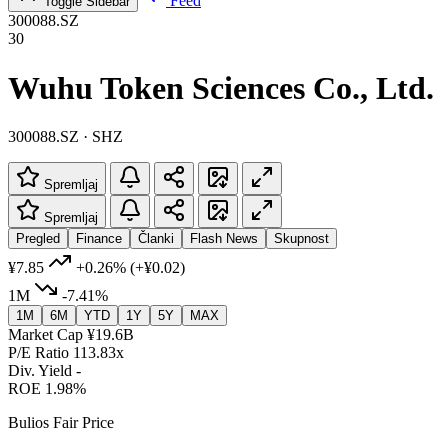
Feed
Toggle Sidebar
300088.SZ
30
Wuhu Token Sciences Co., Ltd.
300088.SZ · SHZ
Spremljaj
Spremljaj
Pregled
Finance
Članki
Flash News
Skupnost
¥7.85
+0.26%
(+¥0.02)
1M
-7.41%
1M
6M
YTD
1Y
5Y
MAX
Market Cap
¥19.6B
P/E Ratio
113.83x
Div. Yield
-
ROE
1.98%
Bulios Fair Price