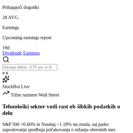
Prihajajoči dogodki
28
AVG.
Earnings
Upcoming earnings report
19d
Dividende
Earnings
⌘
K
StockBot
Live
Tržne razmere
Wall Street
Tehnološki sektor vodi rast ob šibkih podatkih o
delu
S&P 500
+0.60%
in Nasdaq
+1.18%
sta zrasla, saj padec
zaposlovanja spodbuja pričakovanja o nižanju obrestnih mer.