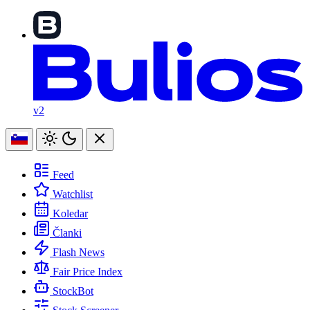
v2
Feed
Watchlist
Koledar
Članki
Flash News
Fair Price Index
StockBot