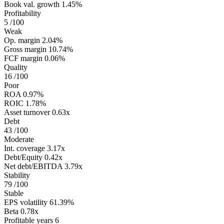
Book val. growth
1.45%
Profitability
5
/100
Weak
Op. margin
2.04%
Gross margin
10.74%
FCF margin
0.06%
Quality
16
/100
Poor
ROA
0.97%
ROIC
1.78%
Asset turnover
0.63x
Debt
43
/100
Moderate
Int. coverage
3.17x
Debt/Equity
0.42x
Net debt/EBITDA
3.79x
Stability
79
/100
Stable
EPS volatility
61.39%
Beta
0.78x
Profitable years
6