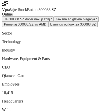
Vprašajte StockBota o 300088.SZ
Online
Je 300088.SZ dober nakup zdaj?
Kakšna so glavna tveganja?
Primerjaj 300088.SZ vs AMD
Earnings outlook za 300088.SZ
Sector
Technology
Industry
Hardware, Equipment & Parts
CEO
Qianwen Gao
Employees
18,415
Headquarters
Wuhu