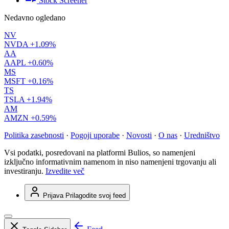
Stock Screener
Nedavno ogledano
NV
NVDA
+1.09%
AA
AAPL
+0.60%
MS
MSFT
+0.16%
TS
TSLA
+1.94%
AM
AMZN
+0.59%
Politika zasebnosti
·
Pogoji uporabe
·
Novosti
·
O nas
·
Uredništvo
Vsi podatki, posredovani na platformi Bulios, so namenjeni
izključno informativnim namenom in niso namenjeni trgovanju ali
investiranju.
Izvedite več
Prijava
Prilagodite svoj feed