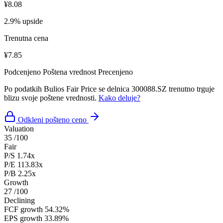
¥8.08
2.9% upside
Trenutna cena
¥7.85
Podcenjeno
Poštena vrednost
Precenjeno
Po podatkih Bulios Fair Price se delnica 300088.SZ trenutno trguje
blizu svoje poštene vrednosti.
Kako deluje?
Odkleni pošteno ceno
Valuation
35
/100
Fair
P/S
1.74x
P/E
113.83x
P/B
2.25x
Growth
27
/100
Declining
FCF growth
54.32%
EPS growth
33.89%