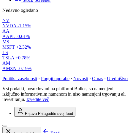
Stock Screener
Nedavno ogledano
NV
NVDA
-1.15%
AA
AAPL
-0.61%
MS
MSFT
+2.32%
TS
TSLA
+0.78%
AM
AMZN
-0.19%
Politika zasebnosti
·
Pogoji uporabe
·
Novosti
·
O nas
·
Uredništvo
Vsi podatki, posredovani na platformi Bulios, so namenjeni
izključno informativnim namenom in niso namenjeni trgovanju ali
investiranju.
Izvedite več
Prijava
Prilagodite svoj feed