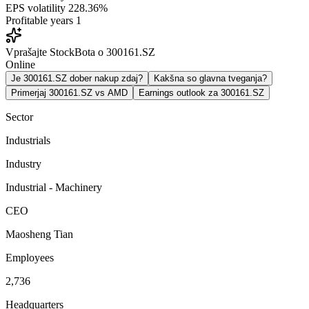
EPS volatility
228.36%
Profitable years
1
Vprašajte StockBota o 300161.SZ
Online
Je 300161.SZ dober nakup zdaj?
Kakšna so glavna tveganja?
Primerjaj 300161.SZ vs AMD
Earnings outlook za 300161.SZ
Sector
Industrials
Industry
Industrial - Machinery
CEO
Maosheng Tian
Employees
2,736
Headquarters