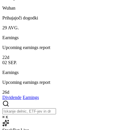
Wuhan
Prihajajoči dogodki
29
AVG.
Earnings
Upcoming earnings report
22d
02
SEP.
Earnings
Upcoming earnings report
26d
Dividende
Earnings
⌘
K