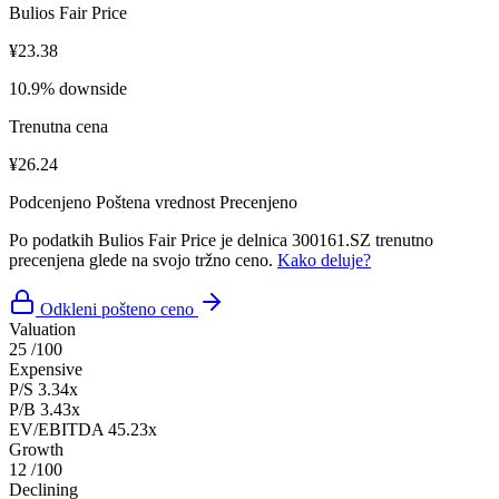
Bulios Fair Price
¥23.38
10.9% downside
Trenutna cena
¥26.24
Podcenjeno
Poštena vrednost
Precenjeno
Po podatkih Bulios Fair Price je delnica 300161.SZ trenutno
precenjena glede na svojo tržno ceno.
Kako deluje?
Odkleni pošteno ceno
Valuation
25
/100
Expensive
P/S
3.34x
P/B
3.43x
EV/EBITDA
45.23x
Growth
12
/100
Declining