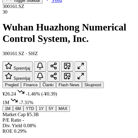
Feed
Toggle Sidebar
300161.SZ
30
Wuhan Huazhong Numerical
Control System, Inc.
300161.SZ · SHZ
Spremljaj
Spremljaj
Pregled
Finance
Članki
Flash News
Skupnost
¥26.24
-1.46%
(-¥0.39)
1M
-7.31%
1M
6M
YTD
1Y
5Y
MAX
Market Cap
¥5.3B
P/E Ratio
-
Div. Yield
0.08%
ROE
0.29%