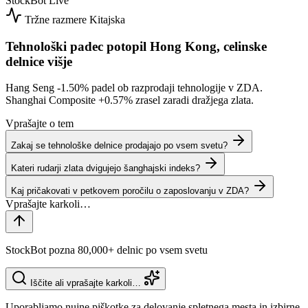
StockBot
Live
Tržne razmere
Kitajska
Tehnološki padec potopil Hong Kong, celinske
delnice višje
Hang Seng
-1.50%
padel ob razprodaji tehnologije v ZDA.
Shanghai Composite
+0.57%
zrasel zaradi dražjega zlata.
Vprašajte o tem
Zakaj se tehnološke delnice prodajajo po vsem svetu?
Kateri rudarji zlata dvigujejo šanghajski indeks?
Kaj pričakovati v petkovem poročilu o zaposlovanju v ZDA?
StockBot pozna 80,000+ delnic po vsem svetu
Iščite ali vprašajte karkoli…
Uporabljamo nujne piškotke za delovanje spletnega mesta in izbirne