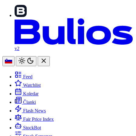
v2
Feed
Watchlist
Koledar
Članki
Flash News
Fair Price Index
StockBot