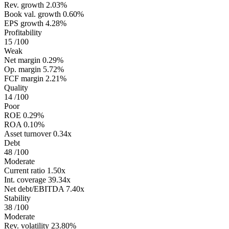
Rev. growth
2.03%
Book val. growth
0.60%
EPS growth
4.28%
Profitability
15
/100
Weak
Net margin
0.29%
Op. margin
5.72%
FCF margin
2.21%
Quality
14
/100
Poor
ROE
0.29%
ROA
0.10%
Asset turnover
0.34x
Debt
48
/100
Moderate
Current ratio
1.50x
Int. coverage
39.34x
Net debt/EBITDA
7.40x
Stability
38
/100
Moderate
Rev. volatility
23.80%