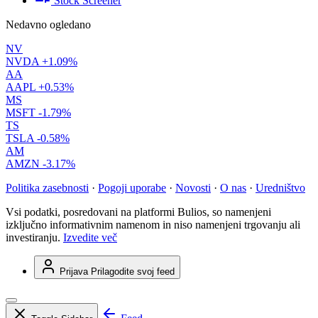
Stock Screener
Nedavno ogledano
NV
NVDA
+1.09%
AA
AAPL
+0.53%
MS
MSFT
-1.79%
TS
TSLA
-0.58%
AM
AMZN
-3.17%
Politika zasebnosti
·
Pogoji uporabe
·
Novosti
·
O nas
·
Uredništvo
Vsi podatki, posredovani na platformi Bulios, so namenjeni
izključno informativnim namenom in niso namenjeni trgovanju ali
investiranju.
Izvedite več
Prijava
Prilagodite svoj feed