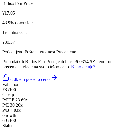
Bulios Fair Price
¥17.05
43.9% downside
Trenutna cena
¥30.37
Podcenjeno
Poštena vrednost
Precenjeno
Po podatkih Bulios Fair Price je delnica 300354.SZ trenutno
precenjena glede na svojo tržno ceno.
Kako deluje?
Odkleni pošteno ceno
Valuation
78
/100
Cheap
P/FCF
23.69x
P/E
30.26x
P/B
4.83x
Growth
60
/100
Stable