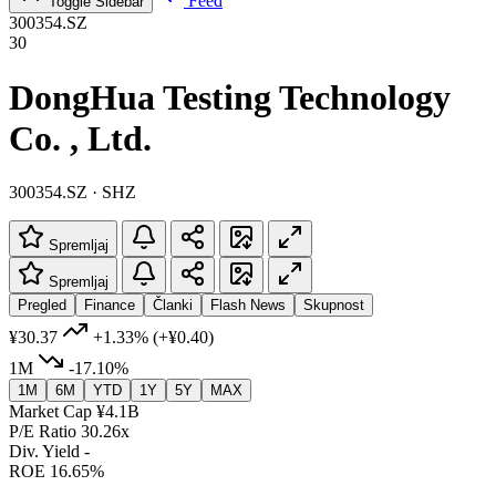
Feed
Toggle Sidebar
300354.SZ
30
DongHua Testing Technology
Co. , Ltd.
300354.SZ · SHZ
Spremljaj
Spremljaj
Pregled
Finance
Članki
Flash News
Skupnost
¥30.37
+1.33%
(+¥0.40)
1M
-17.10%
1M
6M
YTD
1Y
5Y
MAX
Market Cap
¥4.1B
P/E Ratio
30.26x
Div. Yield
-
ROE
16.65%