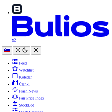
v2
Feed
Watchlist
Koledar
Članki
Flash News
Fair Price Index
StockBot