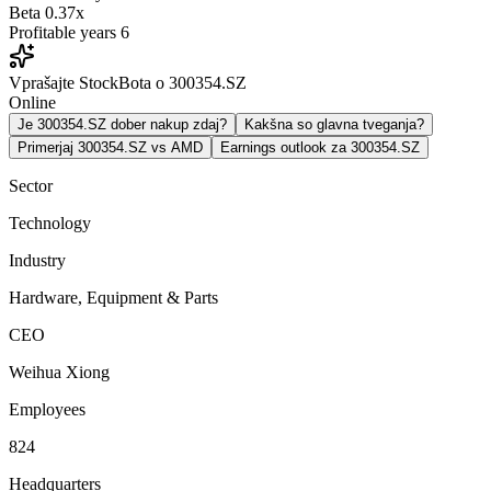
Beta
0.37x
Profitable years
6
Vprašajte StockBota o 300354.SZ
Online
Je 300354.SZ dober nakup zdaj?
Kakšna so glavna tveganja?
Primerjaj 300354.SZ vs AMD
Earnings outlook za 300354.SZ
Sector
Technology
Industry
Hardware, Equipment & Parts
CEO
Weihua Xiong
Employees
824
Headquarters