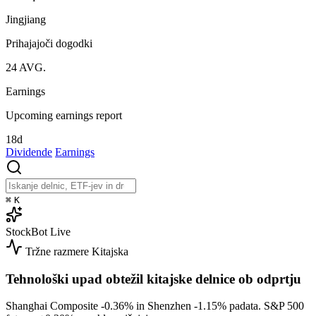
Jingjiang
Prihajajoči dogodki
24
AVG.
Earnings
Upcoming earnings report
18d
Dividende
Earnings
⌘
K
StockBot
Live
Tržne razmere
Kitajska
Tehnološki upad obtežil kitajske delnice ob odprtju
Shanghai Composite
-0.36%
in Shenzhen
-1.15%
padata. S&P 500