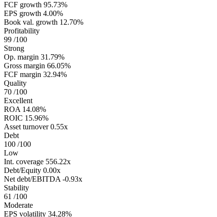
FCF growth
95.73%
EPS growth
4.00%
Book val. growth
12.70%
Profitability
99
/100
Strong
Op. margin
31.79%
Gross margin
66.05%
FCF margin
32.94%
Quality
70
/100
Excellent
ROA
14.08%
ROIC
15.96%
Asset turnover
0.55x
Debt
100
/100
Low
Int. coverage
556.22x
Debt/Equity
0.00x
Net debt/EBITDA
-0.93x
Stability
61
/100
Moderate
EPS volatility
34.28%