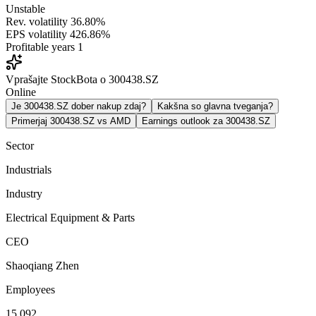
Unstable
Rev. volatility
36.80%
EPS volatility
426.86%
Profitable years
1
Vprašajte StockBota o 300438.SZ
Online
Je 300438.SZ dober nakup zdaj?
Kakšna so glavna tveganja?
Primerjaj 300438.SZ vs AMD
Earnings outlook za 300438.SZ
Sector
Industrials
Industry
Electrical Equipment & Parts
CEO
Shaoqiang Zhen
Employees
15,092