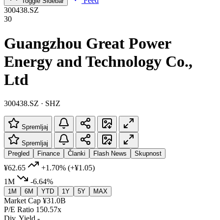
Feed
Toggle Sidebar
300438.SZ
30
Guangzhou Great Power
Energy and Technology Co.,
Ltd
300438.SZ · SHZ
Spremljaj
Spremljaj
Pregled
Finance
Članki
Flash News
Skupnost
¥62.65
+1.70%
(+¥1.05)
1M
-6.64%
1M
6M
YTD
1Y
5Y
MAX
Market Cap
¥31.0B
P/E Ratio
150.57x
Div. Yield
-