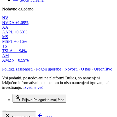
Stock Screener
Nedavno ogledano
NV
NVDA
+1.09%
AA
AAPL
+0.60%
MS
MSFT
+0.16%
TS
TSLA
+1.94%
AM
AMZN
+0.59%
Politika zasebnosti
·
Pogoji uporabe
·
Novosti
·
O nas
·
Uredništvo
Vsi podatki, posredovani na platformi Bulios, so namenjeni
izključno informativnim namenom in niso namenjeni trgovanju ali
investiranju.
Izvedite več
Prijava
Prilagodite svoj feed