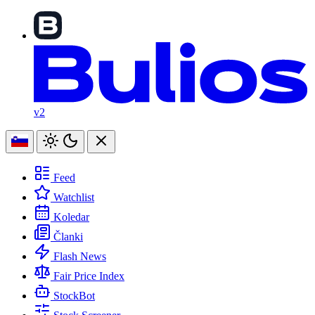
v2
Feed
Watchlist
Koledar
Članki
Flash News
Fair Price Index
StockBot