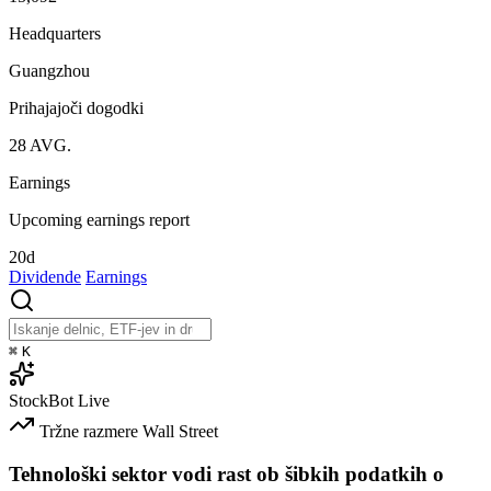
Headquarters
Guangzhou
Prihajajoči dogodki
28
AVG.
Earnings
Upcoming earnings report
20d
Dividende
Earnings
⌘
K
StockBot
Live
Tržne razmere
Wall Street
Tehnološki sektor vodi rast ob šibkih podatkih o