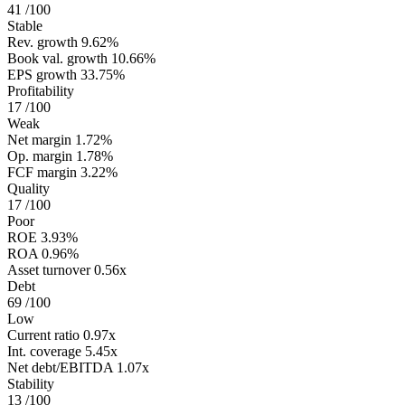
41
/100
Stable
Rev. growth
9.62%
Book val. growth
10.66%
EPS growth
33.75%
Profitability
17
/100
Weak
Net margin
1.72%
Op. margin
1.78%
FCF margin
3.22%
Quality
17
/100
Poor
ROE
3.93%
ROA
0.96%
Asset turnover
0.56x
Debt
69
/100
Low
Current ratio
0.97x
Int. coverage
5.45x
Net debt/EBITDA
1.07x
Stability
13
/100