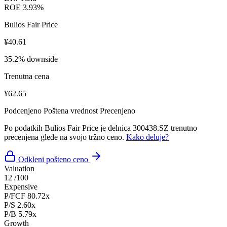
ROE
3.93%
Bulios Fair Price
¥40.61
35.2% downside
Trenutna cena
¥62.65
Podcenjeno
Poštena vrednost
Precenjeno
Po podatkih Bulios Fair Price je delnica 300438.SZ trenutno
precenjena glede na svojo tržno ceno.
Kako deluje?
Odkleni pošteno ceno
Valuation
12
/100
Expensive
P/FCF
80.72x
P/S
2.60x
P/B
5.79x
Growth