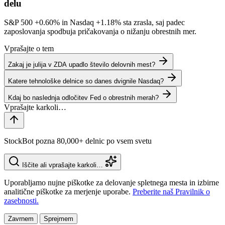
delu
S&P 500
+0.60%
in Nasdaq
+1.18%
sta zrasla, saj padec
zaposlovanja spodbuja pričakovanja o nižanju obrestnih mer.
Vprašajte o tem
Zakaj je julija v ZDA upadlo število delovnih mest?
Katere tehnološke delnice so danes dvignile Nasdaq?
Kdaj bo naslednja odločitev Fed o obrestnih merah?
StockBot pozna 80,000+ delnic po vsem svetu
Iščite ali vprašajte karkoli…
Uporabljamo nujne piškotke za delovanje spletnega mesta in izbirne
analitične piškotke za merjenje uporabe.
Preberite naš Pravilnik o
zasebnosti.
Zavrnem
Sprejmem