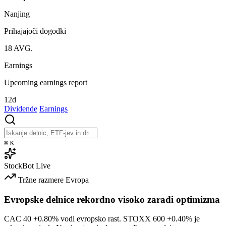
Nanjing
Prihajajoči dogodki
18
AVG.
Earnings
Upcoming earnings report
12d
Dividende
Earnings
⌘
K
StockBot
Live
Tržne razmere
Evropa
Evropske delnice rekordno visoko zaradi optimizma
CAC 40
+0.80%
vodi evropsko rast. STOXX 600
+0.40%
je