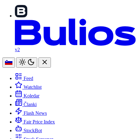
v2
Feed
Watchlist
Koledar
Članki
Flash News
Fair Price Index
StockBot