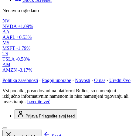
Stock Screener
Nedavno ogledano
NV
NVDA
+1.09%
AA
AAPL
+0.53%
MS
MSFT
-1.79%
TS
TSLA
-0.58%
AM
AMZN
-3.17%
Politika zasebnosti
·
Pogoji uporabe
·
Novosti
·
O nas
·
Uredništvo
Vsi podatki, posredovani na platformi Bulios, so namenjeni
izključno informativnim namenom in niso namenjeni trgovanju ali
investiranju.
Izvedite več
Prijava
Prilagodite svoj feed