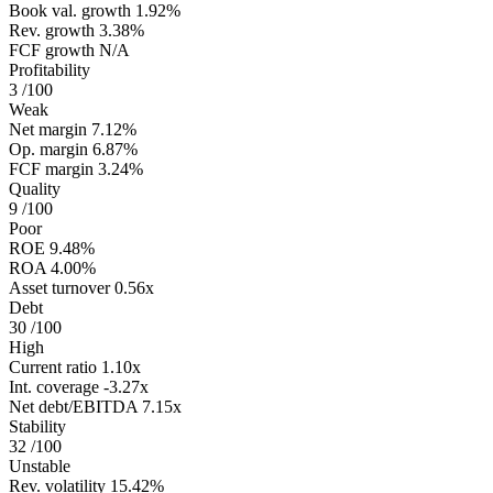
Book val. growth
1.92%
Rev. growth
3.38%
FCF growth
N/A
Profitability
3
/100
Weak
Net margin
7.12%
Op. margin
6.87%
FCF margin
3.24%
Quality
9
/100
Poor
ROE
9.48%
ROA
4.00%
Asset turnover
0.56x
Debt
30
/100
High
Current ratio
1.10x
Int. coverage
-3.27x
Net debt/EBITDA
7.15x
Stability
32
/100
Unstable
Rev. volatility
15.42%