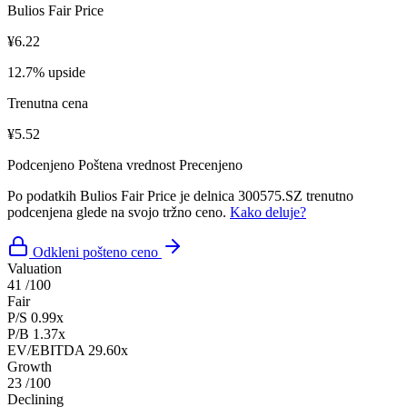
Bulios Fair Price
¥6.22
12.7% upside
Trenutna cena
¥5.52
Podcenjeno
Poštena vrednost
Precenjeno
Po podatkih Bulios Fair Price je delnica 300575.SZ trenutno
podcenjena glede na svojo tržno ceno.
Kako deluje?
Odkleni pošteno ceno
Valuation
41
/100
Fair
P/S
0.99x
P/B
1.37x
EV/EBITDA
29.60x
Growth
23
/100
Declining