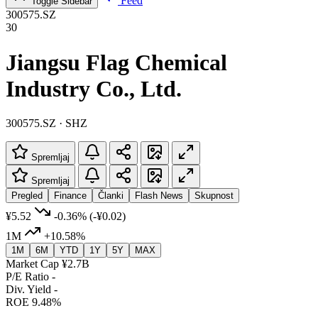
Feed
Toggle Sidebar
300575.SZ
30
Jiangsu Flag Chemical
Industry Co., Ltd.
300575.SZ · SHZ
Spremljaj
Spremljaj
Pregled
Finance
Članki
Flash News
Skupnost
¥5.52
-0.36%
(-¥0.02)
1M
+10.58%
1M
6M
YTD
1Y
5Y
MAX
Market Cap
¥2.7B
P/E Ratio
-
Div. Yield
-
ROE
9.48%